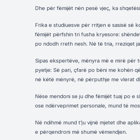
Dhe për fëmijët nën pesë vjeç, ka shqetësim
Frika e studiuesve për rritjen e sasisë së 
fëmijët përfshin tri fusha kryesore: shënd
po ndodh rreth nesh. Në të tria, rreziqet ja
Sipas ekspertëve, mënyra më e mirë për t
pyetje: Së pari, çfarë po bëni me kohën që
në këtë mënyrë, në përputhje me vlerat dhe
Nëse mendoni se ju dhe fëmijët tuaj po e s
ose ndërveprimet personale, mund të mos
Në ndihmë mund t’ju vijnë mjetet dhe aplik
e përqendroni më shumë vëmendjen.