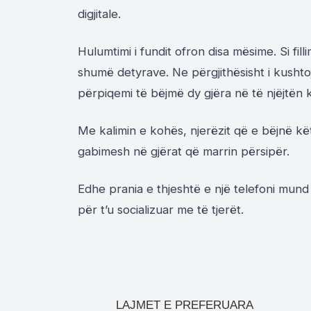
digjitale.
Hulumtimi i fundit ofron disa mësime. Si fi
shumë detyrave. Ne përgjithësisht i kush
përpiqemi të bëjmë dy gjëra në të njëjtën 
Me kalimin e kohës, njerëzit që e bëjnë 
gabimesh në gjërat që marrin përsipër.
Edhe prania e thjeshtë e një telefoni mund
për t’u socializuar me të tjerët.