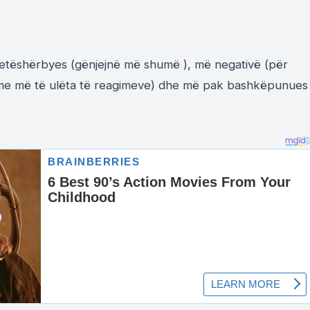
 vetëshërbyes (gënjejnë më shumë ), më negativë (për
ime më të ulëta të reagimeve) dhe më pak bashkëpunues