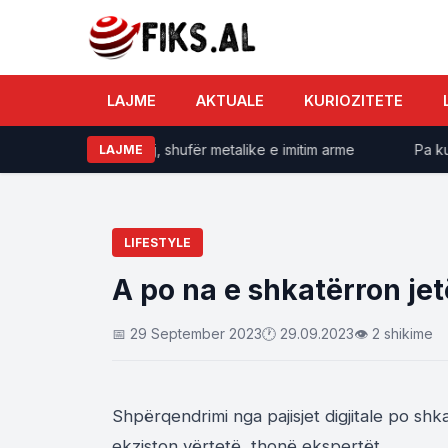
LAJME
AKTUALE
KURIOZITETE
jak, i gjendet sprej, shufër metalike e imitim arme
Pa kufizi
LAJME
LIFESTYLE
A po na e shkatërron je
📅 29 September 2023
🕐 29.09.2023
👁 2 shikime
Shpërqendrimi nga pajisjet digjitale po shk
ekziston vërtetë, thonë ekspertët.