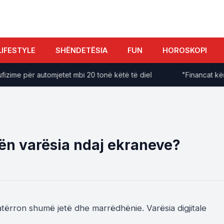
LIFESTYLE
SHËNDETËSIA
FUN
HOROSKOPI
me për automjetet mbi 20 tonë këtë të diel
"Financat kërkojn
tën varësia ndaj ekraneve?
atërron shumë jetë dhe marrëdhënie. Varësia digjitale