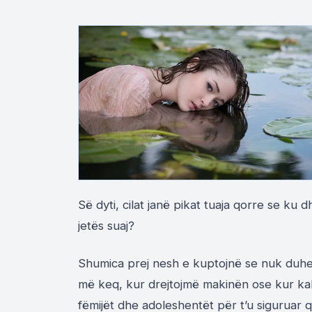
Së dyti, cilat janë pikat tuaja qorre se ku d
jetës suaj?
Shumica prej nesh e kuptojnë se nuk duhet
më keq, kur drejtojmë makinën ose kur kal
fëmijët dhe adoleshentët për t’u siguruar 