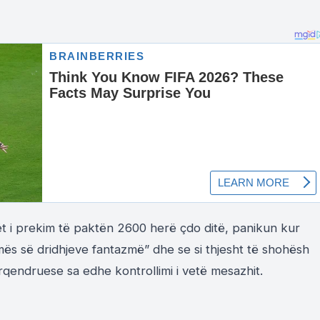
rët i prekim të paktën 2600 herë çdo ditë, panikun kur
omës së dridhjeve fantazmë” dhe se si thjesht të shohësh
ërqendruese sa edhe kontrollimi i vetë mesazhit.