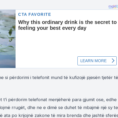
he si përdorimi i telefonit mund të kufizojë pjesën tjetër t
 t’i përdorim telefonat menjëherë para gjumit ose, edhe
ojmë rrugët, dhe ne e dimë se duhet të mbajmë një sy te
që ata po krijojnë zakone të mira brenda dhe jashtë sferë