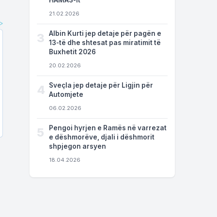
HAMAS-it
21.02.2026
Albin Kurti jep detaje për pagën e
3
13-të dhe shtesat pas miratimit të
Buxhetit 2026
20.02.2026
Sveçla jep detaje për Ligjin për
4
Automjete
06.02.2026
Pengoi hyrjen e Ramës në varrezat
5
e dëshmorëve, djali i dëshmorit
shpjegon arsyen
18.04.2026