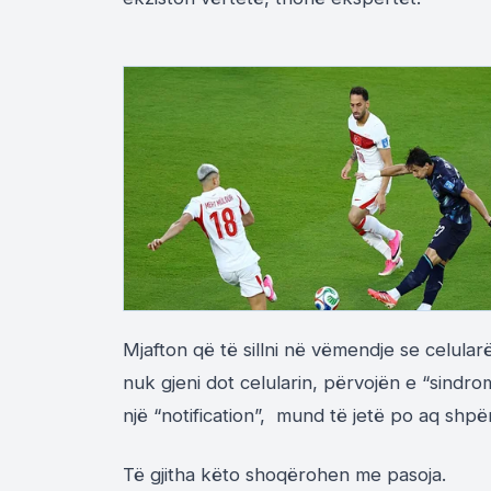
Mjafton që të sillni në vëmendje se celula
nuk gjeni dot celularin, përvojën e “sindr
një “notification”, mund të jetë po aq shp
Të gjitha këto shoqërohen me pasoja.