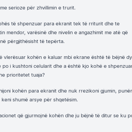
e serioze për zhvillimin e trurit.
kohës të shpenzuar para ekranit tek të rriturit dhe te
etin mendor, varësinë dhe nivelin e angazhimit me atë që
në përgjithësisht të tepërta.
ë vlerësuar kohën e kaluar mbi ekrane është të bëjnë dy
 po i kushtoni celularit dhe a është kjo kohë e shpenzua
 prioritetet tuaja?
hijoni kohën para ekranit dhe nuk rrezikoni gjumin, punë
 keni shumë arsye për shqetësim.
acionet që gjurmojnë kohën dhe ju bëjnë të ditur se ku p