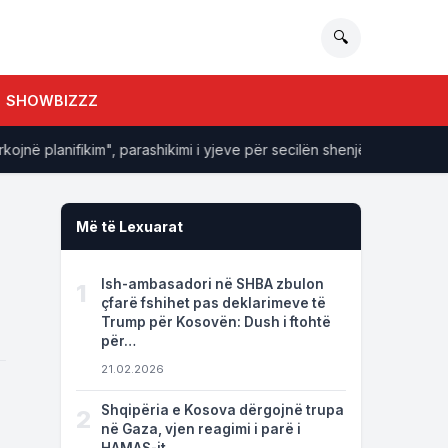
🔍
SHOWBIZZZ
ë planifikim", parashikimi i yjeve për secilën shenjë Horoskopi
Më të Lexuarat
Ish-ambasadori në SHBA zbulon
1
çfarë fshihet pas deklarimeve të
Trump për Kosovën: Dush i ftohtë
për…
21.02.2026
Shqipëria e Kosova dërgojnë trupa
2
në Gaza, vjen reagimi i parë i