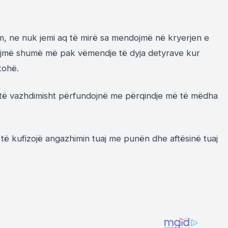
llim, ne nuk jemi aq të mirë sa mendojmë në kryerjen e
tojmë shumë më pak vëmendje të dyja detyrave kur
kohë.
këtë vazhdimisht përfundojnë me përqindje më të mëdha
 të kufizojë angazhimin tuaj me punën dhe aftësinë tuaj