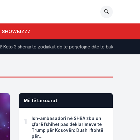
🔍
SHOWBIZZZ
ëto 3 shenja të zodiakut do të përjetojnë ditë të bukura deri në fund 
Më të Lexuarat
Ish-ambasadori në SHBA zbulon
1
çfarë fshihet pas deklarimeve të
Trump për Kosovën: Dush i ftohtë
për…