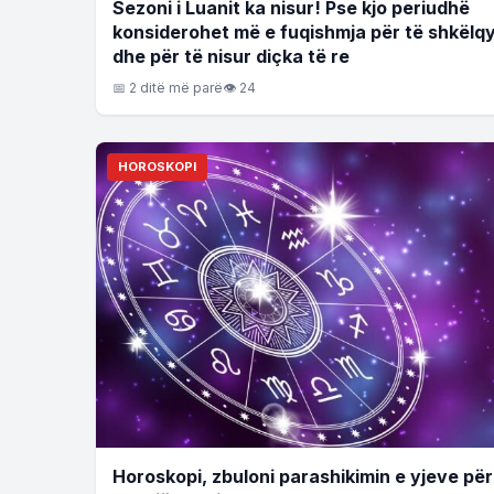
Sezoni i Luanit ka nisur! Pse kjo periudhë
konsiderohet më e fuqishmja për të shkëlq
dhe për të nisur diçka të re
📅 2 ditë më parë
👁 24
HOROSKOPI
Horoskopi, zbuloni parashikimin e yjeve për