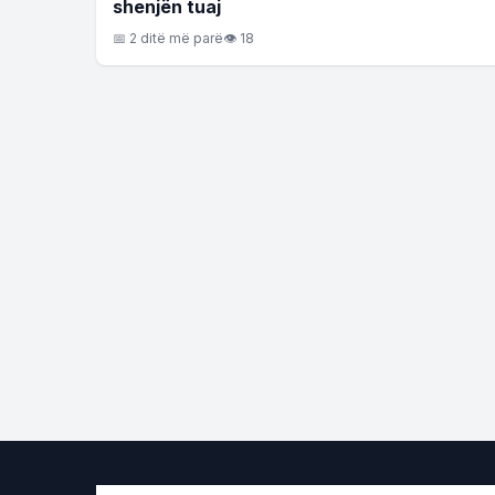
shenjën tuaj
📅 2 ditë më parë
👁 18