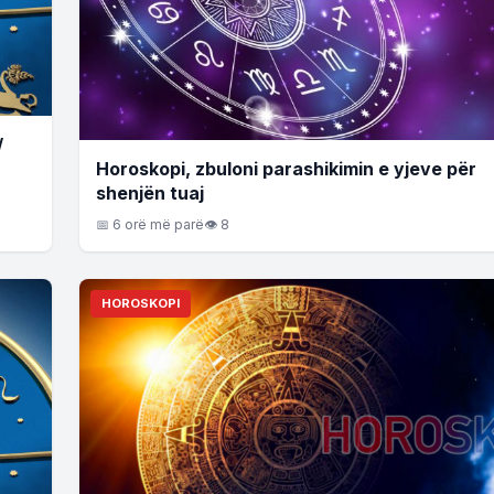
/
Horoskopi, zbuloni parashikimin e yjeve për
shenjën tuaj
📅 6 orë më parë
👁 8
HOROSKOPI