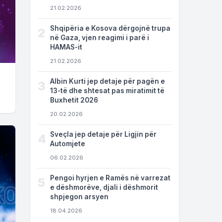
21.02.2026
Shqipëria e Kosova dërgojnë trupa
2
në Gaza, vjen reagimi i parë i
HAMAS-it
21.02.2026
Albin Kurti jep detaje për pagën e
3
13-të dhe shtesat pas miratimit të
Buxhetit 2026
20.02.2026
Sveçla jep detaje për Ligjin për
4
Automjete
06.02.2026
Pengoi hyrjen e Ramës në varrezat
5
e dëshmorëve, djali i dëshmorit
shpjegon arsyen
18.04.2026