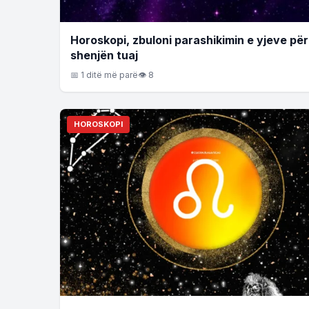
Horoskopi, zbuloni parashikimin e yjeve për
shenjën tuaj
📅 1 ditë më parë
👁 8
HOROSKOPI