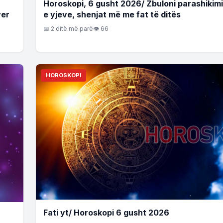
Horoskopi, 6 gusht 2026/ Zbuloni parashikim
yer
e yjeve, shenjat më me fat të ditës
📅 2 ditë më parë
👁 66
HOROSKOPI
Fati yt/ Horoskopi 6 gusht 2026