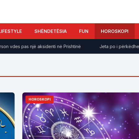
LIFESTYLE
SHËNDETËSIA
FUN
HOROSKOPI
 vdes pas një aksidenti në Prishtinë
Jeta po i përkëdhel! K
HOROSKOPI