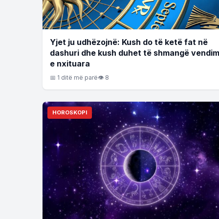
Yjet ju udhëzojnë: Kush do të ketë fat në
dashuri dhe kush duhet të shmangë vendi
e nxituara
📅 1 ditë më parë
👁 8
HOROSKOPI