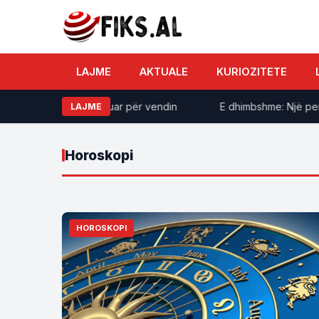
LAJME
AKTUALE
KURIOZITETE
mja kurrë nuk ka munguar për vendin
E dhimbshme: Një person
LAJME
Horoskopi
HOROSKOPI