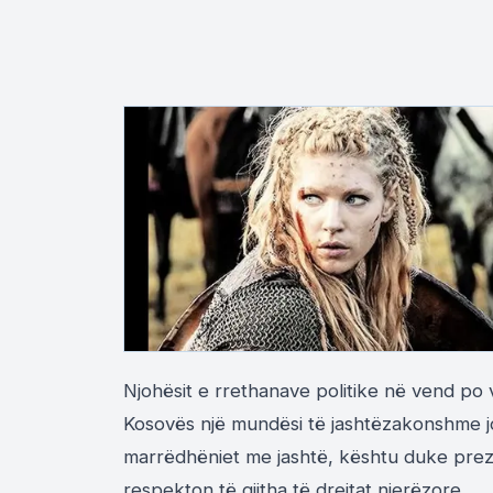
Njohësit e rrethanave politike në vend po v
Kosovës një mundësi të jashtëzakonshme j
marrëdhëniet me jashtë, kështu duke preza
respekton të gjitha të drejtat njerëzore.