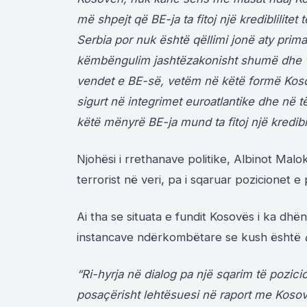
më shpejt që BE-ja ta fitoj një krediblilite
Serbia por nuk është qëllimi jonë aty prim
këmbëngulim jashtëzakonisht shumë dhe ve
vendet e BE-së, vetëm në këtë formë Kosov
sigurt në integrimet euroatlantike dhe në 
këtë mënyrë BE-ja mund ta fitoj një kredibi
Njohësi i rrethanave politike, Albinot Malo
terrorist në veri, pa i sqaruar pozicionet e
Ai tha se situata e fundit Kosovës i ka dh
instancave ndërkombëtare se kush është
“Ri-hyrja në dialog pa një sqarim të pozici
posaçërisht lehtësuesi në raport me Kosov