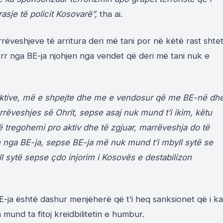
sje të policit Kosovarë”,
tha ai.
rëveshjeve të arritura deri më tani por në këtë rast shtet
rr nga BE-ja njohjen nga vendet që deri më tani nuk e
 aktive, më e shpejte dhe me e vendosur që me BE-në dh
ëveshjes së Ohrit, sepse asaj nuk mund t’i ikim, këtu
 tregohemi pro aktiv dhe të zgjuar, marrëveshja do të
 nga BE-ja, sepse BE-ja më nuk mund t’i mbyll sytë se
 sytë sepse çdo injorim i Kosovës e destabilizon
 BE-ja është dashur menjëherë që t’i heq sanksionet që i ka
und ta fitoj kreidbilitetin e humbur.