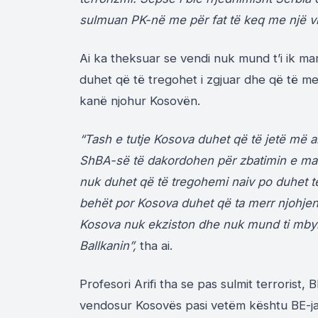
sulmuan PK-në me për fat të keq me një vra
Ai ka theksuar se vendi nuk mund t’i ik mar
duhet që të tregohet i zgjuar dhe që të me
kanë njohur Kosovën.
“Tash e tutje Kosova duhet që të jetë më
ShBA-së të dakordohen për zbatimin e marr
nuk duhet që të tregohemi naiv po duhet të
behët por Kosova duhet që ta merr njohjen
Kosova nuk ekziston dhe nuk mund ti mbyll
Ballkanin”,
tha ai.
Profesori Arifi tha se pas sulmit terrorist,
vendosur Kosovës pasi vetëm kështu BE-ja m