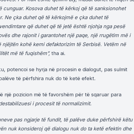
t të cunguar. Kosova duhet të kërkoj që të sanksionohet
ar. Ne çka duhet që të kërkojmë e çka duhet të
ndimtare që duhet që të jetë është njohja nga pesë
ës dhe rajonit i garantohet një paqe, një rrugëtim më i
të njëjtën kohë kemi defaktorizim të Serbisë. Vetëm në
litët më të fuqishëm”,
tha ai.
ku, potencoi se hyrja në procesin e dialogut, pas sulmit
 palëve të përfshira nuk do të ketë efekt.
ënë një pozicion më të favorshëm për të sqaruar para
destabilizuesi i procesit të normalizimit.
oneve pas ngjarje të fundit, të palëve duke përfshirë këtu
ën nuk konsideroj që dialogu nuk do ta ketë efektin dhe