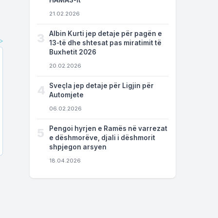
HAMAS-it
21.02.2026
Albin Kurti jep detaje për pagën e
3
13-të dhe shtesat pas miratimit të
Buxhetit 2026
20.02.2026
Sveçla jep detaje për Ligjin për
4
Automjete
06.02.2026
Pengoi hyrjen e Ramës në varrezat
5
e dëshmorëve, djali i dëshmorit
shpjegon arsyen
18.04.2026