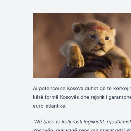
Ai potencoi se Kosova duhet që të kërkoj n
këtë formë Kosovës dhe rajonit i garantohe
euro-atlantike.
“Në bazë të këtij rasti logjikisht, rrjedhim
Kosovën, nuk kanë sens më masat ndaj Kos