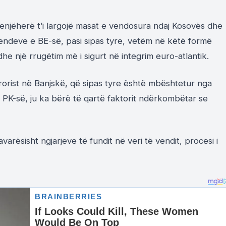
enjëherë t’i largojë masat e vendosura ndaj Kosovës dhe
vendeve e BE-së, pasi sipas tyre, vetëm në këtë formë
he një rrugëtim më i sigurt në integrim euro-atlantik.
rrorist në Banjskë, që sipas tyre është mbështetur nga
i PK-së, ju ka bërë të qartë faktorit ndërkombëtar se
pavarësisht ngjarjeve të fundit në veri të vendit, procesi i