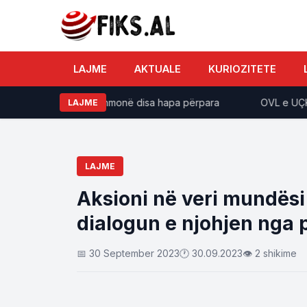
LAJME
AKTUALE
KURIOZITETE
diakut mendojnë gjithmonë disa hapa përpara
OVL e UÇK-së:
LAJME
LAJME
Aksioni në veri mundës
dialogun e njohjen nga 
📅 30 September 2023
🕐 30.09.2023
👁 2 shikime