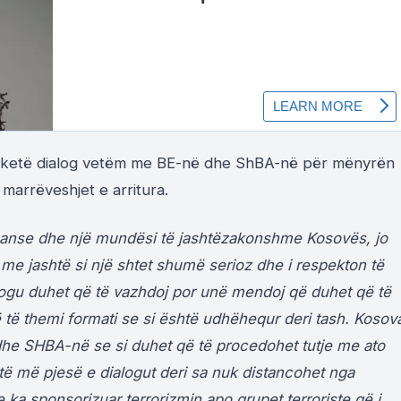
 të ketë dialog vetëm me BE-në dhe ShBA-në për mënyrën
 marrëveshjet e arritura.
shanse dhe një mundësi të jashtëzakonshme Kosovës, jo
e jashtë si një shtet shumë serioz dhe i respekton të
ialogu duhet që të vazhdoj por unë mendoj që duhet që të
 të themi formati se si është udhëhequr deri tash. Kosov
dhe SHBA-në se si duhet që të procedohet tutje me ato
ë më pjesë e dialogut deri sa nuk distancohet nga
e ka sponsorizuar terrorizmin apo grupet terroriste që i