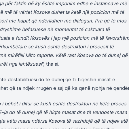
uga për faktin që ky është imponim edhe e instancave më
që më të vërtet Kosova duhet ta ketë një pozicion më të
aport me hapat që ndërlidhen me dialogun. Pra që të mos
 ndryshime befasuese në momentet të caktuara të
ata e fundit Kosovës i jep një pozicion më të favorshë
rkombëtare se kush është destruktori i procesit të
në mirëfilli këto raporte. Këtë rast Kosova do të duhej që
arët nga lehtësuesi
”, tha ai.
ë destabilituesi do të duhej që t’i hiqeshin masat e
uhet që ta ndjek rrugën e saj që ka qenë njohja në qendër
 i bëhet i ditur se kush është destruktori në këtë proces
 BE-ja do të duhej që të hiqte masat dhe të vendoste masa
hiqte këto masa ndërsa Kosova të vazhdojë që të ndjek atë