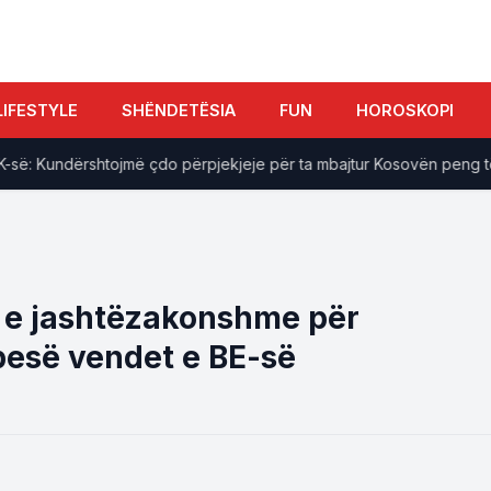
LIFESTYLE
SHËNDETËSIA
FUN
HOROSKOPI
 Kundërshtojmë çdo përpjekjeje për ta mbajtur Kosovën peng të lloga
i e jashtëzakonshme për
pesë vendet e BE-së