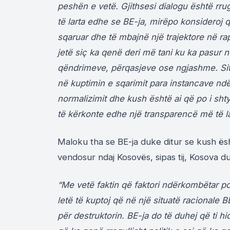
peshën e vetë. Gjithsesi dialogu është rr
të larta edhe se BE-ja, mirëpo konsideroj 
sqaruar dhe të mbajnë një trajektore në r
jetë siç ka qenë deri më tani ku ka pasur
qëndrimeve, përqasjeve ose ngjashme. Situ
në kuptimin e sqarimit para instancave ndë
normalizimit dhe kush është ai që po i shty
të kërkonte edhe një transparencë më të l
Maloku tha se BE-ja duke ditur se kush ësht
vendosur ndaj Kosovës, sipas tij, Kosova d
“Me vetë faktin që faktori ndërkombëtar po
letë të kuptoj që në një situatë racionale
për destruktorin. BE-ja do të duhej që ti 