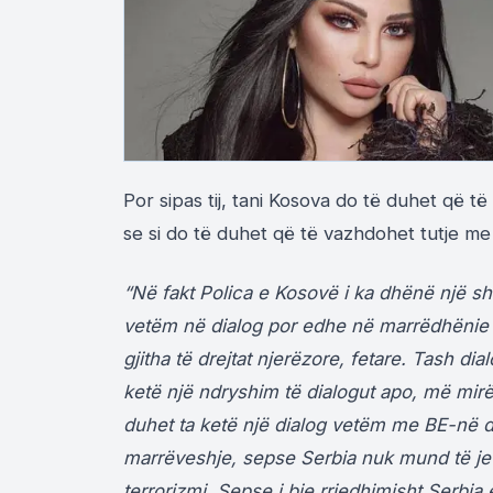
Por sipas tij, tani Kosova do të duhet që
se si do të duhet që të vazhdohet tutje me
“Në fakt Polica e Kosovë i ka dhënë një 
vetëm në dialog por edhe në marrëdhënie m
gjitha të drejtat njerëzore, fetare. Tash d
ketë një ndryshim të dialogut apo, më mirë
duhet ta ketë një dialog vetëm me BE-në 
marrëveshje, sepse Serbia nuk mund të jet
terrorizmi. Sepse i bie rrjedhimisht Serbia 