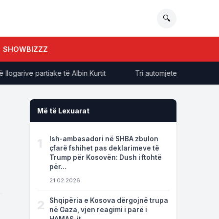
🔍
SHOWBIZZZ
rive partiake të Albin Kurtit
Tri automjete përplasen në r
Më të Lexuarat
Ish-ambasadori në SHBA zbulon
1
çfarë fshihet pas deklarimeve të
Trump për Kosovën: Dush i ftohtë
për…
21.02.2026
Shqipëria e Kosova dërgojnë trupa
2
në Gaza, vjen reagimi i parë i