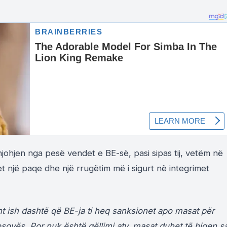
johjen nga pesë vendet e BE-së, pasi sipas tij, vetëm në
t një paqe dhe një rrugëtim më i sigurt në integrimet
isht ish dashtë që BE-ja ti heq sanksionet apo masat për
ovës. Por nuk është qëllimi aty, masat duhet të hiqen s