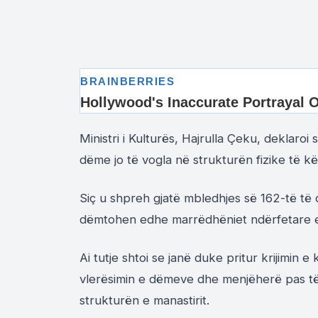
Ministri i Kulturës, Hajrulla Çeku, deklaro
dëme jo të vogla në strukturën fizike të kët
Siç u shpreh gjatë mbledhjes së 162-të të q
dëmtohen edhe marrëdhëniet ndërfetare e
Ai tutje shtoi se janë duke pritur krijimi
vlerësimin e dëmeve dhe menjëherë pas të
strukturën e manastirit.