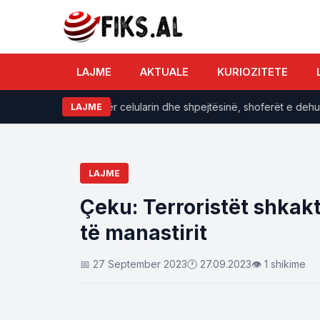
LAJME
AKTUALE
KURIOZITETE
 tolerancë zero për celularin dhe shpejtësinë, shoferët e dehur hu
LAJME
LAJME
Çeku: Terroristët shkak
të manastirit
📅 27 September 2023
🕐 27.09.2023
👁 1 shikime