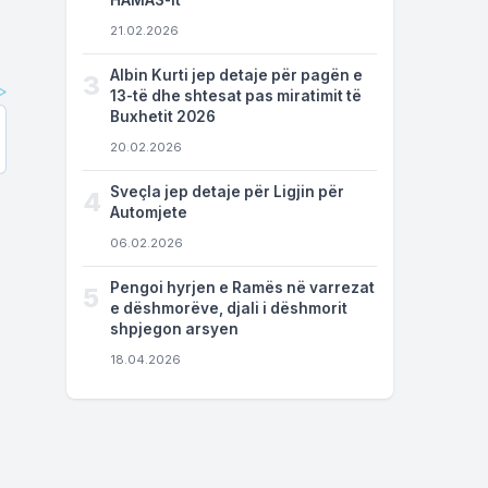
HAMAS-it
21.02.2026
Albin Kurti jep detaje për pagën e
3
13-të dhe shtesat pas miratimit të
Buxhetit 2026
20.02.2026
Sveçla jep detaje për Ligjin për
4
Automjete
06.02.2026
Pengoi hyrjen e Ramës në varrezat
5
e dëshmorëve, djali i dëshmorit
shpjegon arsyen
18.04.2026