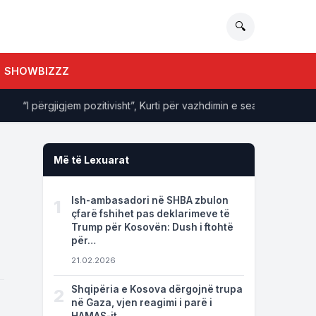
🔍
SHOWBIZZZ
I përgjigjem pozitivisht”, Kurti për vazhdimin e seancës konstituive
Më të Lexuarat
Ish-ambasadori në SHBA zbulon
1
çfarë fshihet pas deklarimeve të
Trump për Kosovën: Dush i ftohtë
për…
21.02.2026
Shqipëria e Kosova dërgojnë trupa
2
në Gaza, vjen reagimi i parë i