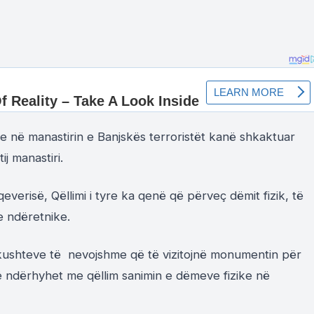
i se në manastirin e Banjskës terroristët kanë shkaktuar
ij manastiri.
everisë, Qëllimi i tyre ka qenë që përveç dëmit fizik, të
 ndëretnike.
n e kushteve të nevojshme që të vizitojnë monumentin për
 ndërhyhet me qëllim sanimin e dëmeve fizike në