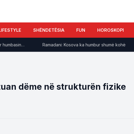
LIFESTYLE
SHËNDETËSIA
FUN
HOROSKOPI
mbasin…
Ramadani: Kosova ka humbur shumë kohë
“
tuan dëme në strukturën fizike