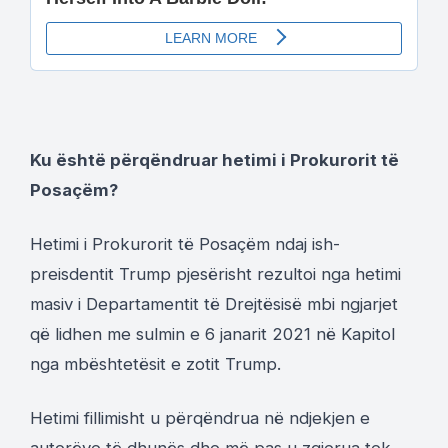
Ku është përqëndruar hetimi i Prokurorit të
Posaçëm?
Hetimi i Prokurorit të Posaçëm ndaj ish-
preisdentit Trump pjesërisht rezultoi nga hetimi
masiv i Departamentit të Drejtësisë mbi ngjarjet
që lidhen me sulmin e 6 janarit 2021 në Kapitol
nga mbështetësit e zotit Trump.
Hetimi fillimisht u përqëndrua në ndjekjen e
autorëve të dhunës dhe më pas u zgjerua tek