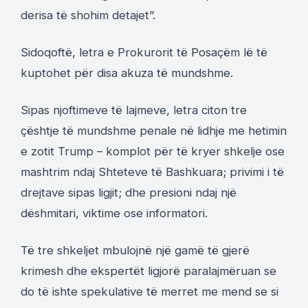
derisa të shohim detajet”.
Sidoqoftë, letra e Prokurorit të Posaçëm lë të
kuptohet për disa akuza të mundshme.
Sipas njoftimeve të lajmeve, letra citon tre
çështje të mundshme penale në lidhje me hetimin
e zotit Trump – komplot për të kryer shkelje ose
mashtrim ndaj Shteteve të Bashkuara; privimi i të
drejtave sipas ligjit; dhe presioni ndaj një
dëshmitari, viktime ose informatori.
Të tre shkeljet mbulojnë një gamë të gjerë
krimesh dhe ekspertët ligjorë paralajmëruan se
do të ishte spekulative të merret me mend se si