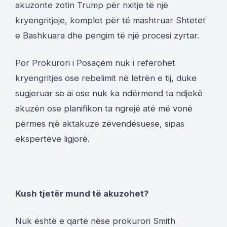
akuzonte zotin Trump për nxitje të një
kryengritjeje, komplot për të mashtruar Shtetet
e Bashkuara dhe pengim të një procesi zyrtar.
Por Prokurori i Posaçëm nuk i referohet
kryengritjes ose rebelimit në letrën e tij, duke
sugjeruar se ai ose nuk ka ndërmend ta ndjekë
akuzën ose planifikon ta ngrejë atë më vonë
përmes një aktakuze zëvendësuese, sipas
ekspertëve ligjorë.
Kush tjetër mund të akuzohet?
Nuk është e qartë nëse prokurori Smith