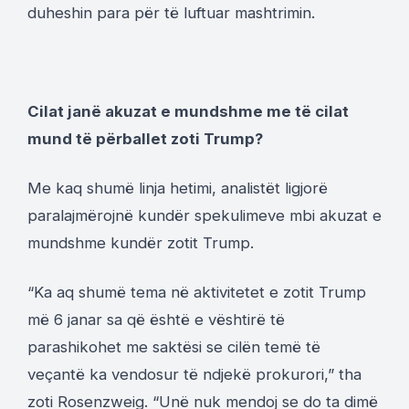
duheshin para për të luftuar mashtrimin.
Cilat janë akuzat e mundshme me të cilat
mund të përballet zoti Trump?
Me kaq shumë linja hetimi, analistët ligjorë
paralajmërojnë kundër spekulimeve mbi akuzat e
mundshme kundër zotit Trump.
“Ka aq shumë tema në aktivitetet e zotit Trump
më 6 janar sa që është e vështirë të
parashikohet me saktësi se cilën temë të
veçantë ka vendosur të ndjekë prokurori,” tha
zoti Rosenzweig. “Unë nuk mendoj se do ta dimë