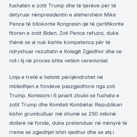
fushatën e zotit Trump dhe të tjerëve për të
detyruar nënpresidentin e atëhershëm Mike
Pence të bllokonte Kongresin që të çertifikonte
fitoren e zotit Biden. Zoti Pence refuzoi, duke
thënë se ai nuk kishte kompetenca për të
ndryshuar rezultatin e Kolegjit Zgjedhor dhe se
roli i tij në proces ishte vetëm ceremonial.
Linja e tretë e hetimit përqëndrohet në
mbledhjen e fondeve paszgjedhore nga zoti
Trump. Komisioni i 6 janarit zbuloi se fushata e
zotit Trump dhe Komiteti Kombëtar Republikan
kishin grumbulluar më shumë se 250 milionë
dollarë në fonde, duke pretenduar në mënyrë të
rreme se zgjedhjet ishin vjedhur dhe se atij i