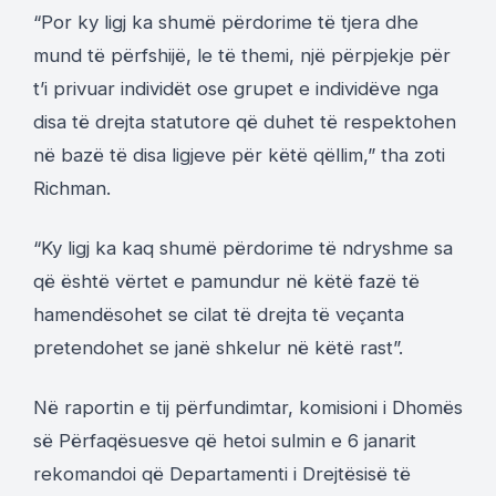
“Por ky ligj ka shumë përdorime të tjera dhe
mund të përfshijë, le të themi, një përpjekje për
t’i privuar individët ose grupet e individëve nga
disa të drejta statutore që duhet të respektohen
në bazë të disa ligjeve për këtë qëllim,” tha zoti
Richman.
“Ky ligj ka kaq shumë përdorime të ndryshme sa
që është vërtet e pamundur në këtë fazë të
hamendësohet se cilat të drejta të veçanta
pretendohet se janë shkelur në këtë rast”.
Në raportin e tij përfundimtar, komisioni i Dhomës
së Përfaqësuesve që hetoi sulmin e 6 janarit
rekomandoi që Departamenti i Drejtësisë të