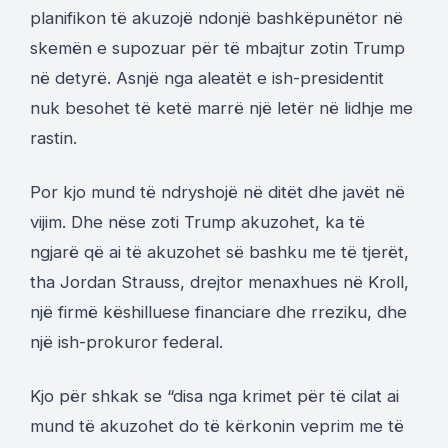
planifikon të akuzojë ndonjë bashkëpunëtor në
skemën e supozuar për të mbajtur zotin Trump
në detyrë. Asnjë nga aleatët e ish-presidentit
nuk besohet të ketë marrë një letër në lidhje me
rastin.
Por kjo mund të ndryshojë në ditët dhe javët në
vijim. Dhe nëse zoti Trump akuzohet, ka të
ngjarë që ai të akuzohet së bashku me të tjerët,
tha Jordan Strauss, drejtor menaxhues në Kroll,
një firmë këshilluese financiare dhe rreziku, dhe
një ish-prokuror federal.
Kjo për shkak se “disa nga krimet për të cilat ai
mund të akuzohet do të kërkonin veprim me të