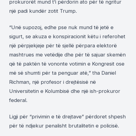
prokurorët mund t’i përdorin ato për të ngritur
një padi kundër zotit Trump.
“Unë supozoj, edhe pse nuk mund të jetë e
sigurt, se akuza e konspiracionit këtu i referohet
një përpjekjeje për të sjellë përpara elektorë
mashtrues me vetëdije dhe për të sajuar skemën
që të paktën të vononte votimin e Kongresit ose
më së shumti për ta penguar atë,” tha Daniel
Richman, një profesor i drejtësisë në
Universitetin e Kolumbisë dhe një ish-prokuror
federal.
Ligji për “privimin e të drejtave” përdoret shpesh
për të ndjekur penalisht brutalitetin e policisë.