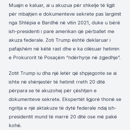
Muajin e kaluar, ai u akuzua për shkelje të ligjit
për mbajtjen e dokumenteve sekrete pas largimit
nga Shtëpia e Bardhë në vitin 2021, duke u bërë
ish-presidenti i parë amerikan që përballet me
akuza federale. Zoti Trump është deklaruar i
pafajshëm në këtë rast dhe e ka cilësuar hetimin
e Prokurorit të Posaçëm “ndërhyrje në zgjedhje”.
Zotit Trump iu dha një letër që shpjegonte se ai
ishte në shënjestër të hetimit rreth 20 ditë
përpara se të akuzohej për çështjen e
dokumenteve sekrete. Ekspertët ligjorë thonë se
ngritja e një aktakuze të dytë federale ndaj ish-
presidentit mund të marrë 20 ditë ose më pakë
kohë.