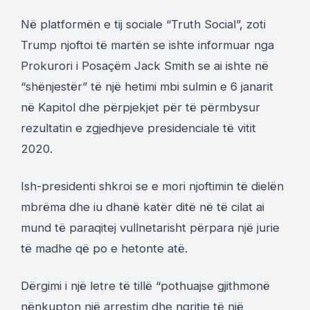
Në platformën e tij sociale “Truth Social”, zoti
Trump njoftoi të martën se ishte informuar nga
Prokurori i Posaçëm Jack Smith se ai ishte në
“shënjestër” të një hetimi mbi sulmin e 6 janarit
në Kapitol dhe përpjekjet për të përmbysur
rezultatin e zgjedhjeve presidenciale të vitit
2020.
Ish-presidenti shkroi se e mori njoftimin të dielën
mbrëma dhe iu dhanë katër ditë në të cilat ai
mund të paraqitej vullnetarisht përpara një jurie
të madhe që po e hetonte atë.
Dërgimi i një letre të tillë “pothuajse gjithmonë
nënkupton një arrestim dhe ngritje të një