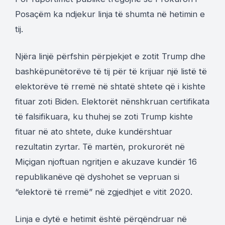
Posaçëm ka ndjekur linja të shumta në hetimin e
tij.
Njëra linjë përfshin përpjekjet e zotit Trump dhe
bashkëpunëtorëve të tij për të krijuar një listë të
elektorëve të rremë në shtatë shtete që i kishte
fituar zoti Biden. Elektorët nënshkruan certifikata
të falsifikuara, ku thuhej se zoti Trump kishte
fituar në ato shtete, duke kundërshtuar
rezultatin zyrtar. Të martën, prokurorët në
Miçigan njoftuan ngritjen e akuzave kundër 16
republikanëve që dyshohet se vepruan si
“elektorë të rremë” në zgjedhjet e vitit 2020.
Linja e dytë e hetimit është përqëndruar në