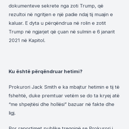
dokumenteve sekrete nga zoti Trump, që
rezultoi në ngritjen e një padie ndaj tij muajin e
kaluar. E dyta u përqëndrua në rolin e zotit
Trump në ngjarjet që çuan në sulmin e 6 janarit
2021 në Kapitol.
Ku është përqëndruar hetimi?
Prokurori Jack Smith e ka mbajtur hetimin e tij të
fshehtë, duke premtuar vetëm se do ta kryej atë
“me shpejtësi dhe hollësi” bazuar në fakte dhe
ligj.
Por raportimet publike tregojnë se Prokurori i