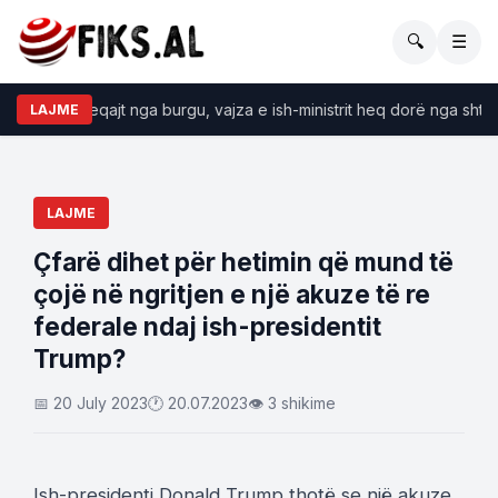
🔍
☰
aljes së Beqajt nga burgu, vajza e ish-ministrit heq dorë nga shtetësi
LAJME
LAJME
Çfarë dihet për hetimin që mund të
çojë në ngritjen e një akuze të re
federale ndaj ish-presidentit
Trump?
📅 20 July 2023
🕐 20.07.2023
👁 3 shikime
Ish-presidenti Donald Trump thotë se një akuze