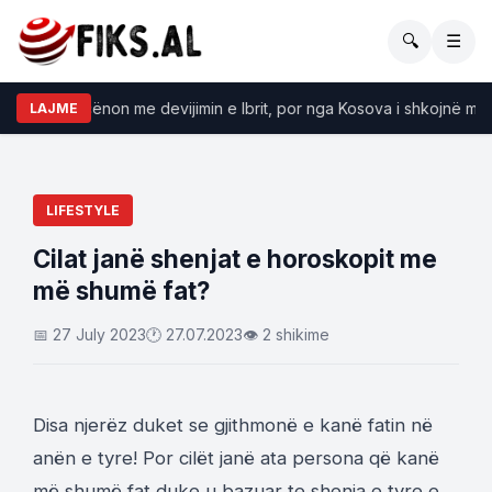
🔍
☰
Buzhala: Serbia kërcënon me devijimin e Ibrit, por ng
LAJME
LIFESTYLE
Cilat janë shenjat e horoskopit me
më shumë fat?
📅 27 July 2023
🕐 27.07.2023
👁 2 shikime
Disa njerëz duket se gjithmonë e kanë fatin në
anën e tyre! Por cilët janë ata persona që kanë
më shumë fat duke u bazuar te shenja e tyre e