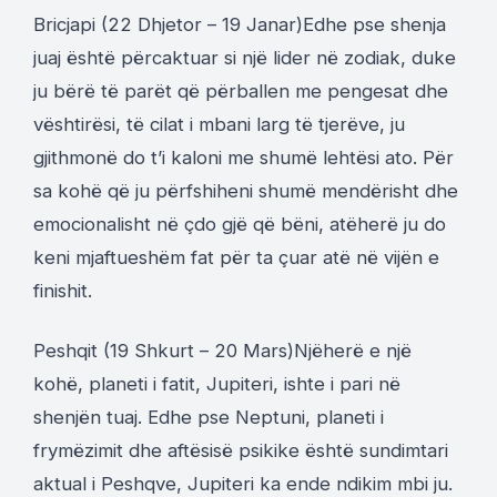
Bricjapi (22 Dhjetor – 19 Janar)Edhe pse shenja
juaj është përcaktuar si një lider në zodiak, duke
ju bërë të parët që përballen me pengesat dhe
vështirësi, të cilat i mbani larg të tjerëve, ju
gjithmonë do t’i kaloni me shumë lehtësi ato. Për
sa kohë që ju përfshiheni shumë mendërisht dhe
emocionalisht në çdo gjë që bëni, atëherë ju do
keni mjaftueshëm fat për ta çuar atë në vijën e
finishit.
Peshqit (19 Shkurt – 20 Mars)Njëherë e një
kohë, planeti i fatit, Jupiteri, ishte i pari në
shenjën tuaj. Edhe pse Neptuni, planeti i
frymëzimit dhe aftësisë psikike është sundimtari
aktual i Peshqve, Jupiteri ka ende ndikim mbi ju.