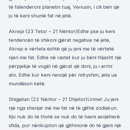
të falenderoni planetin tuaj, Venusin, i cili bën që
ju të keni shumë fat në jetë.
Akrepi (23 Tetor – 21 Nëntor)Edhe pse ju keni
tendencën të shikoni gjërat negative në jetë,
Akrep e vërteta është që ju jeni me të vërtetë
njeri me fat. Edhe në rastet kur ju bëni thjesht një
përpjekje të vogël në gjërat që doni, ju i arrini
ato. Edhe kur keni nevojë për ndryshim, jeta ua
mundëson këtë.
Shigjetari (22 Nëntor – 21 Dhjetor)Urime! Ju jeni
një nga shenjat më me fat në të gjithë zodiakun.
Kjo nuk do të thotë se nuk do të hasni asnjëherë
sfida, por nënkupton që gjithmonë do të gjeni një