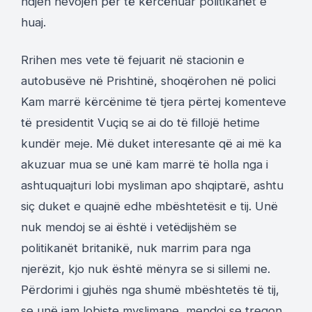
ndjen nevojën për të kërcënuar politikanët e
huaj.
Rrihen mes vete të fejuarit në stacionin e
autobusëve në Prishtinë, shoqërohen në polici
Kam marrë kërcënime të tjera përtej komenteve
të presidentit Vuçiq se ai do të fillojë hetime
kundër meje. Më duket interesante që ai më ka
akuzuar mua se unë kam marrë të holla nga i
ashtuquajturi lobi mysliman apo shqiptarë, ashtu
siç duket e quajnë edhe mbështetësit e tij. Unë
nuk mendoj se ai është i vetëdijshëm se
politikanët britanikë, nuk marrim para nga
njerëzit, kjo nuk është mënyra se si sillemi ne.
Përdorimi i gjuhës nga shumë mbështetës të tij,
se unë jam lobiste myslimane, mendoj se tregon,