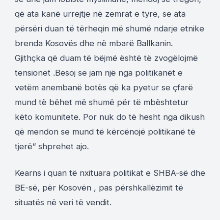
që ata kanë urrejtje në zemrat e tyre, se ata
përsëri duan të tërheqin më shumë ndarje etnike
brenda Kosovës dhe në mbarë Ballkanin.
Gjithçka që duam të bëjmë është të zvogëlojmë
tensionet .Besoj se jam një nga politikanët e
vetëm anembanë botës që ka pyetur se çfarë
mund të bëhet më shumë për të mbështetur
këto komunitete. Por nuk do të hesht nga dikush
që mendon se mund të kërcënojë politikanë të
tjerë” shprehet ajo.
Kearns i quan të nxituara politikat e SHBA-së dhe
BE-së, për Kosovën , pas përshkallëzimit të
situatës në veri të vendit.