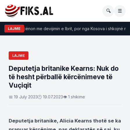
🔍
☰
Buzhala: Serbia kërcënon me devijimin e Ibrit, por n
LAJME
LAJME
Deputetja britanike Kearns: Nuk do
të hesht përballë kërcënimeve të
Vuçiqit
📅 19 July 2023
🕐 19.07.2023
👁 1 shikime
Deputetja britanike, Alicia Kearns thotë se ka
pranuar kërcënime, pas deklaratës së saj, ku