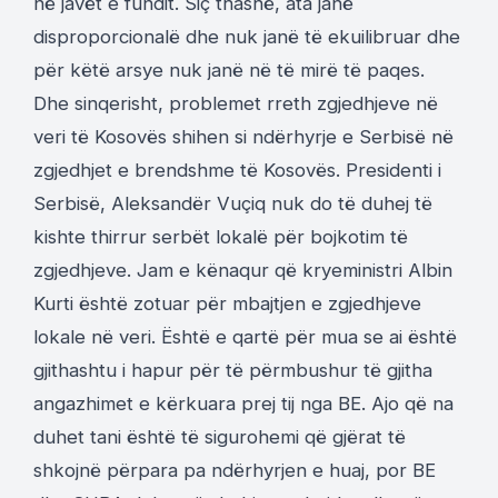
në javët e fundit. Siç thashë, ata janë
disproporcionalë dhe nuk janë të ekuilibruar dhe
për këtë arsye nuk janë në të mirë të paqes.
Dhe sinqerisht, problemet rreth zgjedhjeve në
veri të Kosovës shihen si ndërhyrje e Serbisë në
zgjedhjet e brendshme të Kosovës. Presidenti i
Serbisë, Aleksandër Vuçiq nuk do të duhej të
kishte thirrur serbët lokalë për bojkotim të
zgjedhjeve. Jam e kënaqur që kryeministri Albin
Kurti është zotuar për mbajtjen e zgjedhjeve
lokale në veri. Është e qartë për mua se ai është
gjithashtu i hapur për të përmbushur të gjitha
angazhimet e kërkuara prej tij nga BE. Ajo që na
duhet tani është të sigurohemi që gjërat të
shkojnë përpara pa ndërhyrjen e huaj, por BE