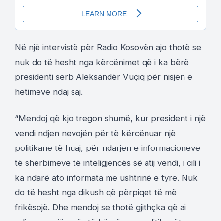
Në një intervistë për Radio Kosovën ajo thotë se
nuk do të hesht nga kërcënimet që i ka bërë
presidenti serb Aleksandër Vuçiq për nisjen e
hetimeve ndaj saj.
“Mendoj që kjo tregon shumë, kur president i një
vendi ndjen nevojën për të kërcënuar një
politikane të huaj, për ndarjen e informacioneve
të shërbimeve të inteligjencës së atij vendi, i cili i
ka ndarë ato informata me ushtrinë e tyre. Nuk
do të hesht nga dikush që përpiqet të më
frikësojë. Dhe mendoj se thotë gjithçka që ai