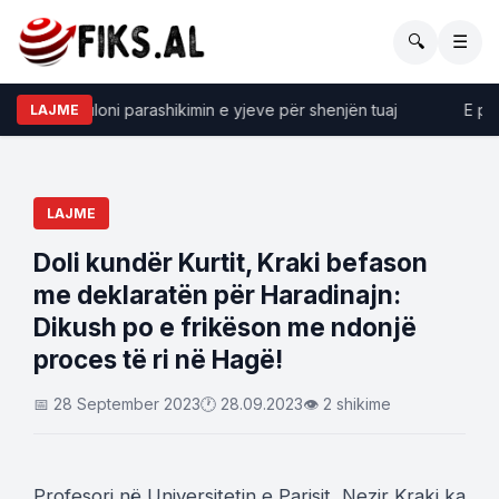
🔍
☰
kopi, zbuloni parashikimin e yjeve për shenjën tuaj
E premt
LAJME
LAJME
Doli kundër Kurtit, Kraki befason
me deklaratën për Haradinajn:
Dikush po e frikëson me ndonjë
proces të ri në Hagë!
📅 28 September 2023
🕐 28.09.2023
👁 2 shikime
Profesori në Universitetin e Parisit, Nezir Kraki ka