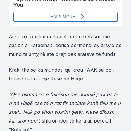
Ai në një postim në Facebook u befasua me
qasjen e Haradinajt, derisa përmendi dy arsyje që
mund ta shtyjnë atë drejt deklaratave të fundit.
Kraki tha se ka mundësi që kreu i AAK-së po i
frikësohet ndonjë ftesë në Hagë.
“Ose dikush po e frikëson me ndonjë proces të
ri në Hagë ose të hyrat financiare kanë fillu me u
zbeh. Nuk po shoh sqarim tjetër. Nëse dikush
ka, urdhnoni”,
shkroi ndër të tjera ai, përcjell
“Bota sot”.