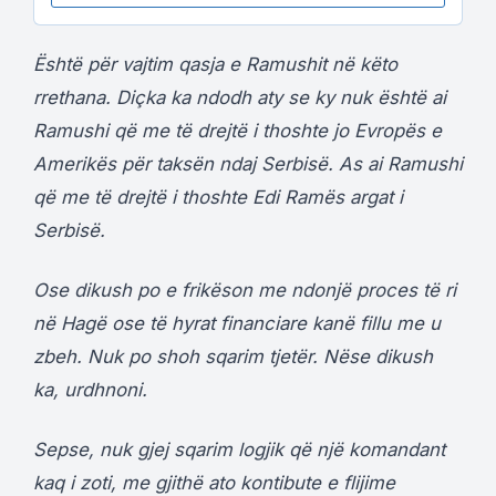
Është për vajtim qasja e Ramushit në këto
rrethana. Diçka ka ndodh aty se ky nuk është ai
Ramushi që me të drejtë i thoshte jo Evropës e
Amerikës për taksën ndaj Serbisë. As ai Ramushi
që me të drejtë i thoshte Edi Ramës argat i
Serbisë.
Ose dikush po e frikëson me ndonjë proces të ri
në Hagë ose të hyrat financiare kanë fillu me u
zbeh. Nuk po shoh sqarim tjetër. Nëse dikush
ka, urdhnoni.
Sepse, nuk gjej sqarim logjik që një komandant
kaq i zoti, me gjithë ato kontibute e flijime