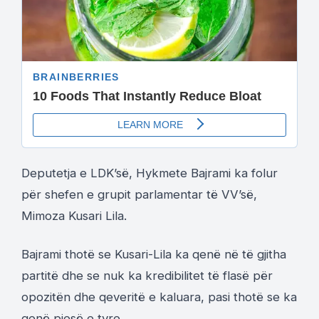
Deputetja e LDK’së, Hykmete Bajrami ka folur
për shefen e grupit parlamentar të VV’së,
Mimoza Kusari Lila.
Bajrami thotë se Kusari-Lila ka qenë në të gjitha
partitë dhe se nuk ka kredibilitet të flasë për
opozitën dhe qeveritë e kaluara, pasi thotë se ka
qenë pjesë e tyre.