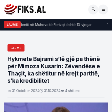
🔍
☰
ima e aksidentit në Muhovc të Ferizajt është 13-vjeçar
“Më mo
LAJME
LAJME
Hykmete Bajrami s’lë gjë pa thënë
për Mimoza Kusarin: Zëvendëse e
Thaçit, ka shëtitur në krejt partitë,
s’ka kredibilitet
📅 31 October 2024
🕐 31.10.2024
👁 4 shikime