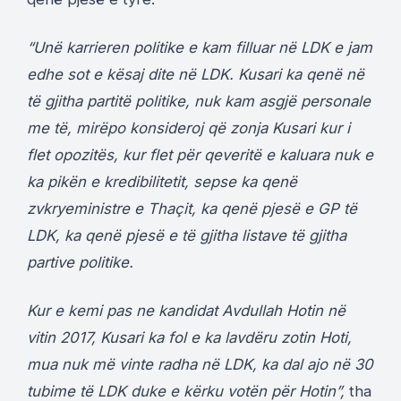
“Unë karrieren politike e kam filluar në LDK e jam
edhe sot e kësaj dite në LDK. Kusari ka qenë në
të gjitha partitë politike, nuk kam asgjë personale
me të, mirëpo konsideroj që zonja Kusari kur i
flet opozitës, kur flet për qeveritë e kaluara nuk e
ka pikën e kredibilitetit, sepse ka qenë
zvkryeministre e Thaçit, ka qenë pjesë e GP të
LDK, ka qenë pjesë e të gjitha listave të gjitha
partive politike.
Kur e kemi pas ne kandidat Avdullah Hotin në
vitin 2017, Kusari ka fol e ka lavdëru zotin Hoti,
mua nuk më vinte radha në LDK, ka dal ajo në 30
tubime të LDK duke e kërku votën për Hotin”,
tha