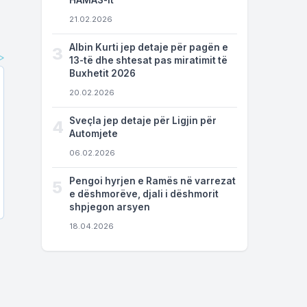
HAMAS-it
21.02.2026
Albin Kurti jep detaje për pagën e
3
13-të dhe shtesat pas miratimit të
Buxhetit 2026
20.02.2026
Sveçla jep detaje për Ligjin për
4
Automjete
06.02.2026
Pengoi hyrjen e Ramës në varrezat
5
e dëshmorëve, djali i dëshmorit
shpjegon arsyen
18.04.2026