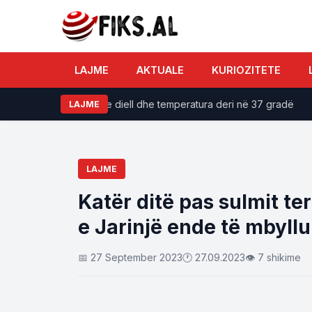
LAJME
AKTUALE
KURIOZITETE
E premtja me diell dhe temperatura deri në 37 gradë
LAJME
LAJME
Katër ditë pas sulmit ter
e Jarinjë ende të mbyllu
📅 27 September 2023
🕐 27.09.2023
👁 7 shikime