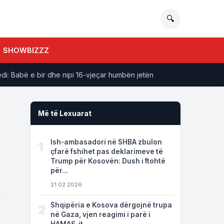
🔍
SHOWBIZZZ
abë e bir dhe nipi 16-vjeçar humbën jetën
Nga dasma në trag
Më të Lexuarat
Ish-ambasadori në SHBA zbulon
1
çfarë fshihet pas deklarimeve të
Trump për Kosovën: Dush i ftohtë
për…
21.02.2026
Shqipëria e Kosova dërgojnë trupa
2
në Gaza, vjen reagimi i parë i