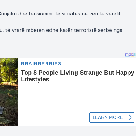
unjaku dhe tensionimit të situatës në veri të vendit.
ku, të vrarë mbeten edhe katër terroristë serbë nga