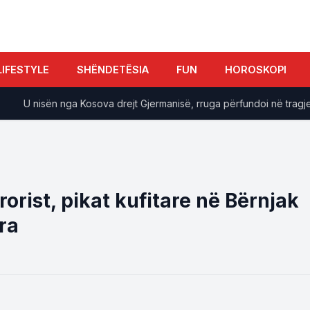
LIFESTYLE
SHËNDETËSIA
FUN
HOROSKOPI
U nisën nga Kosova drejt Gjermanisë, rruga përfundoi në tragjedi: B
rorist, pikat kufitare në Bërnjak
ra