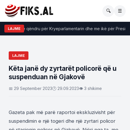
🔍
☰
ita do me qëndru për Kryeparlamentarin dhe me ikë për Presidenti
LAJME
LAJME
Këta janë dy zyrtarët policorë që u
suspenduan në Gjakovë
📅 29 September 2023
🕐 29.09.2023
👁 3 shikime
Gazeta pak më parë raportoi ekskluzivisht për
suspendimin e një togeri dhe një zyrtari policor
në stacionin policor në Gjakovë. Njëri nga ta, me