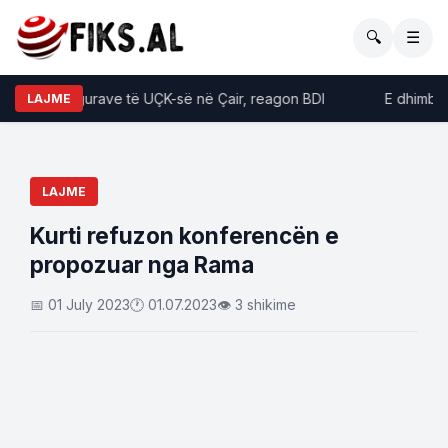
🔍
☰
osja e figurave të UÇK-së në Çair, reagon BDI
E dhimbshme
LAJME
LAJME
Kurti refuzon konferencën e
propozuar nga Rama
📅 01 July 2023
🕐 01.07.2023
👁 3 shikime