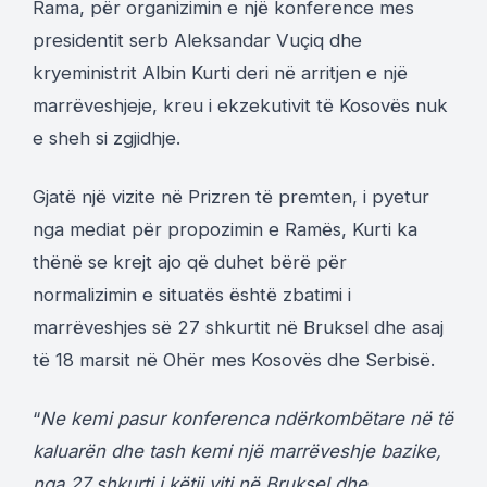
Rama, për organizimin e një konference mes
presidentit serb Aleksandar Vuçiq dhe
kryeministrit Albin Kurti deri në arritjen e një
marrëveshjeje, kreu i ekzekutivit të Kosovës nuk
e sheh si zgjidhje.
Gjatë një vizite në Prizren të premten, i pyetur
nga mediat për propozimin e Ramës, Kurti ka
thënë se krejt ajo që duhet bërë për
normalizimin e situatës është zbatimi i
marrëveshjes së 27 shkurtit në Bruksel dhe asaj
të 18 marsit në Ohër mes Kosovës dhe Serbisë.
“
Ne kemi pasur konferenca ndërkombëtare në të
kaluarën dhe tash kemi një marrëveshje bazike,
nga 27 shkurti i këtij viti në Bruksel dhe