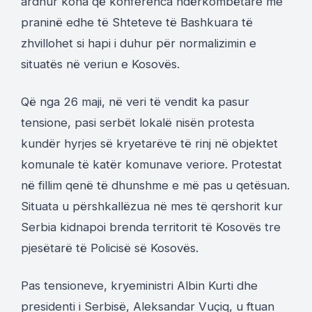
ardhur koha që konferenca ndërkombëtare me
praninë edhe të Shteteve të Bashkuara të
zhvillohet si hapi i duhur për normalizimin e
situatës në veriun e Kosovës.
Që nga 26 maji, në veri të vendit ka pasur
tensione, pasi serbët lokalë nisën protesta
kundër hyrjes së kryetarëve të rinj në objektet
komunale të katër komunave veriore. Protestat
në fillim qenë të dhunshme e më pas u qetësuan.
Situata u përshkallëzua në mes të qershorit kur
Serbia kidnapoi brenda territorit të Kosovës tre
pjesëtarë të Policisë së Kosovës.
Pas tensioneve, kryeministri Albin Kurti dhe
presidenti i Serbisë, Aleksandar Vuçiq, u ftuan