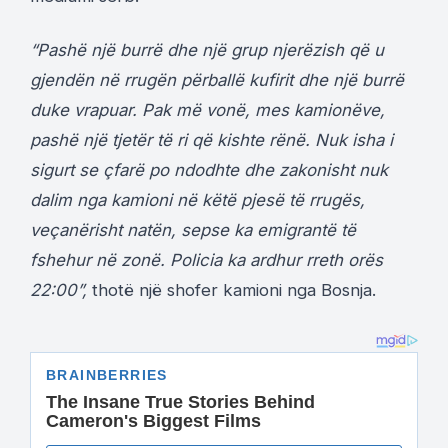
“Pashë një burrë dhe një grup njerëzish që u
gjendën në rrugën përballë kufirit dhe një burrë
duke vrapuar. Pak më vonë, mes kamionëve,
pashë një tjetër të ri që kishte rënë. Nuk isha i
sigurt se çfarë po ndodhte dhe zakonisht nuk
dalim nga kamioni në këtë pjesë të rrugës,
veçanërisht natën, sepse ka emigrantë të
fshehur në zonë. Policia ka ardhur rreth orës
22:00”,
thotë një shofer kamioni nga Bosnja.