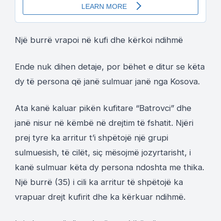
Një burrë vrapoi në kufi dhe kërkoi ndihmë
Ende nuk dihen detaje, por bëhet e ditur se këta
dy të persona që janë sulmuar janë nga Kosova.
Ata kanë kaluar pikën kufitare “Batrovci” dhe
janë nisur në këmbë në drejtim të fshatit. Njëri
prej tyre ka arritur t’i shpëtojë një grupi
sulmuesish, të cilët, siç mësojmë jozyrtarisht, i
kanë sulmuar këta dy persona ndoshta me thika.
Një burrë (35) i cili ka arritur të shpëtojë ka
vrapuar drejt kufirit dhe ka kërkuar ndihmë.