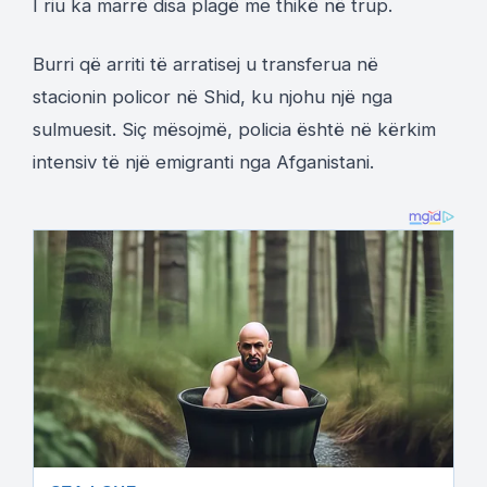
I riu ka marrë disa plagë me thikë në trup.
Burri që arriti të arratisej u transferua në
stacionin policor në Shid, ku njohu një nga
sulmuesit. Siç mësojmë, policia është në kërkim
intensiv të një emigranti nga Afganistani.