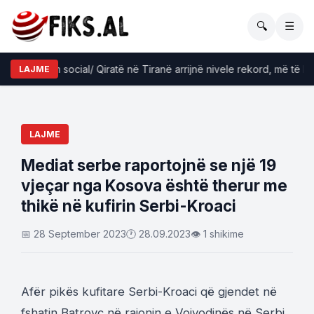
🔍
☰
mi problem social/ Qiratë në Tiranë arrijnë nivele rekord, më të lart
LAJME
LAJME
Mediat serbe raportojnë se një 19
vjeçar nga Kosova është therur me
thikë në kufirin Serbi-Kroaci
📅 28 September 2023
🕐 28.09.2023
👁 1 shikime
Afër pikës kufitare Serbi-Kroaci që gjendet në
fshatin Batrovc në rajonin e Vojvodinës në Serbi