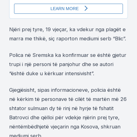
Njëri prej tyre, 19 vjeçar, ka vdekur nga plagët e
marra me thikë, siç raporton mediumi serb “Blic”.
Polica në Sremska ka konfirmuar se është gjetur
trupi i një personi të panjohur dhe se autori
“është duke u kërkuar intensivisht”.
Gjegjësisht, sipas informacioneve, policia është
në kërkim të personave të cilët të martën më 26
shtator sulmuan dy të rinj në hyrje të fshatit
Batrovci dhe qëlloi për vdekje njërin prej tyre,
nëntëmbëdhjetë vjeçarin nga Kosova, shkruan
mediumi serb.