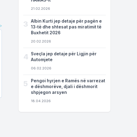
HAMAS-it
21.02.2026
Albin Kurti jep detaje për pagën e
3
13-të dhe shtesat pas miratimit të
Buxhetit 2026
20.02.2026
Sveçla jep detaje për Ligjin për
4
Automjete
06.02.2026
Pengoi hyrjen e Ramës në varrezat
5
e dëshmorëve, djali i dëshmorit
shpjegon arsyen
18.04.2026