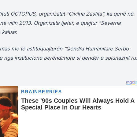
ituti OCTOPUS, organizatat “Civilna Zastita”, ka qenë në
ë në vitin 2013. Organizata tjetër, e quajtur “Severna
 kaluar.
eçmas me të ashtuquajturën “Qendra Humanitare Serbo-
he nga institucione perëndimore si qendër e spiunazhit ru