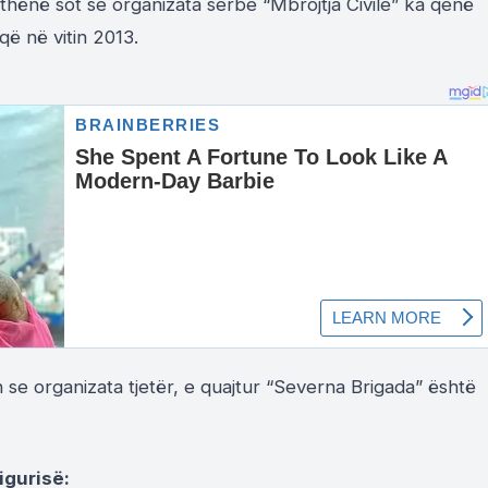
a thënë sot se organizata serbe “Mbrojtja Civile” ka qenë
 që në vitin 2013.
se organizata tjetër, e quajtur “Severna Brigada” është
igurisë: