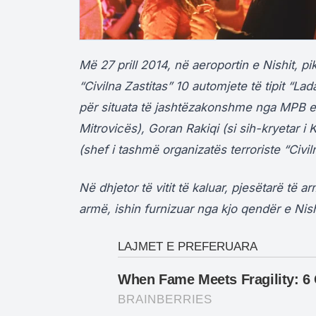
Më 27 prill 2014, në aeroportin e Nishit, pi
“Civilna Zastitas” 10 automjete të tipit “L
për situata të jashtëzakonshme nga MPB e S
Mitrovicës), Goran Rakiqi (si sih-kryetar 
(shef i tashmë organizatës terroriste “Civiln
Në dhjetor të vitit të kaluar, pjesëtarë të a
armë, ishin furnizuar nga kjo qendër e Nis