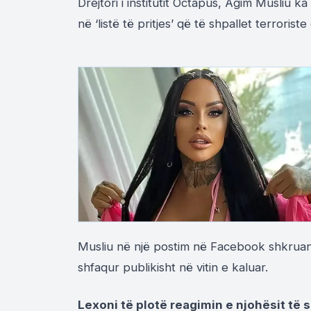
Drejtori i institutit Octapus, Agim Musliu k
në ‘listë të pritjes’ që të shpallet terroriste
Musliu në një postim në Facebook shkruan 
shfaqur publikisht në vitin e kaluar.
Lexoni të plotë reagimin e njohësit të s