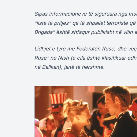
Sipas informacioneve të siguruara nga Inst
“listë të pritjes” që të shpallet terroriste q
Brigada” është shfaqur publikisht në vitin e
Lidhjet e tyre me Federatën Ruse, dhe v
Ruse” në Nish (e cila është klasifikuar ed
në Ballkan), janë të hershme.