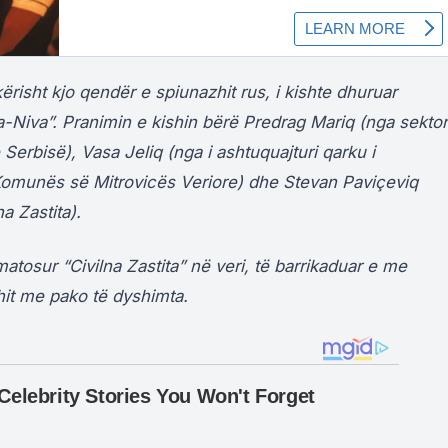
kërisht kjo qendër e spiunazhit rus, i kishte dhuruar
ada-Niva”. Pranimin e kishin bërë Predrag Mariq (nga sektor
erbisë), Vasa Jeliq (nga i ashtuquajturi qarku i
i Komunës së Mitrovicës Veriore) dhe Stevan Paviçeviq
a Zastita).
rmatosur “Civilna Zastita” në veri, të barrikaduar e me
hit me pako të dyshimta.