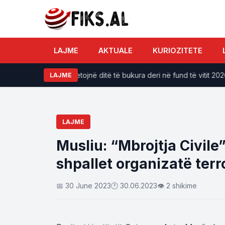
LAJME
AKTUALE
KURIOZITETE
odiakut do të përjetojnë ditë të bukura deri në fund të vitit 2026
LAJME
LAJME
Musliu: “Mbrojtja Civile” 
shpallet organizatë terr
📅 30 June 2023
🕐 30.06.2023
👁 2 shikime