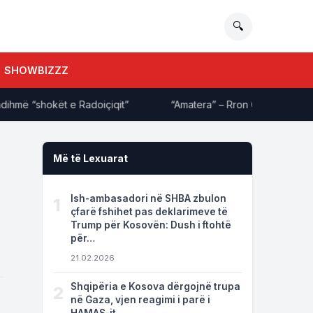
🔍
SHOWBIZZZ
ë “shokët e Radoiçiqit”
“Amatera” – Rron Gjinovci ‘shpërthen
Më të Lexuarat
Ish-ambasadori në SHBA zbulon
1
çfarë fshihet pas deklarimeve të
Trump për Kosovën: Dush i ftohtë
për…
21.02.2026
Shqipëria e Kosova dërgojnë trupa
2
në Gaza, vjen reagimi i parë i