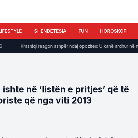
LIFESTYLE
SHËNDETËSIA
FUN
HOROSKOPI
​Krasniqi reagon ashpër ndaj opozitës: U kanë ardhur në ndihm
ishte në ‘listën e pritjes’ që të
oriste që nga viti 2013