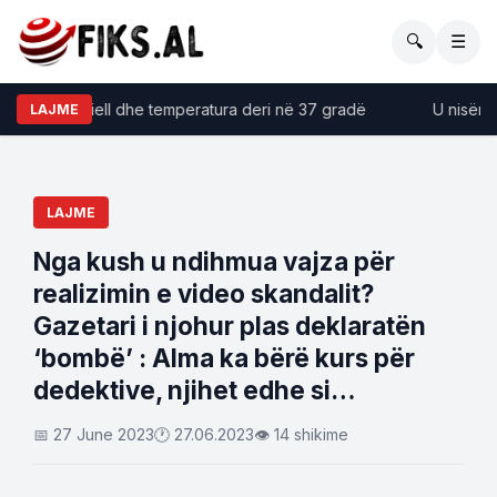
🔍
☰
mtja me diell dhe temperatura deri në 37 gradë
U nisën nga
LAJME
LAJME
Nga kush u ndihmua vajza për
realizimin e video skandalit?
Gazetari i njohur plas deklaratën
‘bombë’ : Alma ka bërë kurs për
dedektive, njihet edhe si…
📅 27 June 2023
🕐 27.06.2023
👁 14 shikime