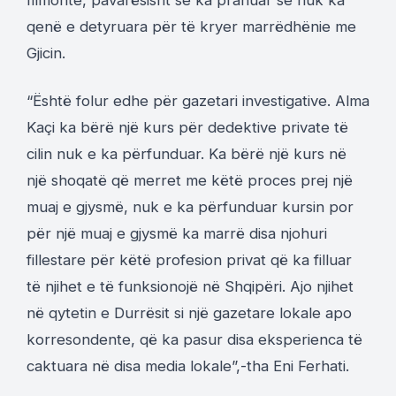
filmonte, pavarësisht se ka pranuar se nuk ka
qenë e detyruara për të kryer marrëdhënie me
Gjicin.
“Është folur edhe për gazetari investigative. Alma
Kaçi ka bërë një kurs për dedektive private të
cilin nuk e ka përfunduar. Ka bërë një kurs në
një shoqatë që merret me këtë proces prej një
muaj e gjysmë, nuk e ka përfunduar kursin por
për një muaj e gjysmë ka marrë disa njohuri
fillestare për këtë profesion privat që ka filluar
të njihet e të funksionojë në Shqipëri. Ajo njihet
në qytetin e Durrësit si një gazetare lokale apo
korresondente, që ka pasur disa eksperienca të
caktuara në disa media lokale”,-tha Eni Ferhati.