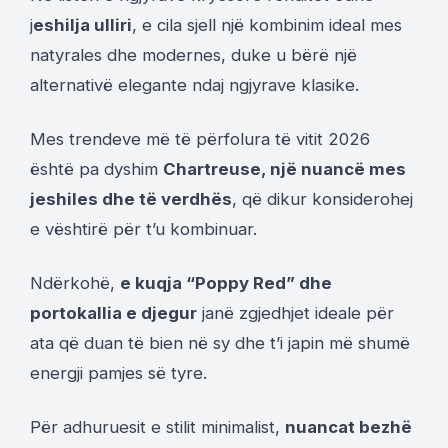
j
eshilja ulliri
, e cila sjell një kombinim ideal mes
natyrales dhe modernes, duke u bërë një
alternativë elegante ndaj ngjyrave klasike.
Mes trendeve më të përfolura të vitit 2026
është pa dyshim
Chartreuse, një nuancë mes
jeshiles dhe të verdhës
, që dikur konsiderohej
e vështirë për t’u kombinuar.
Ndërkohë,
e kuqja “Poppy Red” dhe
portokallia e djegur
janë zgjedhjet ideale për
ata që duan të bien në sy dhe t’i japin më shumë
energji pamjes së tyre.
Për adhuruesit e stilit minimalist,
nuancat bezhë