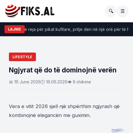
🔍
☰
ënat më të reja për pikat kufitare, pritje deri në një orë për të hyrë
LAJME
LIFESTYLE
Ngjyrat që do të dominojnë verën
📅 16 June 2026
🕐 16.06.2026
👁 9 shikime
Vera e vitit 2026 sjell një shpërthim ngjyrash që
kombinojnë elegancën me guximin.