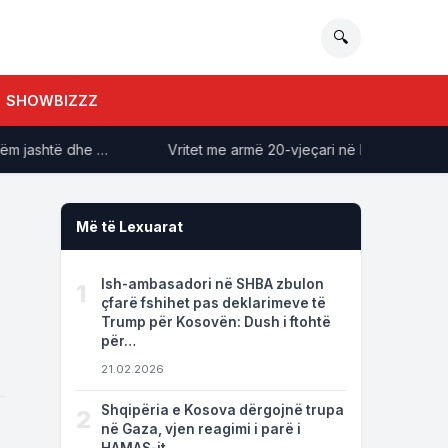
🔍
SHOWBIZZZ
ashtë dhe …
Vritet me armë 20-vjeçari në Korçë, dyshohet s
Më të Lexuarat
Ish-ambasadori në SHBA zbulon
1
çfarë fshihet pas deklarimeve të
Trump për Kosovën: Dush i ftohtë
për…
21.02.2026
Shqipëria e Kosova dërgojnë trupa
2
në Gaza, vjen reagimi i parë i