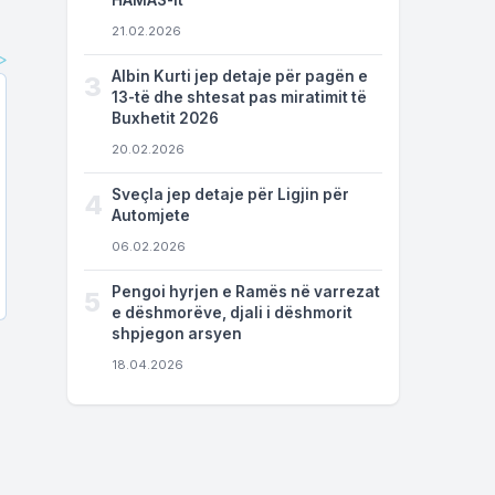
HAMAS-it
21.02.2026
Albin Kurti jep detaje për pagën e
3
13-të dhe shtesat pas miratimit të
Buxhetit 2026
20.02.2026
Sveçla jep detaje për Ligjin për
4
Automjete
06.02.2026
Pengoi hyrjen e Ramës në varrezat
5
e dëshmorëve, djali i dëshmorit
shpjegon arsyen
18.04.2026