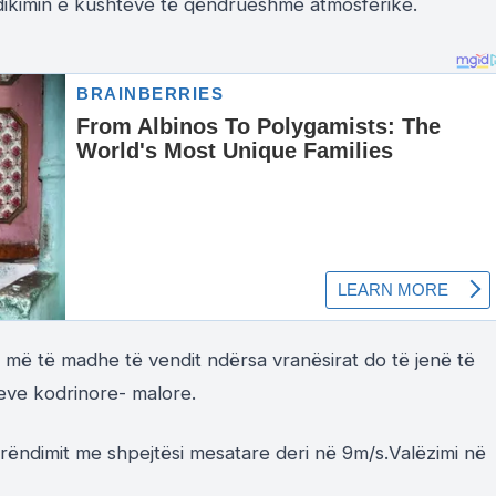
ndikimin e kushteve të qëndrueshme atmosferike.
 më të madhe të vendit ndërsa vranësirat do të jenë të
veve kodrinore- malore.
perëndimit me shpejtësi mesatare deri në 9m/s.Valëzimi në