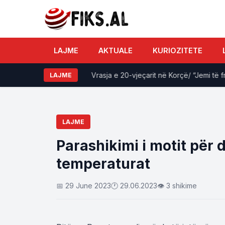
LAJME
AKTUALE
KURIOZITETE
a sa mendoni
Vrasja e 20-vjeçarit në Korçë/ “Jemi të frikë
LAJME
LAJME
Parashikimi i motit për 
temperaturat
📅 29 June 2023
🕐 29.06.2023
👁 3 shikime