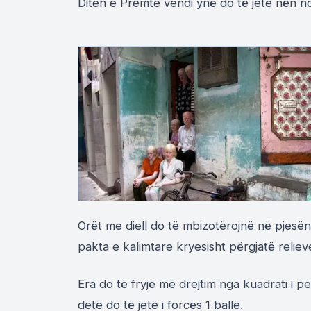
Ditën e Premte vendi ynë do të jetë nën 
Orët me diell do të mbizotërojnë në pjesën
pakta e kalimtare kryesisht përgjatë relie
Era do të fryjë me drejtim nga kuadrati i 
dete do të jetë i forcës 1 ballë.