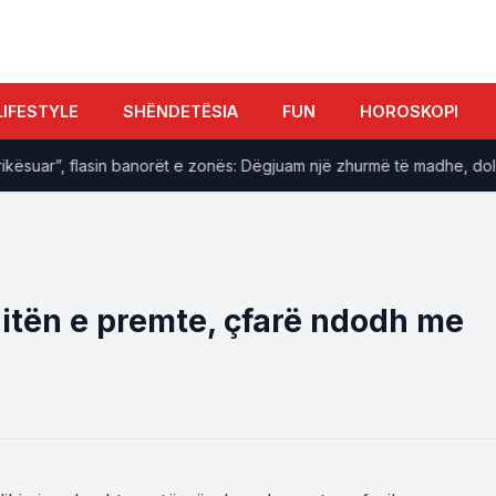
LIFESTYLE
SHËNDETËSIA
FUN
HOROSKOPI
suar”, flasin banorët e zonës: Dëgjuam një zhurmë të madhe, dolëm j
ditën e premte, çfarë ndodh me