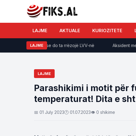
LAJME
AKTUALE
KURIOZITETE
tetin me shpresën se do ta rrëzojë LVV-në
Aksident me vdek
LAJME
LAJME
Parashikimi i motit për f
temperaturat! Dita e sht
📅 01 July 2023
🕐 01.07.2023
👁 0 shikime