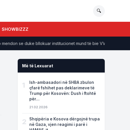
🔍
SHOWBIZZZ
don se duke bllokuar institucionet mund të bie VV-ja
Të dhë
Më të Lexuarat
Ish-ambasadori në SHBA zbulon
1
çfarë fshihet pas deklarimeve të
Trump për Kosovën: Dush i ftohtë
për…
21.02.2026
Shqipëria e Kosova dërgojnë trupa
2
në Gaza, vjen reagimi i parë i