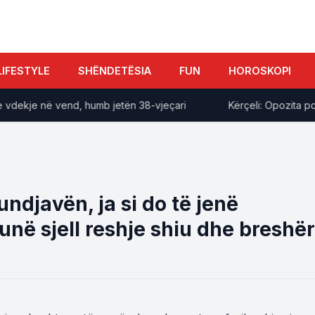
LIFESTYLE
SHËNDETËSIA
FUN
HOROSKOPI
je në vend, humb jetën 38-vjeçari
Kërçeli: Opozita po men
undjavën, ja si do të jenë
unë sjell reshje shiu dhe breshër