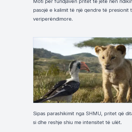
Moti për fundjavën pritet të jetë nën ndik
pasojë e kalimit të një qendre të presionit
veriperëndimore.
Sipas parashikimit nga SHMU, pritet që dita
si dhe reshje shiu me intensitet të ulët.