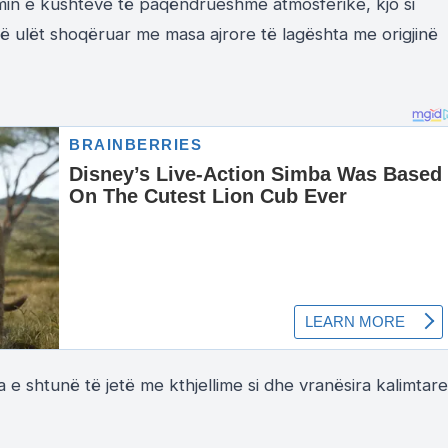
imin e kushteve të paqëndrueshme atmosferike, kjo si
 të ulët shoqëruar me masa ajrore të lagështa me origjinë
 e shtunë të jetë me kthjellime si dhe vranësira kalimtare