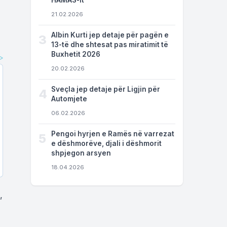
HAMAS-it
21.02.2026
Albin Kurti jep detaje për pagën e
3
13-të dhe shtesat pas miratimit të
Buxhetit 2026
20.02.2026
Sveçla jep detaje për Ligjin për
4
Automjete
06.02.2026
Pengoi hyrjen e Ramës në varrezat
5
e dëshmorëve, djali i dëshmorit
shpjegon arsyen
18.04.2026
,