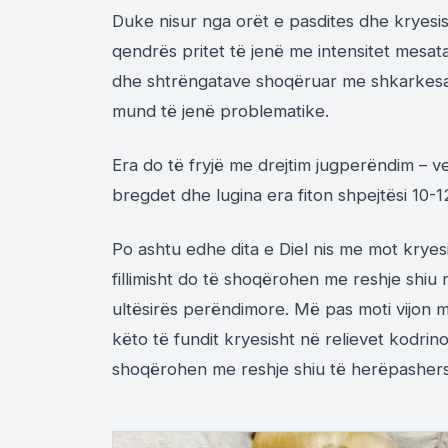
Duke nisur nga orët e pasdites dhe kryesis
qendrës pritet të jenë me intensitet mesa
dhe shtrëngatave shoqëruar me shkarkesa t
mund të jenë problematike.
Era do të fryjë me drejtim jugperëndim – v
bregdet dhe lugina era fiton shpejtësi 10-
Po ashtu edhe dita e Diel nis me mot kryesi
fillimisht do të shoqërohen me reshje shiu 
ultësirës perëndimore. Më pas moti vijon m
këto të fundit kryesisht në relievet kodrino
shoqërohen me reshje shiu të herëpashersh