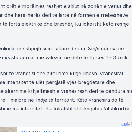
ht orët e mbrëmjes reshjet e shiut në zonën e veriut dhe
tar dhe hera-herës deri të lartë në formën e rrebesheve
ë forta elektrike dhe breshër, ku lokalisht këto reshje
erilindje me shpejtësi mesatare deri në 8m/s ndërsa në
12m/s shoqëruar me valëzim në dete të forcës 1 – 3 ballë.
sht të vranët si dhe alternime kthjellimesh. Vranësirat
me intensitet të ulët përgjatë vijës bregdetare dhe
e alternime kthjellimesh e vranësirash deri të dendura m
re – malore në lindje të territorit. Këto vranësira do të
me me intensitet dhe lokalisht shtrëngata afatshkurtra.