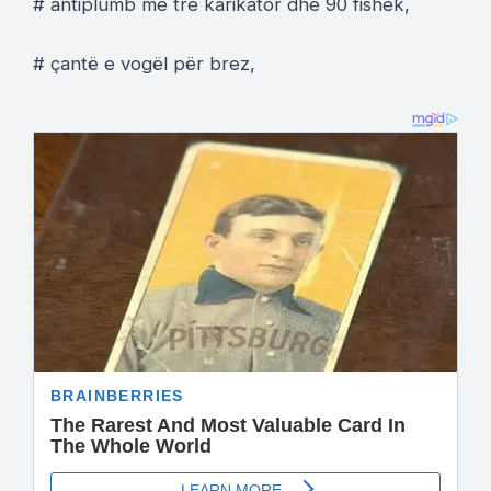
# antiplumb me tre karikator dhe 90 fishek,
# çantë e vogël për brez,