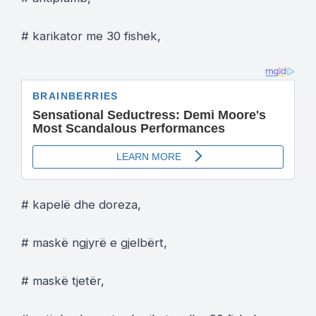
# karikator me 30 fishek,
# kapelë dhe doreza,
# maskë ngjyrë e gjelbërt,
# maskë tjetër,