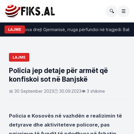
🔍
☰
n nga Kosova drejt Gjermanisë, rruga përfundoi në tragjedi: Babë e 
LAJME
LAJME
Policia jep detaje për armët që
konfiskoi sot në Banjskë
📅 30 September 2023
🕐 30.09.2023
👁 3 shikime
Policia e Kosovës në vazhdën e realizimin të
detyrave dhe aktiviteteve policore, pas
ngjarjeve të fundit të ndodhura në fshatin