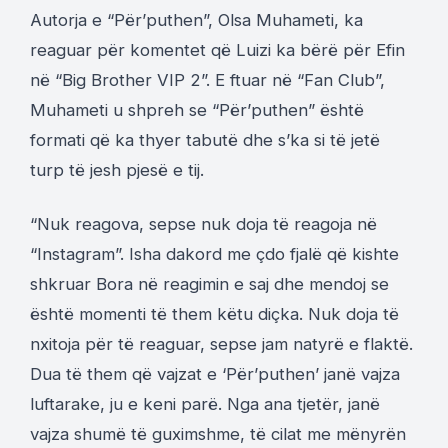
Autorja e “Për’puthen”, Olsa Muhameti, ka
reaguar për komentet që Luizi ka bërë për Efin
në “Big Brother VIP 2”. E ftuar në “Fan Club”,
Muhameti u shpreh se “Për’puthen” është
formati që ka thyer tabutë dhe s’ka si të jetë
turp të jesh pjesë e tij.
“Nuk reagova, sepse nuk doja të reagoja në
“Instagram”. Isha dakord me çdo fjalë që kishte
shkruar Bora në reagimin e saj dhe mendoj se
është momenti të them këtu diçka. Nuk doja të
nxitoja për të reaguar, sepse jam natyrë e flaktë.
Dua të them që vajzat e ‘Për’puthen’ janë vajza
luftarake, ju e keni parë. Nga ana tjetër, janë
vajza shumë të guximshme, të cilat me mënyrën