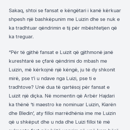
Sakaq, shtoi se fansat e këngëtari i kanë kërkuar
shpesh një bashkëpunim me Luizin dhe se nuk e
ka tradhtuar qëndrimin e tij për mbështetjen që
ka treguar.
“Për të gjithë fansat e Luizit që gjithmonë janë
kureshtarë se çfarë qëndrimi do mbash me
Luizin, më kërkojnë një këngë, ju të dy shkonit
mirë, pse t’i u ndave nga Luizi, pse ti e
tradhtove? Unë dua të qartësoj për fansat e
Luizit një diçka. Në momentin që Arbër Hajdari
ka thënë ‘ti maestro ke nominuar Luizin, Kiarën
dhe Bledin’, aty filloi marrëdhënia ime me Luizin
që u shkëput dhe u nda dhe Luizi filloi të më