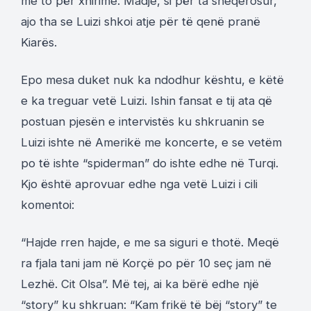
me to për xhirime. Madje, si për ta sheqerosur,
ajo tha se Luizi shkoi atje për të qenë pranë
Kiarës.
Epo mesa duket nuk ka ndodhur kështu, e këtë
e ka treguar vetë Luizi. Ishin fansat e tij ata që
postuan pjesën e intervistës ku shkruanin se
Luizi ishte në Amerikë me koncerte, e se vetëm
po të ishte “spiderman” do ishte edhe në Turqi.
Kjo është aprovuar edhe nga vetë Luizi i cili
komentoi:
“Hajde rren hajde, e me sa siguri e thotë. Meqë
ra fjala tani jam në Korçë po për 10 seç jam në
Lezhë. Cit Olsa”. Më tej, ai ka bërë edhe një
“story” ku shkruan: “Kam frikë të bëj “story” te