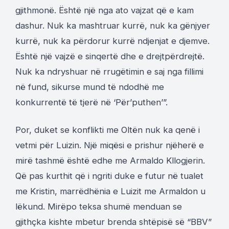
gjithmonë. Është një nga ato vajzat që e kam
dashur. Nuk ka mashtruar kurrë, nuk ka gënjyer
kurrë, nuk ka përdorur kurrë ndjenjat e djemve.
Është një vajzë e sinqertë dhe e drejtpërdrejtë.
Nuk ka ndryshuar në rrugëtimin e saj nga fillimi
në fund, sikurse mund të ndodhë me
konkurrentë të tjerë në ‘Për’puthen’”.
Por, duket se konflikti me Oltën nuk ka qenë i
vetmi për Luizin. Një miqësi e prishur njëherë e
mirë tashmë është edhe me Armaldo Kllogjerin.
Që pas kurthit që i ngriti duke e futur në tualet
me Kristin, marrëdhënia e Luizit me Armaldon u
lëkund. Mirëpo teksa shumë menduan se
gjithçka kishte mbetur brenda shtëpisë së “BBV”