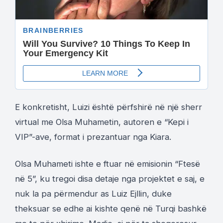
E konkretisht, Luizi është përfshirë në një sherr
virtual me Olsa Muhametin, autoren e “Kepi i
VIP”-ave, format i prezantuar nga Kiara.
Olsa Muhameti ishte e ftuar në emisionin “Ftesë
në 5”, ku tregoi disa detaje nga projektet e saj, e
nuk la pa përmendur as Luiz Ejllin, duke
theksuar se edhe ai kishte qenë në Turqi bashkë