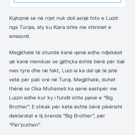
Kujtojmë se në rrjet nuk doli asnjë foto e Luizit
nga Turqia, aty ku Kiara ishte me xhirimet e
emisionit.
Megjithatë të shumtë kanë qenë edhe ndjekësit
që kanë menduar se gjithçka është bërë për lojë
mes tyre dhe në fakt, Luizi ia ka dal që të jetë
vetë për pak orë në Turqi. Megjithatë, duhet
thënë se Olsa Muhameti ka qenë eashpër me
Luizin edhe kur ky i fundit ishte pjesë e “Big
Brother”. E shkak për këtë është bërë pikërisht
deklaratat e tij brenda “Big Brother”, për
“Për’puthen”.