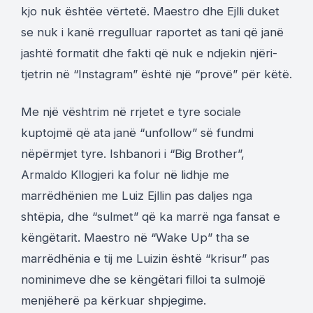
kjo nuk ështëe vërtetë. Maestro dhe Ejlli duket
se nuk i kanë rregulluar raportet as tani që janë
jashtë formatit dhe fakti që nuk e ndjekin njëri-
tjetrin në “Instagram” është një “provë” për këtë.
Me një vështrim në rrjetet e tyre sociale
kuptojmë që ata janë “unfollow” së fundmi
nëpërmjet tyre. Ishbanori i “Big Brother”,
Armaldo Kllogjeri ka folur në lidhje me
marrëdhënien me Luiz Ejllin pas daljes nga
shtëpia, dhe “sulmet” që ka marrë nga fansat e
këngëtarit. Maestro në “Wake Up” tha se
marrëdhënia e tij me Luizin është “krisur” pas
nominimeve dhe se këngëtari filloi ta sulmojë
menjëherë pa kërkuar shpjegime.