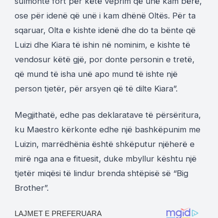
sulmonte fort për këtë veprim që unë kam bërë,
ose për idenë që unë i kam dhënë Oltës. Për ta
sqaruar, Olta e kishte idenë dhe do ta bënte që
Luizi dhe Kiara të ishin në nominim, e kishte të
vendosur këtë gjë, por donte personin e tretë,
që mund të isha unë apo mund të ishte një
person tjetër, për arsyen që të dilte Kiara”.
Megjithatë, edhe pas deklaratave të përsëritura,
ku Maestro kërkonte edhe një bashkëpunim me
Luizin, marrëdhënia është shkëputur njëherë e
mirë nga ana e fituesit, duke mbyllur kështu një
tjetër miqësi të lindur brenda shtëpisë së “Big
Brother”.