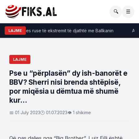
🔍
☰
jet e lëvizjes ruse të ekstremit të djathtë me Ballkanin
Avokat
LAJME
LAJME
Pse u “përplasën” dy ish-banorët e
BBV? Sherri nisi brenda shtëpisë,
por miqësia u dëmtua më shumë
kur…
📅 01 July 2023
🕐 01.07.2023
👁 1 shikime
Që pas daljes nga “Big Brother”, Luiz Ejlli është