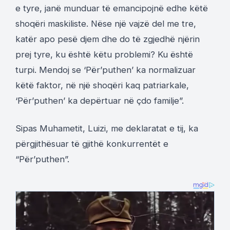
e tyre, janë munduar të emancipojnë edhe këtë
shoqëri maskiliste. Nëse një vajzë del me tre,
katër apo pesë djem dhe do të zgjedhë njërin
prej tyre, ku është këtu problemi? Ku është
turpi. Mendoj se ‘Për’puthen’ ka normalizuar
këtë faktor, në një shoqëri kaq patriarkale,
‘Për’puthen’ ka depërtuar në çdo familje”.
Sipas Muhametit, Luizi, me deklaratat e tij, ka
përgjithësuar të gjithë konkurrentët e
“Për’puthen”.