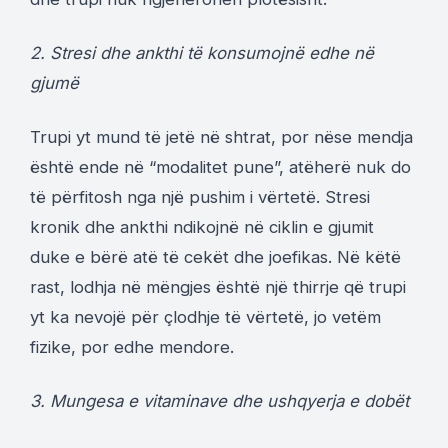
2. Stresi dhe ankthi të konsumojnë edhe në
gjumë
Trupi yt mund të jetë në shtrat, por nëse mendja
është ende në “modalitet pune”, atëherë nuk do
të përfitosh nga një pushim i vërtetë. Stresi
kronik dhe ankthi ndikojnë në ciklin e gjumit
duke e bërë atë të cekët dhe joefikas. Në këtë
rast, lodhja në mëngjes është një thirrje që trupi
yt ka nevojë për çlodhje të vërtetë, jo vetëm
fizike, por edhe mendore.
3. Mungesa e vitaminave dhe ushqyerja e dobët