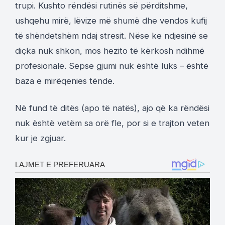
trupi. Kushto rëndësi rutinës së përditshme,
ushqehu mirë, lëvize më shumë dhe vendos kufij
të shëndetshëm ndaj stresit. Nëse ke ndjesinë se
diçka nuk shkon, mos hezito të kërkosh ndihmë
profesionale. Sepse gjumi nuk është luks – është
baza e mirëqenies tënde.
Në fund të ditës (apo të natës), ajo që ka rëndësi
nuk është vetëm sa orë fle, por si e trajton veten
kur je zgjuar.