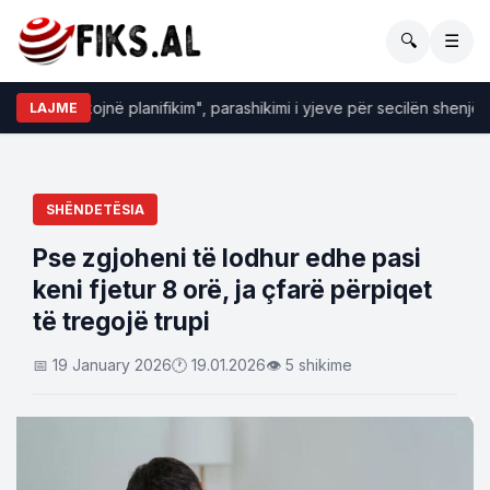
🔍
☰
nancat kërkojnë planifikim", parashikimi i yjeve për secilën shenjë H
LAJME
SHËNDETËSIA
Pse zgjoheni të lodhur edhe pasi
keni fjetur 8 orë, ja çfarë përpiqet
të tregojë trupi
📅 19 January 2026
🕐 19.01.2026
👁 5 shikime