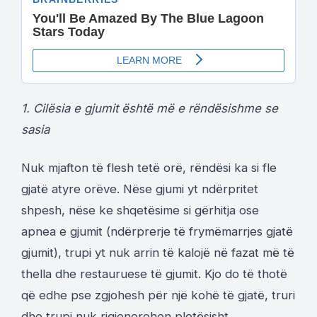
1. Cilësia e gjumit është më e rëndësishme se
sasia
Nuk mjafton të flesh tetë orë, rëndësi ka si fle
gjatë atyre orëve. Nëse gjumi yt ndërpritet
shpesh, nëse ke shqetësime si gërhitja ose
apnea e gjumit (ndërprerje të frymëmarrjes gjatë
gjumit), trupi yt nuk arrin të kalojë në fazat më të
thella dhe restauruese të gjumit. Kjo do të thotë
që edhe pse zgjohesh për një kohë të gjatë, truri
dhe trupi nuk rigjenerohen plotësisht.