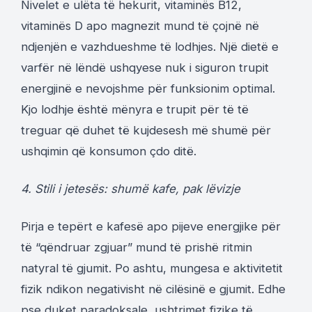
Nivelet e ulëta të hekurit, vitaminës B12,
vitaminës D apo magnezit mund të çojnë në
ndjenjën e vazhdueshme të lodhjes. Një dietë e
varfër në lëndë ushqyese nuk i siguron trupit
energjinë e nevojshme për funksionim optimal.
Kjo lodhje është mënyra e trupit për të të
treguar që duhet të kujdesesh më shumë për
ushqimin që konsumon çdo ditë.
4. Stili i jetesës: shumë kafe, pak lëvizje
Pirja e tepërt e kafesë apo pijeve energjike për
të “qëndruar zgjuar” mund të prishë ritmin
natyral të gjumit. Po ashtu, mungesa e aktivitetit
fizik ndikon negativisht në cilësinë e gjumit. Edhe
pse duket paradoksale, ushtrimet fizike të