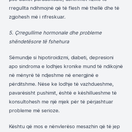
rregullta ndihmojnë që të flesh më thellë dhe të
zgjohesh më i rifreskuar.
5. Çrregullime hormonale dhe probleme
shëndetësore të fshehura
Sëmundje si hipotiroidizmi, diabeti, depresioni
apo sindroma e lodhjes kronike mund të ndikojnë
në mënyrë të ndjeshme në energjinë e
përditshme. Nëse ke lodhje të vazhdueshme,
pavarësisht pushimit, është e këshillueshme të
konsultohesh me një mjek për të përjashtuar
probleme më serioze.
Kështu që mos e nënvlerëso mesazhin që të jep