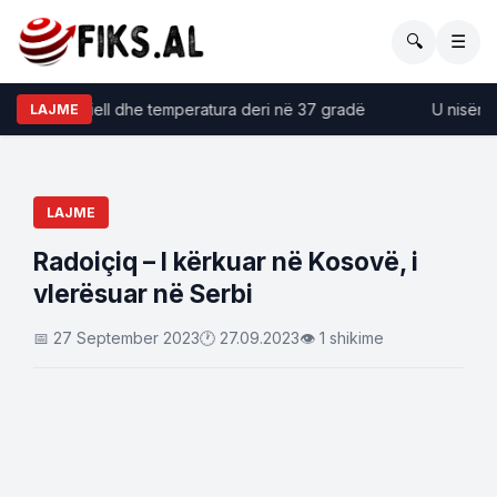
🔍
☰
mtja me diell dhe temperatura deri në 37 gradë
U nisën nga
LAJME
LAJME
Radoiçiq – I kërkuar në Kosovë, i
vlerësuar në Serbi
📅 27 September 2023
🕐 27.09.2023
👁 1 shikime