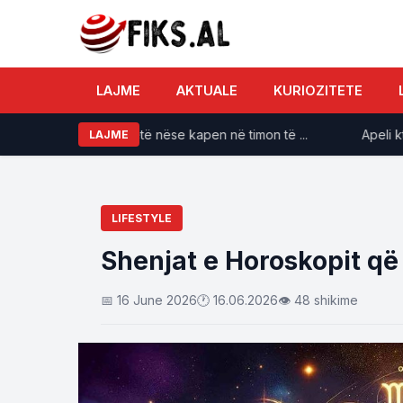
LAJME
AKTUALE
KURIOZITETE
iqet patenta përjetë nëse kapen në timon të ...
Apeli kthen 
LAJME
LIFESTYLE
Shenjat e Horoskopit që
📅 16 June 2026
🕐 16.06.2026
👁 48 shikime