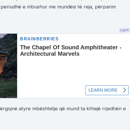
jë periudhë e mbushur me mundësi të reja, përparim
dërgojnë atyre mbështetje që mund ta kthejë rrjedhën e