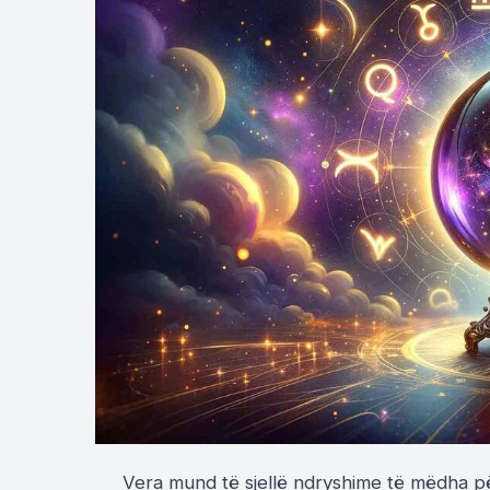
Vera mund të sjellë ndryshime të mëdha pë