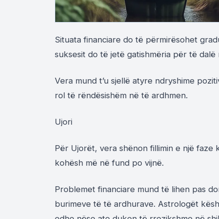
Situata financiare do të përmirësohet gradua
suksesit do të jetë gatishmëria për të dalë
Vera mund t’u sjellë atyre ndryshime pozitiv
rol të rëndësishëm në të ardhmen.
Ujori
Për Ujorët, vera shënon fillimin e një faze 
kohësh më në fund po vijnë.
Problemet financiare mund të lihen pas dor
burimeve të të ardhurave. Astrologët këshi
edhe nëse ato duken të rrezikshme në shi