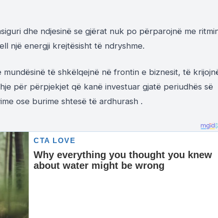
asiguri dhe ndjesinë se gjërat nuk po përparojnë me ritmi
ell një energji krejtësisht të ndryshme.
mundësinë të shkëlqejnë në frontin e biznesit, të krijojn
hje për përpjekjet që kanë investuar gjatë periudhës së
ime ose burime shtesë të ardhurash .