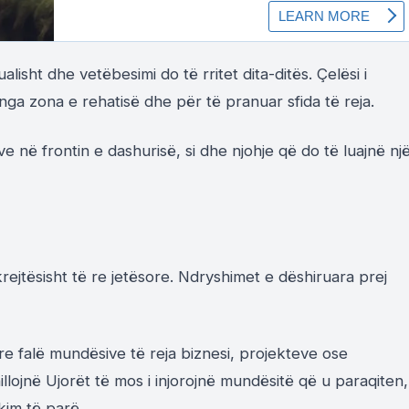
lisht dhe vetëbesimi do të rritet dita-ditës. Çelësi i
 nga zona e rehatisë dhe për të pranuar sfida të reja.
e në frontin e dashurisë, si dhe njohje që do të luajnë nj
krejtësisht të re jetësore. Ndryshimet e dëshiruara prej
e falë mundësive të reja biznesi, projekteve ose
llojnë Ujorët të mos i injorojnë mundësitë që u paraqiten,
kim të parë.