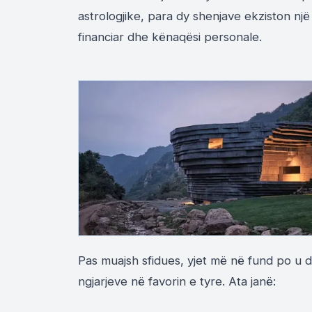
astrologjike, para dy shenjave ekziston n
financiar dhe kënaqësi personale.
Pas muajsh sfidues, yjet më në fund po u 
ngjarjeve në favorin e tyre. Ata janë: