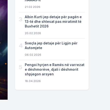
HAMAS-it
21.02.2026
Albin Kurti jep detaje për pagën e
3
13-të dhe shtesat pas miratimit të
Buxhetit 2026
20.02.2026
Sveçla jep detaje për Ligjin për
4
Automjete
06.02.2026
Pengoi hyrjen e Ramës në varrezat
5
e dëshmorëve, djali i dëshmorit
shpjegon arsyen
18.04.2026