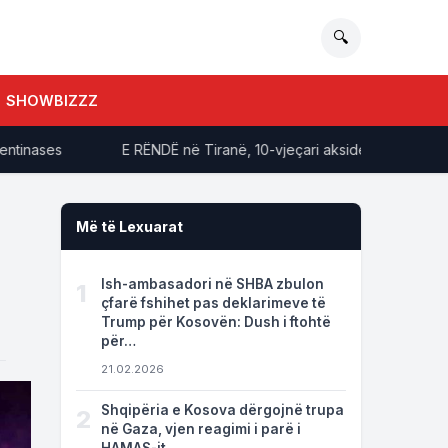
🔍
SHOWBIZZZ
nases
E RËNDË në Tiranë, 10-vjeçari aksidentohet dy herë, 
Më të Lexuarat
Ish-ambasadori në SHBA zbulon
1
çfarë fshihet pas deklarimeve të
Trump për Kosovën: Dush i ftohtë
për…
21.02.2026
Shqipëria e Kosova dërgojnë trupa
2
në Gaza, vjen reagimi i parë i