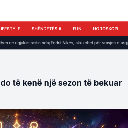
LIFESTYLE
SHËNDETËSIA
FUN
HOROSKOPI
në rigjykim rastin ndaj Endrit Nikës, akuzohet për vrasjen e argjenti
 do të kenë një sezon të bekuar