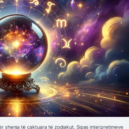
r shenja të caktuara të zodiakut. Sipas interpretimeve