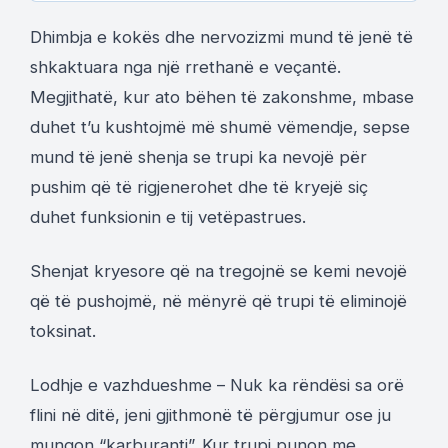
Dhimbja e kokës dhe nervozizmi mund të jenë të
shkaktuara nga një rrethanë e veçantë.
Megjithatë, kur ato bëhen të zakonshme, mbase
duhet t’u kushtojmë më shumë vëmendje, sepse
mund të jenë shenja se trupi ka nevojë për
pushim që të rigjenerohet dhe të kryejë siç
duhet funksionin e tij vetëpastrues.
Shenjat kryesore që na tregojnë se kemi nevojë
që të pushojmë, në mënyrë që trupi të eliminojë
toksinat.
Lodhje e vazhdueshme – Nuk ka rëndësi sa orë
flini në ditë, jeni gjithmonë të përgjumur ose ju
mungon “karburanti”. Kur trupi punon me