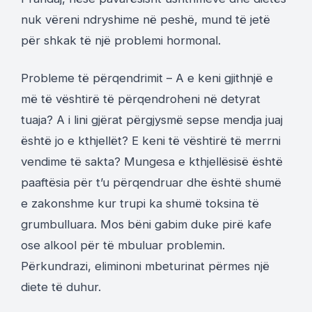
nuk vëreni ndryshime në peshë, mund të jetë
për shkak të një problemi hormonal.
Probleme të përqendrimit – A e keni gjithnjë e
më të vështirë të përqendroheni në detyrat
tuaja? A i lini gjërat përgjysmë sepse mendja juaj
është jo e kthjellët? E keni të vështirë të merrni
vendime të sakta? Mungesa e kthjellësisë është
paaftësia për t’u përqendruar dhe është shumë
e zakonshme kur trupi ka shumë toksina të
grumbulluara. Mos bëni gabim duke pirë kafe
ose alkool për të mbuluar problemin.
Përkundrazi, eliminoni mbeturinat përmes një
diete të duhur.