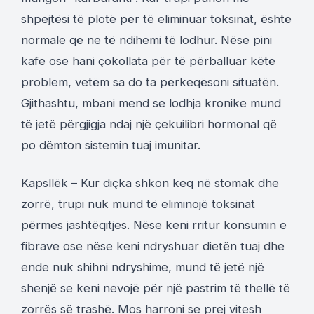
shpejtësi të plotë për të eliminuar toksinat, është
normale që ne të ndihemi të lodhur. Nëse pini
kafe ose hani çokollata për të përballuar këtë
problem, vetëm sa do ta përkeqësoni situatën.
Gjithashtu, mbani mend se lodhja kronike mund
të jetë përgjigja ndaj një çekuilibri hormonal që
po dëmton sistemin tuaj imunitar.
Kapsllëk – Kur diçka shkon keq në stomak dhe
zorrë, trupi nuk mund të eliminojë toksinat
përmes jashtëqitjes. Nëse keni rritur konsumin e
fibrave ose nëse keni ndryshuar dietën tuaj dhe
ende nuk shihni ndryshime, mund të jetë një
shenjë se keni nevojë për një pastrim të thellë të
zorrës së trashë. Mos harroni se prej vitesh