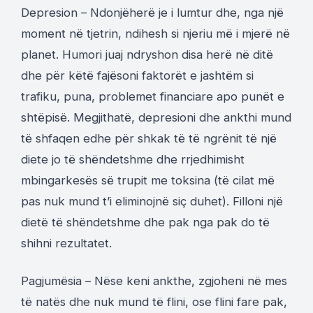
Depresion – Ndonjëherë je i lumtur dhe, nga një
moment në tjetrin, ndihesh si njeriu më i mjerë në
planet. Humori juaj ndryshon disa herë në ditë
dhe për këtë fajësoni faktorët e jashtëm si
trafiku, puna, problemet financiare apo punët e
shtëpisë. Megjithatë, depresioni dhe ankthi mund
të shfaqen edhe për shkak të të ngrënit të një
diete jo të shëndetshme dhe rrjedhimisht
mbingarkesës së trupit me toksina (të cilat më
pas nuk mund t’i eliminojnë siç duhet). Filloni një
dietë të shëndetshme dhe pak nga pak do të
shihni rezultatet.
Pagjumësia – Nëse keni ankthe, zgjoheni në mes
të natës dhe nuk mund të flini, ose flini fare pak,