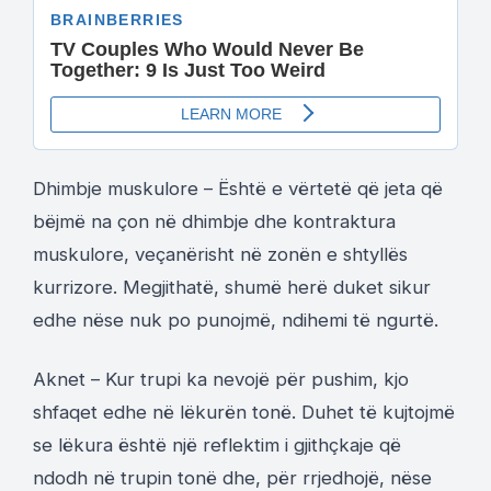
Dhimbje muskulore – Është e vërtetë që jeta që
bëjmë na çon në dhimbje dhe kontraktura
muskulore, veçanërisht në zonën e shtyllës
kurrizore. Megjithatë, shumë herë duket sikur
edhe nëse nuk po punojmë, ndihemi të ngurtë.
Aknet – Kur trupi ka nevojë për pushim, kjo
shfaqet edhe në lëkurën tonë. Duhet të kujtojmë
se lëkura është një reflektim i gjithçkaje që
ndodh në trupin tonë dhe, për rrjedhojë, nëse