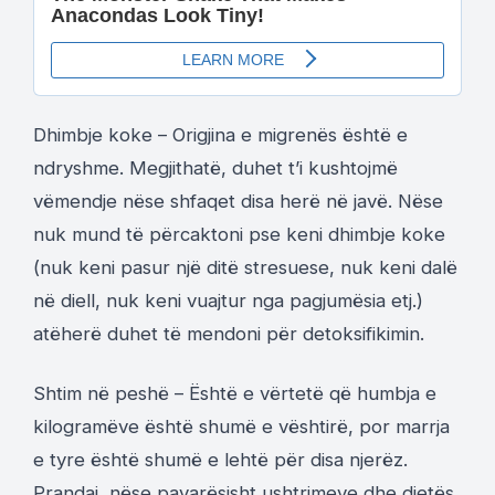
Dhimbje koke – Origjina e migrenës është e
ndryshme. Megjithatë, duhet t’i kushtojmë
vëmendje nëse shfaqet disa herë në javë. Nëse
nuk mund të përcaktoni pse keni dhimbje koke
(nuk keni pasur një ditë stresuese, nuk keni dalë
në diell, nuk keni vuajtur nga pagjumësia etj.)
atëherë duhet të mendoni për detoksifikimin.
Shtim në peshë – Është e vërtetë që humbja e
kilogramëve është shumë e vështirë, por marrja
e tyre është shumë e lehtë për disa njerëz.
Prandaj, nëse pavarësisht ushtrimeve dhe dietës