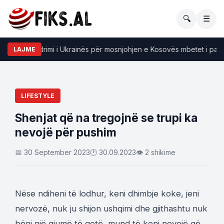
🔍
☰
sky: Qëndrimi i Ukrainës për mosnjohjen e Kosovës mbetet i pandr
LAJME
LIFESTYLE
Shenjat që na tregojnë se trupi ka
nevojë për pushim
📅 30 September 2023
🕐 30.09.2023
👁 2 shikime
Nëse ndiheni të lodhur, keni dhimbje koke, jeni
nervozë, nuk ju shijon ushqimi dhe gjithashtu nuk
bëni një gjumë të qetë, mund të keni nevojë që