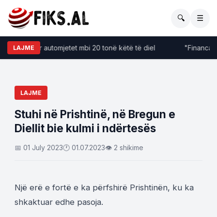
🔍
☰
fizime për automjetet mbi 20 tonë këtë të diel
"Financat kër
LAJME
LAJME
Stuhi në Prishtinë, në Bregun e
Diellit bie kulmi i ndërtesës
📅 01 July 2023
🕐 01.07.2023
👁 2 shikime
Një erë e fortë e ka përfshirë Prishtinën, ku ka
shkaktuar edhe pasoja.