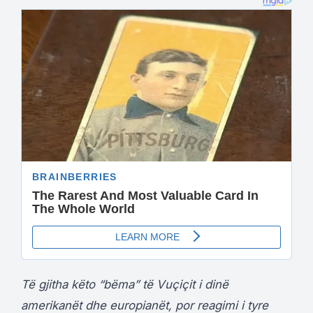
Të gjitha këto “bëma” të Vuçiçit i dinë
amerikanët dhe europianët, por reagimi i tyre