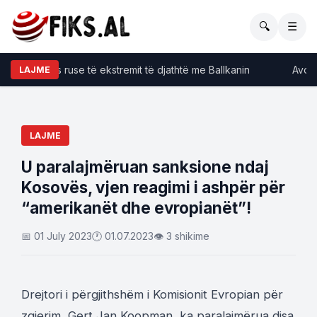
🔍
☰
et e lëvizjes ruse të ekstremit të djathtë me Ballkanin
Avokati
LAJME
LAJME
U paralajmëruan sanksione ndaj
Kosovës, vjen reagimi i ashpër për
“amerikanët dhe evropianët”!
📅 01 July 2023
🕐 01.07.2023
👁 3 shikime
Drejtori i përgjithshëm i Komisionit Evropian për
zgjerim, Gert Jan Koopman, ka paralajmërua disa