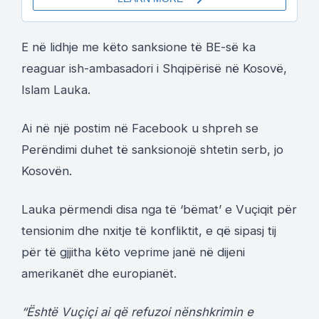
E në lidhje me këto sanksione të BE-së ka
reaguar ish-ambasadori i Shqipërisë në Kosovë,
Islam Lauka.
Ai në një postim në Facebook u shpreh se
Perëndimi duhet të sanksionojë shtetin serb, jo
Kosovën.
Lauka përmendi disa nga të ‘bëmat’ e Vuçiqit për
tensionim dhe nxitje të konfliktit, e që sipasj tij
për të gjjitha këto veprime janë në dijeni
amerikanët dhe europianët.
“Është Vuçiçi ai që refuzoi nënshkrimin e