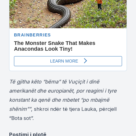
Të gjitha këto “bëma” të Vuçiçit i dinë
amerikanët dhe europianët, por reagimi i tyre
konstant ka qenë dhe mbetet “po mbajmë
shënim””
, shkroi ndër të tjera Lauka, përcjell
“Bota sot”.
Postimi i plotë