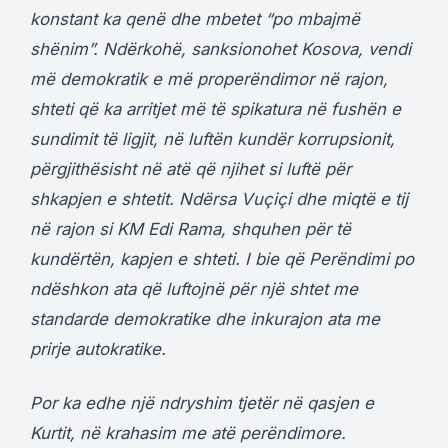
konstant ka qenë dhe mbetet “po mbajmë
shënim”. Ndërkohë, sanksionohet Kosova, vendi
më demokratik e më properëndimor në rajon,
shteti që ka arritjet më të spikatura në fushën e
sundimit të ligjit, në luftën kundër korrupsionit,
përgjithësisht në atë që njihet si luftë për
shkapjen e shtetit. Ndërsa Vuçiçi dhe miqtë e tij
në rajon si KM Edi Rama, shquhen për të
kundërtën, kapjen e shteti. I bie që Perëndimi po
ndëshkon ata që luftojnë për një shtet me
standarde demokratike dhe inkurajon ata me
prirje autokratike.
Por ka edhe një ndryshim tjetër në qasjen e
Kurtit, në krahasim me atë perëndimore.