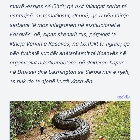
marrëveshjes së Ohrit; që nxit falangat serbe të
ushtrojnë, sistematikisht, dhunë; që u bën thirrje
serbëve të mos integrohen në institucionet e
Kosovës; që, sipas skenarit rus, përpiqet ta
kthejë Veriun e Kosovës, në konflikt të ngrirë; që
bën fushatë kundër anëtarësimit të Kosovës në
organizatat ndërkombëtare; që deklaron hapur
në Bruksel dhe Uashington se Serbia nuk e njeh,
as nuk do ta njohë kurrë Kosovën.