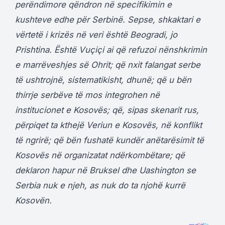
perëndimore qëndron në specifikimin e
kushteve edhe për Serbinë. Sepse, shkaktari e
vërtetë i krizës në veri është Beogradi, jo
Prishtina. Është Vuçiçi ai që refuzoi nënshkrimin
e marrëveshjes së Ohrit; që nxit falangat serbe
të ushtrojnë, sistematikisht, dhunë; që u bën
thirrje serbëve të mos integrohen në
institucionet e Kosovës; që, sipas skenarit rus,
përpiqet ta kthejë Veriun e Kosovës, në konflikt
të ngrirë; që bën fushatë kundër anëtarësimit të
Kosovës në organizatat ndërkombëtare; që
deklaron hapur në Bruksel dhe Uashington se
Serbia nuk e njeh, as nuk do ta njohë kurrë
Kosovën.