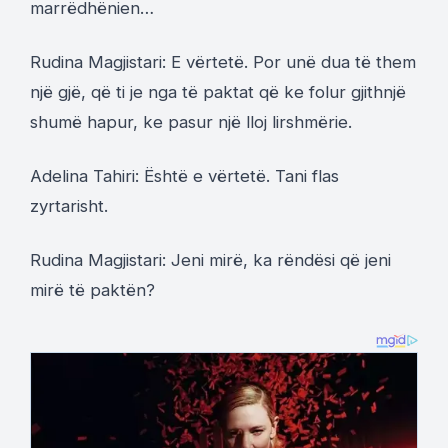
marrëdhënien…
Rudina Magjistari: E vërtetë. Por unë dua të them
një gjë, që ti je nga të paktat që ke folur gjithnjë
shumë hapur, ke pasur një lloj lirshmërie.
Adelina Tahiri: Është e vërtetë. Tani flas
zyrtarisht.
Rudina Magjistari: Jeni mirë, ka rëndësi që jeni
mirë të paktën?