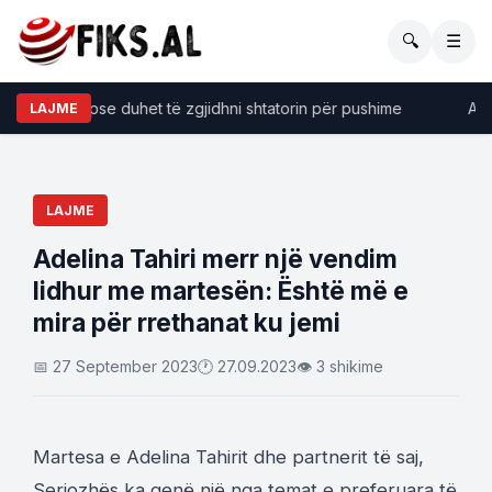
🔍
☰
e të forta pse duhet të zgjidhni shtatorin për pushime
​Anali
LAJME
LAJME
Adelina Tahiri merr një vendim
lidhur me martesën: Është më e
mira për rrethanat ku jemi
📅 27 September 2023
🕐 27.09.2023
👁 3 shikime
Martesa e Adelina Tahirit dhe partnerit të saj,
Seriozhës ka qenë një nga temat e preferuara të