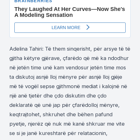
Adelina Tahiri: Të them sinqerisht, për arsye të të
gjitha këtyre gjërave, çfarëdo që më ka ndodhur
në jetën time unë kam vendosur jetën time mos
ta diskutoj asnjë lloj mënyre për asnjë lloj gjëje
më të vogël sepse gjithmonë mediat i kalojnë në
një anë tjetër dhe çdo diskutim dhe çdo
deklaratë që unë jap për çfarëdolloj mënyre,
keqtrajtohet, shkruhet dhe bëhen pafund
pyetje, njerëz që nuk më kanë shkruar me vite
se si je janë kureshtarë për relatacionin,