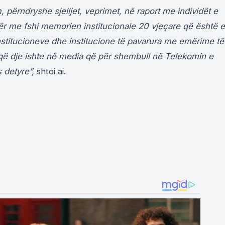
 përndryshe sjelljet, veprimet, në raport me individët e
ër me fshi memorien institucionale 20 vjeçare që është e
nstitucioneve dhe institucione të pavarura me emërime të
ë që dje ishte në media që për shembull në Telekomin e
 detyre”,
shtoi ai.