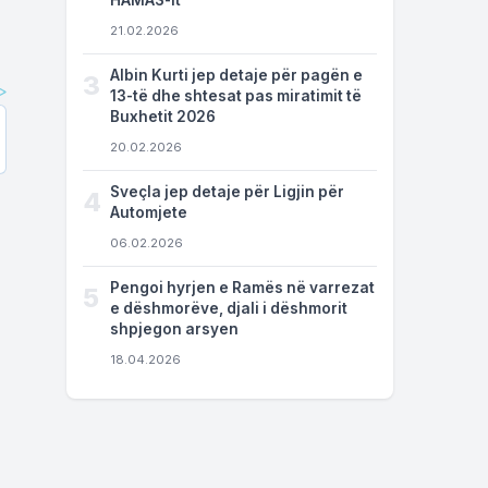
HAMAS-it
21.02.2026
Albin Kurti jep detaje për pagën e
3
13-të dhe shtesat pas miratimit të
Buxhetit 2026
20.02.2026
Sveçla jep detaje për Ligjin për
4
Automjete
06.02.2026
Pengoi hyrjen e Ramës në varrezat
5
e dëshmorëve, djali i dëshmorit
shpjegon arsyen
18.04.2026