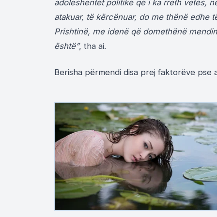
adoleshentët politikë që i ka rreth vetës,
atakuar, të kërcënuar, do me thënë edhe t
Prishtinë, me idenë që domethënë mendimi
është”
, tha ai.
Berisha përmendi disa prej faktorëve pse ai 