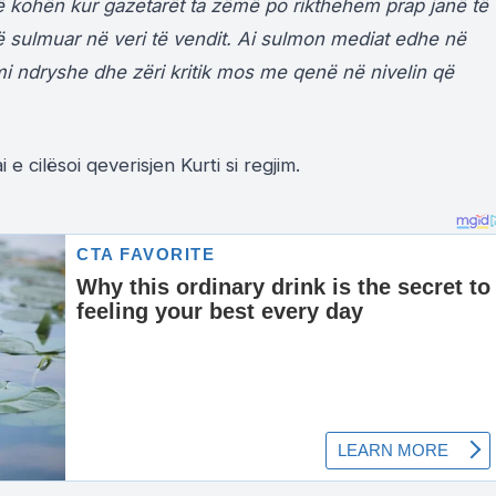
 në kohën kur gazetarët ta zëmë po rikthehem prap janë të
ë sulmuar në veri të vendit. Ai sulmon mediat edhe në
 ndryshe dhe zëri kritik mos me qenë në nivelin që
e cilësoi qeverisjen Kurti si regjim.