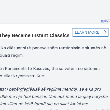
ka cilësuar si të panevojshëm tensionimin e situatës në
quajti regjim.
eti i Parlamentit të Kosovës, tha se vetëm në sistemet
 sillet kryeministri Kurti.
tat i papërgjegjësisë së regjimit mendoj, se e ka pru
hudhë me një fuqi benzini. Unë nuk mund ta quaj ndryshe
imi sillen në këtë formë siç po sillet Albini me