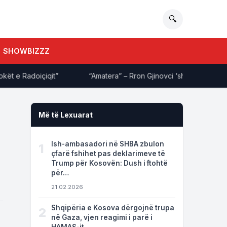
🔍
SHOWBIZZZ
e Radoiçiqit”
“Amatera” – Rron Gjinovci ‘shpërthen’ ndaj opoz
Më të Lexuarat
Ish-ambasadori në SHBA zbulon
1
çfarë fshihet pas deklarimeve të
Trump për Kosovën: Dush i ftohtë
për…
21.02.2026
Shqipëria e Kosova dërgojnë trupa
2
në Gaza, vjen reagimi i parë i