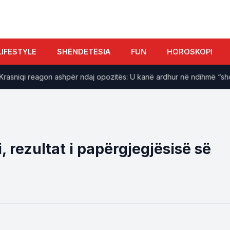
LIFESTYLE
SHËNDETËSIA
FUN
HOROSKOPI
niqi reagon ashpër ndaj opozitës: U kanë ardhur në ndihmë “shokët 
, rezultat i papërgjegjësisë së