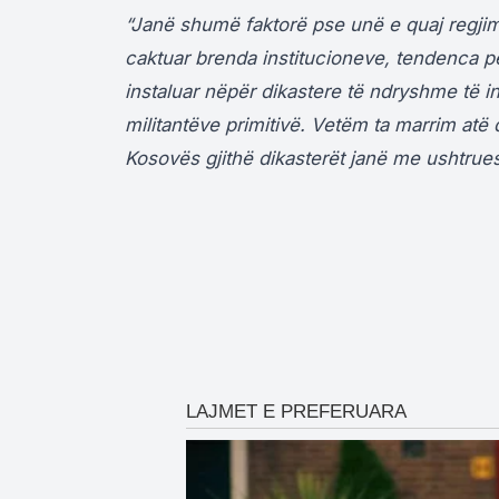
“Janë shumë faktorë pse unë e quaj regjim,
caktuar brenda institucioneve, tendenca p
instaluar nëpër dikastere të ndryshme të i
militantëve primitivë. Vetëm ta marrim at
Kosovës gjithë dikasterët janë me ushtrues