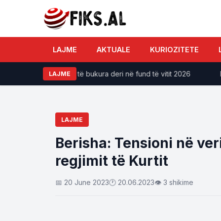
LAJME
AKTUALE
KURIOZITETE
të përjetojnë ditë të bukura deri në fund të vitit 2026
​Kras
LAJME
LAJME
Berisha: Tensioni në veri
regjimit të Kurtit
📅 20 June 2023
🕐 20.06.2023
👁 3 shikime