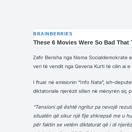
Zafir Berisha nga Nisma Socialdemokrate e 
veri të vendit nga Qeveria Kurti të cilin ai e 
I ftuar në emisionin “Info Nata”, ish–deput
diktatoriale njerëzit sillen në mënyrën siç po
“Tensioni që është ngritur pa nevojë rezula
situatën që sikur një fije shkrepsë me u 
për faktin se vetëm diktaturat që i di njerëz