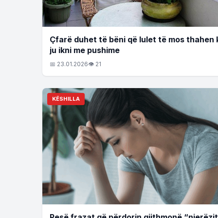
Çfarë duhet të bëni që lulet të mos thahen 
ju ikni me pushime
📅 23.01.2026
👁 21
KËSHILLA
Pesë frazat që përdorin gjithmonë “njerëzit