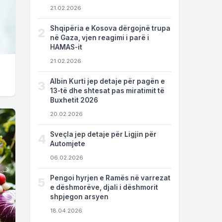
21.02.2026
Shqipëria e Kosova dërgojnë trupa
2
në Gaza, vjen reagimi i parë i
HAMAS-it
21.02.2026
Albin Kurti jep detaje për pagën e
3
13-të dhe shtesat pas miratimit të
Buxhetit 2026
20.02.2026
Sveçla jep detaje për Ligjin për
4
Automjete
06.02.2026
Pengoi hyrjen e Ramës në varrezat
5
e dëshmorëve, djali i dëshmorit
shpjegon arsyen
18.04.2026