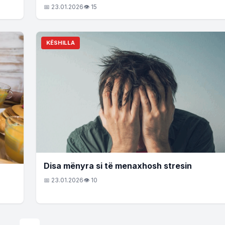
📅 23.01.2026
👁 15
KËSHILLA
Disa mënyra si të menaxhosh stresin
📅 23.01.2026
👁 10