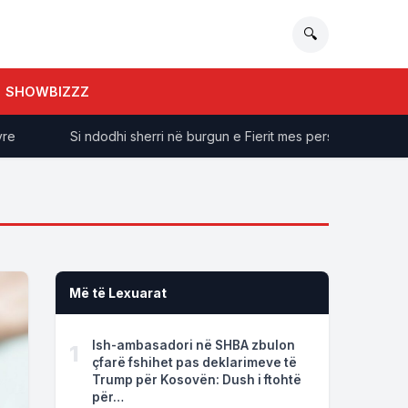
🔍
SHOWBIZZZ
Si ndodhi sherri në burgun e Fierit mes personazheve të krimit
Më të Lexuarat
Ish-ambasadori në SHBA zbulon
1
çfarë fshihet pas deklarimeve të
Trump për Kosovën: Dush i ftohtë
për…