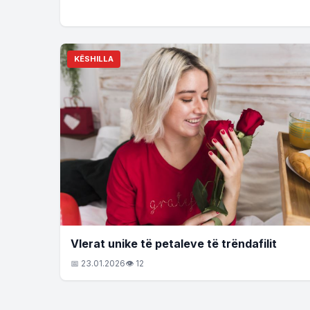
KËSHILLA
Vlerat unike të petaleve të trëndafilit
📅 23.01.2026
👁 12