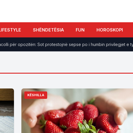
LIFESTYLE
SHËNDETËSIA
FUN
HOROSKOPI
li për opozitën: Sot protestojnë sepse po i humbin privilegjet e tyre
KËSHILLA