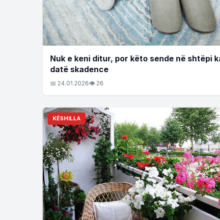
Nuk e keni ditur, por këto sende në shtëpi 
datë skadence
📅 24.01.2026
👁 26
KËSHILLA