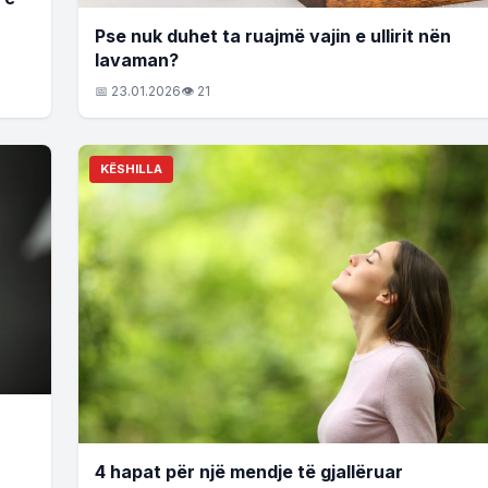
Pse nuk duhet ta ruajmë vajin e ullirit nën
lavaman?
📅 23.01.2026
👁 21
KËSHILLA
4 hapat për një mendje të gjallëruar