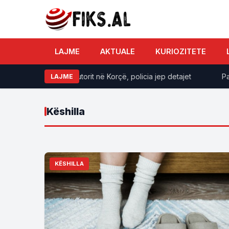
LAJME
AKTUALE
KURIOZITETE
! Zbulohet emri i autorit në Korçë, policia jep detajet
Pacol
LAJME
Këshilla
KËSHILLA