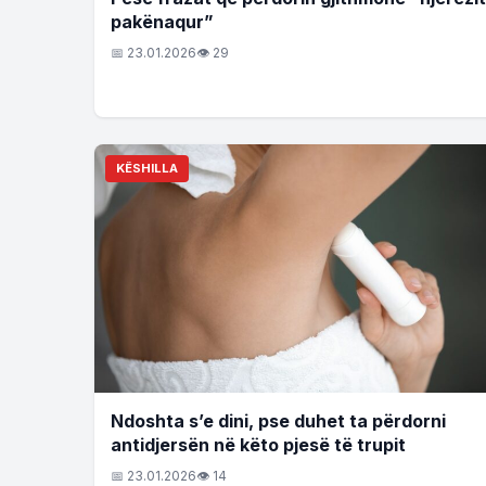
pakënaqur”
📅 23.01.2026
👁 29
KËSHILLA
Ndoshta s’e dini, pse duhet ta përdorni
antidjersën në këto pjesë të trupit
📅 23.01.2026
👁 14