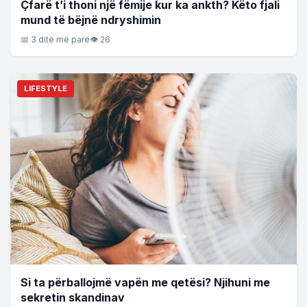
Çfarë t’i thoni një fëmije kur ka ankth? Këto fjali
mund të bëjnë ndryshimin
📅 3 ditë më parë
👁 26
LIFESTYLE
Si ta përballojmë vapën me qetësi? Njihuni me
sekretin skandinav