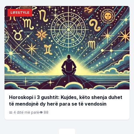
LIFESTYLE
Horoskopi i 3 gushtit: Kujdes, këto shenja duhet
të mendojnë dy herë para se të vendosin
📅 4 ditë më parë
👁 88
Posts