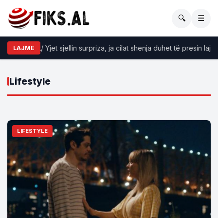
🔍
☰
roskopi sot/ Yjet sjellin surpriza, ja cilat shenja duhet të presin lajme
LAJME
Lifestyle
LIFESTYLE