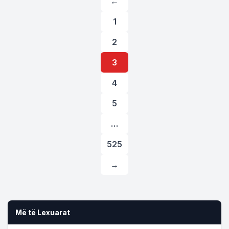
←
pagination
1
2
3
4
5
…
525
→
Më të Lexuarat