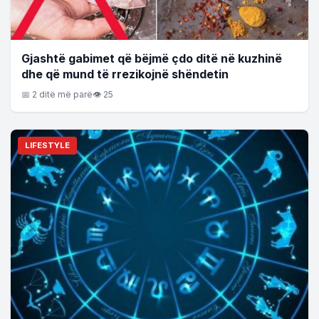
Gjashtë gabimet që bëjmë çdo ditë në kuzhinë
dhe që mund të rrezikojnë shëndetin
📅 2 ditë më parë
👁 25
LIFESTYLE