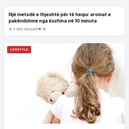
LIFESTYLE
Një metodë e thjeshtë për të hequr aromat e
pakëndshme nga kuzhina në 10 minuta
📅 3 ditë më parë
👁 18
LIFESTYLE