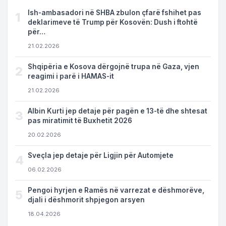
Ish-ambasadori në SHBA zbulon çfarë fshihet pas
1
deklarimeve të Trump për Kosovën: Dush i ftohtë
për…
21.02.2026
Shqipëria e Kosova dërgojnë trupa në Gaza, vjen
2
reagimi i parë i HAMAS-it
21.02.2026
Albin Kurti jep detaje për pagën e 13-të dhe shtesat
3
pas miratimit të Buxhetit 2026
20.02.2026
Sveçla jep detaje për Ligjin për Automjete
4
06.02.2026
Pengoi hyrjen e Ramës në varrezat e dëshmorëve,
5
djali i dëshmorit shpjegon arsyen
18.04.2026