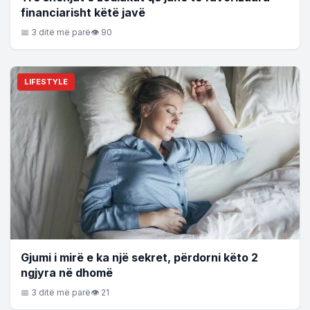
financiarisht këtë javë
📅 3 ditë më parë
👁 90
LIFESTYLE
Gjumi i mirë e ka një sekret, përdorni këto 2
ngjyra në dhomë
📅 3 ditë më parë
👁 21