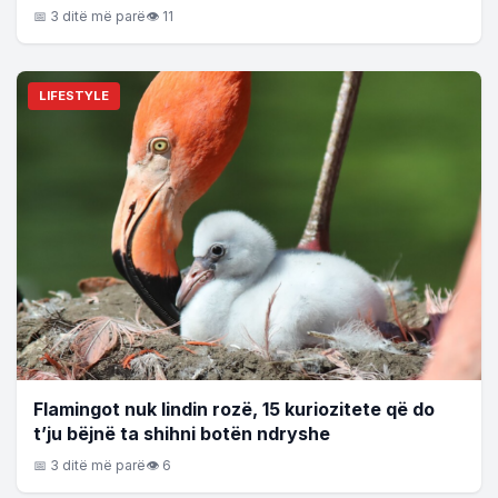
📅 3 ditë më parë
👁 11
LIFESTYLE
Flamingot nuk lindin rozë, 15 kuriozitete që do
t’ju bëjnë ta shihni botën ndryshe
📅 3 ditë më parë
👁 6