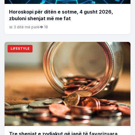
Horoskopi për ditën e sotme, 4 gusht 2026,
zbuloni shenjat më me fat
📅 3 ditë më parë
👁 18
LIFESTYLE
Tre shenjat e zodiakut që janë të favorizuara