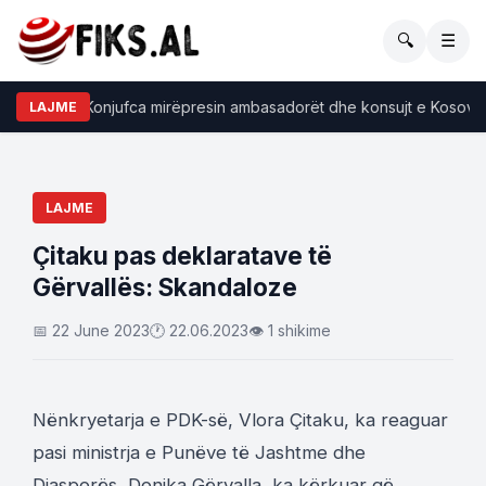
🔍
☰
iu Kurti e Konjufca mirëpresin ambasadorët dhe konsujt e Kosovës
LAJME
LAJME
Çitaku pas deklaratave të
Gërvallës: Skandaloze
📅 22 June 2023
🕐 22.06.2023
👁 1 shikime
Nënkryetarja e PDK-së, Vlora Çitaku, ka reaguar
pasi ministrja e Punëve të Jashtme dhe
Diasporës, Donika Gërvalla, ka kërkuar që