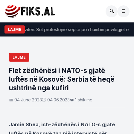
🔍
☰
i për opozitën: Sot protestojnë sepse po i humbin privilegjet e tyre
LAJME
LAJME
Flet zëdhënësi i NATO-s gjatë
luftës në Kosovë: Serbia të heqë
ushtrinë nga kufiri
📅 04 June 2023
🕐 04.06.2023
👁 1 shikime
Jamie Shea, ish-zëdhënës i NATO-s gjatë
luftës në Kosovë tha një intervistë për