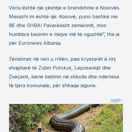
Veriu është një çështje e brendshme e Kosovës.
Mesazhi im është që: Kosovë, puno bashkë me
BE dhe SHBA! Pavarësisht zemërimit, mos
humbisni besimin e miqve më të ngushtë”, tha ai
për Euronews Albania.
Tensionet në veri u rritën, pasi kryetarët e rinj
shqiptarë të Zubin Potokut, Leposaviqit dhe
Zveçanit, bënë betimin në shkolla dhe ndërtesa
të tjera komunale, për shkaqe sigurie.