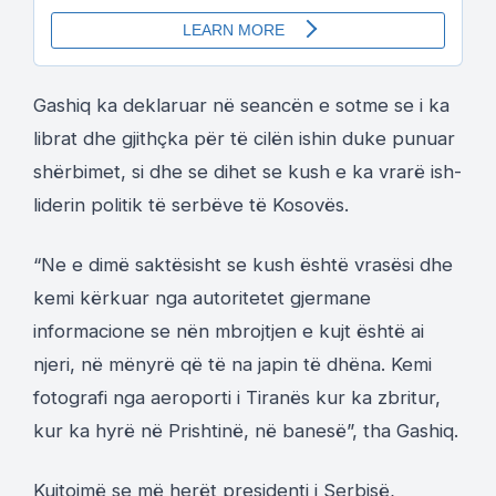
Gashiq ka deklaruar në seancën e sotme se i ka
librat dhe gjithçka për të cilën ishin duke punuar
shërbimet, si dhe se dihet se kush e ka vrarë ish-
liderin politik të serbëve të Kosovës.
“Ne e dimë saktësisht se kush është vrasësi dhe
kemi kërkuar nga autoritetet gjermane
informacione se nën mbrojtjen e kujt është ai
njeri, në mënyrë që të na japin të dhëna. Kemi
fotografi nga aeroporti i Tiranës kur ka zbritur,
kur ka hyrë në Prishtinë, në banesë”, tha Gashiq.
Kujtojmë se më herët presidenti i Serbisë,