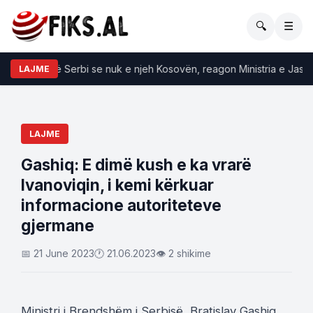
🔍
☰
sky tha në Serbi se nuk e njeh Kosovën, reagon Ministria e Jashtme
LAJME
LAJME
Gashiq: E dimë kush e ka vrarë
Ivanoviqin, i kemi kërkuar
informacione autoriteteve
gjermane
📅 21 June 2023
🕐 21.06.2023
👁 2 shikime
Ministri i Brendshëm i Serbisë, Bratislav Gashiq