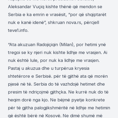
Aleksandar Vuçiq kishte thënë që mendon se
Serbia e ka emrin e vrasësit, “por që shqiptarët
nuk e kanë idenë”, shkruan nova.rs, përcjell
teve1.info.
“Ata akuzuan Radojiçiqin (Milan), por hetimi ynë
tregoi se ky njeri nuk kishte lidhje me vrasjen. Ai
nuk është lule, por nuk ka lidhje me vrasjen.
Pastaj u akuzua dhe u turpërua kryesia
shtetërore e Serbisë. për të gjithë ata që morën
pjesë në të. Serbia do të vazhdojë hetimet dhe
presim të ndriçojmë gjithçka. Ne kurrë nuk do të
heqim dorë nga kjo. Ne bëjmë pyetje konkrete
për të gjitha palogjikshmëritë në lidhje me hetimin
që është bërë në Kosovë. Ne dimë shumë më