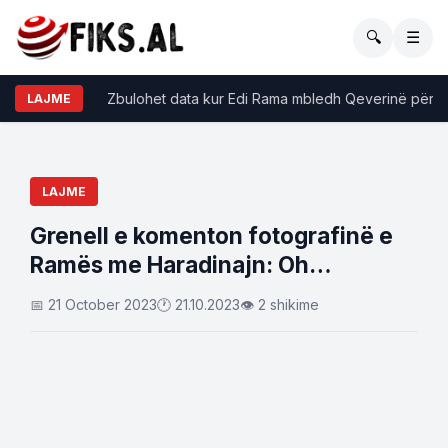
🔍
☰
Zbulohet data kur Edi Rama mbledh Qeverinë për retrea
LAJME
LAJME
Grenell e komenton fotografinë e
Ramës me Haradinajn: Oh…
📅 21 October 2023
🕐 21.10.2023
👁 2 shikime