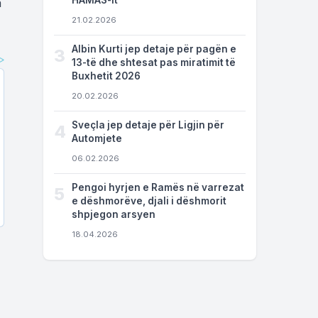
HAMAS-it
a
21.02.2026
Albin Kurti jep detaje për pagën e
3
13-të dhe shtesat pas miratimit të
Buxhetit 2026
20.02.2026
Sveçla jep detaje për Ligjin për
4
Automjete
06.02.2026
Pengoi hyrjen e Ramës në varrezat
5
e dëshmorëve, djali i dëshmorit
shpjegon arsyen
18.04.2026