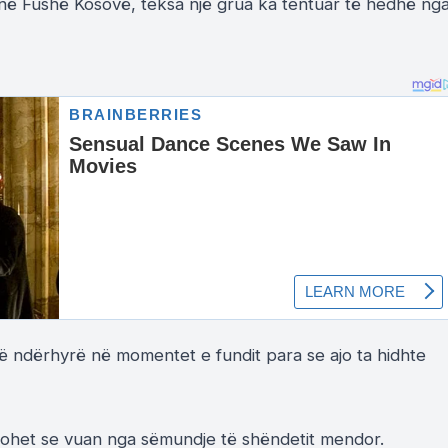
 në Fushë Kosovë, teksa një grua ka tentuar të hedhë ng
ë ndërhyrë në momentet e fundit para se ajo ta hidhte
shohet se vuan nga sëmundje të shëndetit mendor.