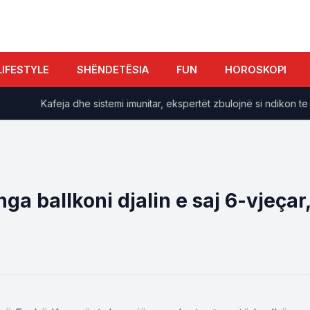
LIFESTYLE
SHËNDETËSIA
FUN
HOROSKOPI
Kafeja dhe sistemi imunitar, ekspertët zbulojnë si ndikon te sëm
ga ballkoni djalin e saj 6-vjeçar