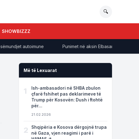
🔍
SHOWBIZZZ
undjet autoimune
Punimet në aksin Elbasan-Qafë Thanë, Rama:
Më të Lexuarat
,
Ish-ambasadori në SHBA zbulon
1
çfarë fshihet pas deklarimeve të
Trump për Kosovën: Dush i ftohtë
për…
21.02.2026
Shqipëria e Kosova dërgojnë trupa
2
në Gaza, vjen reagimi i parë i