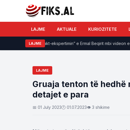
LAJME
AKTUALE
KURIOZITETE
lirinë Ilir Meta me “akt-ekspertimin” e Ermal Beqirit mbi videon e
LAJME
LAJME
Gruaja tenton të hedhë n
detajet e para
📅 01 July 2023
🕐 01.07.2023
👁 3 shikime