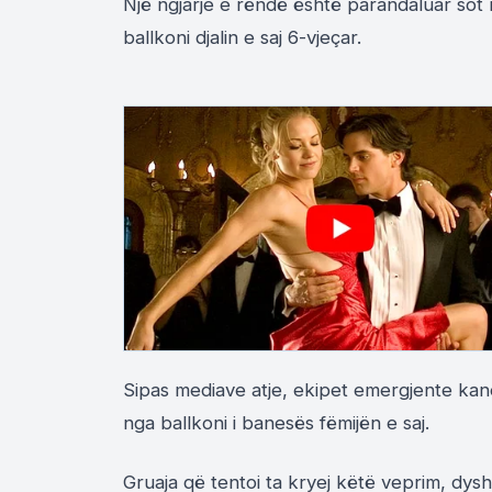
Një ngjarje e rëndë është parandaluar sot
ballkoni djalin e saj 6-vjeçar.
Sipas mediave atje, ekipet emergjente kan
nga ballkoni i banesës fëmijën e saj.
Gruaja që tentoi ta kryej këtë veprim, dy