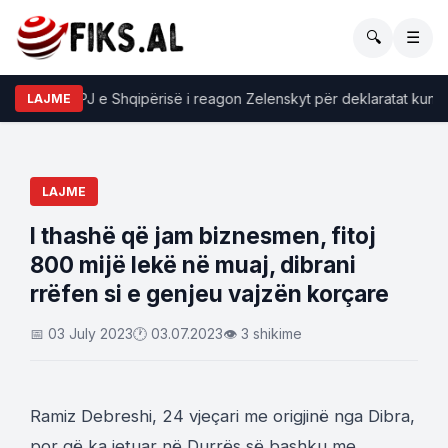
🔍
☰
MPJ e Shqipërisë i reagon Zelenskyt për deklaratat kundë
LAJME
LAJME
I thashë që jam biznesmen, fitoj
800 mijë lekë në muaj, dibrani
rrëfen si e genjeu vajzën korçare
📅 03 July 2023
🕐 03.07.2023
👁 3 shikime
Ramiz Debreshi, 24 vjeçari me origjinë nga Dibra,
por që ka jetuar në Durrës së bashku me