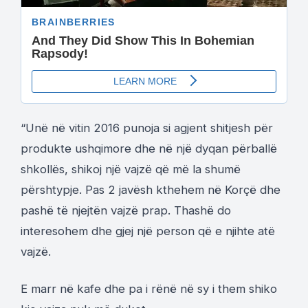
“Unë në vitin 2016 punoja si agjent shitjesh për
produkte ushqimore dhe në një dyqan përballë
shkollës, shikoj një vajzë që më la shumë
përshtypje. Pas 2 javësh kthehem në Korçë dhe
pashë të njejtën vajzë prap. Thashë do
interesohem dhe gjej një person që e njihte atë
vajzë.
E marr në kafe dhe pa i rënë në sy i them shiko