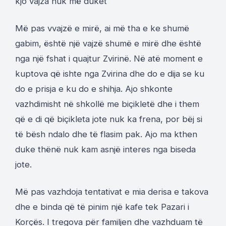
kjo vajza nuk më duket
Më pas vvajzë e mirë, ai më tha e ke shumë
gabim, është një vajzë shumë e mirë dhe është
nga një fshat i quajtur Zvirinë. Në atë moment e
kuptova që ishte nga Zvirina dhe do e dija se ku
do e prisja e ku do e shihja. Ajo shkonte
vazhdimisht në shkollë me biçikletë dhe i them
që e di që biçikleta jote nuk ka frena, por bëj si
të bësh ndalo dhe të flasim pak. Ajo ma kthen
duke thënë nuk kam asnjë interes nga biseda
jote.
Më pas vazhdoja tentativat e mia derisa e takova
dhe e binda që të pinim një kafe tek Pazari i
Korçës. I tregova për familjen dhe vazhduam të