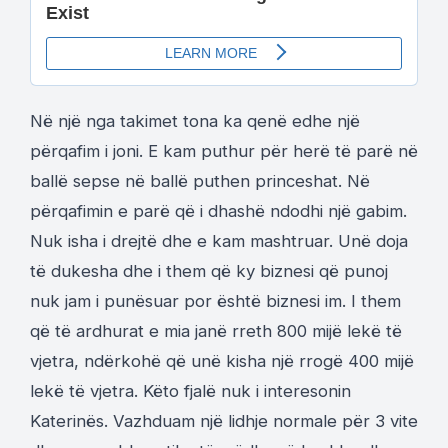
Në një nga takimet tona ka qenë edhe një
përqafim i joni. E kam puthur për herë të parë në
ballë sepse në ballë puthen princeshat. Në
përqafimin e parë që i dhashë ndodhi një gabim.
Nuk isha i drejtë dhe e kam mashtruar. Unë doja
të dukesha dhe i them që ky biznesi që punoj
nuk jam i punësuar por është biznesi im. I them
që të ardhurat e mia janë rreth 800 mijë lekë të
vjetra, ndërkohë që unë kisha një rrogë 400 mijë
lekë të vjetra. Këto fjalë nuk i interesonin
Katerinës. Vazhduam një lidhje normale për 3 vite