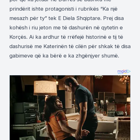
prindërit ishte protagonisti i rubrikës “Ka një
mesazh për ty” tek E Diela Shqiptare. Prej disa
kohësh i riu jeton me të dashurën në qytetin e
Korçës. Ai ka ardhur të rrëfejë historinë e tij të
dashurisë me Katerinën të cilën për shkak të disa
gabimeve që ka bërë e ka zhgënjyer shumë.