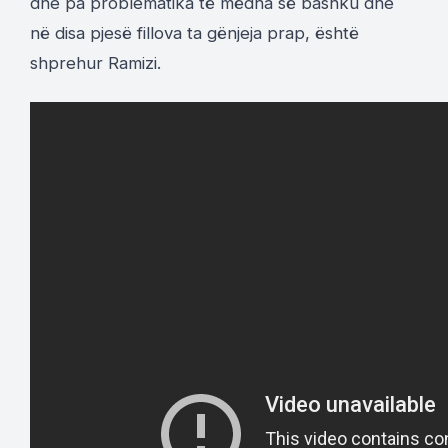
dhe pa problematika të mëdha së bashku dhe
në disa pjesë fillova ta gënjeja prap, është
shprehur Ramizi.