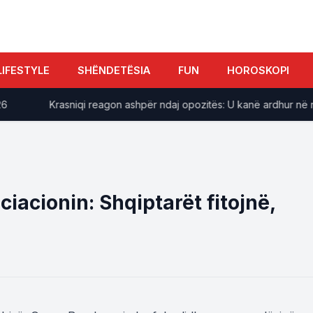
LIFESTYLE
SHËNDETËSIA
FUN
HOROSKOPI
​Krasniqi reagon ashpër ndaj opozitës: U kanë ardhur në ndihm
ciacionin: Shqiptarët fitojnë,