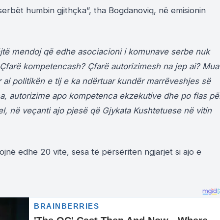
serbët humbin gjithçka”, tha Bogdanoviq, në emisionin
ëjtë mendoj që edhe asociacioni i komunave serbe nuk
! Çfarë kompetencash? Çfarë autorizimesh na jep ai? Mua
ai politikën e tij e ka ndërtuar kundër marrëveshjes së
ca, autorizime apo kompetenca ekzekutive dhe po flas pë
, në veçanti ajo pjesë që Gjykata Kushtetuese në vitin
në edhe 20 vite, sesa të përsëriten ngjarjet si ajo e