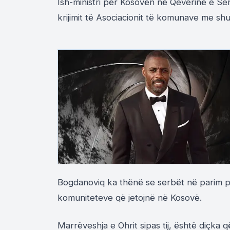
Ish-ministri për Kosovën në Qeverinë e Se
krijimit të Asociacionit të komunave me sh
Bogdanoviq ka thënë se serbët në parim pa
komuniteteve që jetojnë në Kosovë.
Marrëveshja e Ohrit sipas tij, është diçk