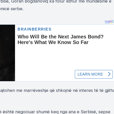
rbisë, Goran Bogdanoviq ka folur lidhur me mundësinë e
umicë serbe.
jtohen me marrëveshje që shkojnë në interes të të gjith
a që është negociuar shumë keq nga ana e Serbisë, sepse