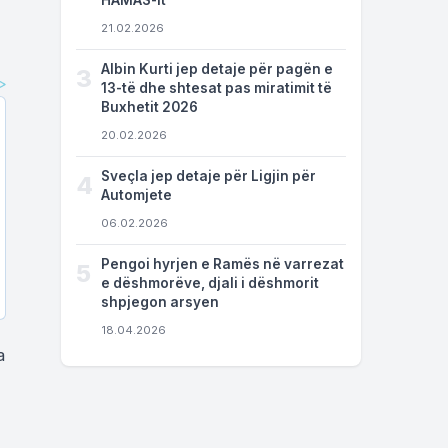
HAMAS-it
21.02.2026
Albin Kurti jep detaje për pagën e
3
13-të dhe shtesat pas miratimit të
Buxhetit 2026
20.02.2026
Sveçla jep detaje për Ligjin për
4
Automjete
06.02.2026
Pengoi hyrjen e Ramës në varrezat
5
e dëshmorëve, djali i dëshmorit
shpjegon arsyen
18.04.2026
a