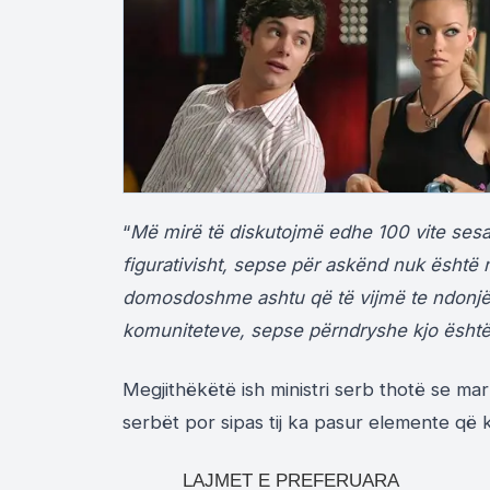
“
Më mirë të diskutojmë edhe 100 vite ses
figurativisht, sepse për askënd nuk është 
domosdoshme ashtu që të vijmë te ndonjë zg
komuniteteve, sepse përndryshe kjo ësh
Megjithëkëtë ish ministri serb thotë se m
serbët por sipas tij ka pasur elemente q