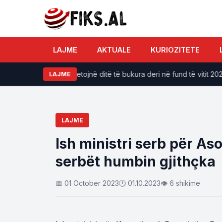
LAJME
AKTUALE
KURIOZITETE
odiakut do të përjetojnë ditë të bukura deri në fund të vitit 2026
LAJME
LAJME
Ish ministri serb për Aso
serbët humbin gjithçka
📅 01 October 2023
🕐 01.10.2023
👁 6 shikime