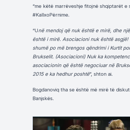
“me këtë marrëveshje fitojnë shqiptarët e 
#KallxoPërnime.
“U
në mendoj që nuk është e mirë, dhe nj
është i mirë. Asociacioni nuk është asgjë
shumë po më brengos qëndrimi i Kurtit por 
Brukselit. (Asociacioni) Nuk ka kompeten
asociacionin që është negociuar në Bruksel
2015 e ka hedhur poshtë
”, shton ai.
Bogdanoviq tha se është më mirë të diskutoj
Banjskës.