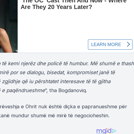
a të kemi njerëz dhe policë të humbur. Më shumë e thash
mirë por se dialogu, bisedat, kompromiset janë të
jidhje që iu përshtatet interesave të të gjitha
të e paqëndrueshme
”, tha Bogdanoviq.
arrëveshja e Ohrit nuk është diçka e papranueshme për
ë kanë mundur shumë më mirë të negocioheshin.