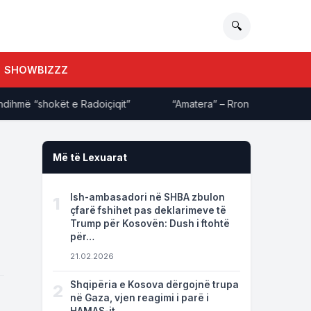
🔍
SHOWBIZZZ
ë “shokët e Radoiçiqit”
“Amatera” – Rron Gjinovci ‘shpërthen
Më të Lexuarat
Ish-ambasadori në SHBA zbulon
1
çfarë fshihet pas deklarimeve të
Trump për Kosovën: Dush i ftohtë
për…
21.02.2026
Shqipëria e Kosova dërgojnë trupa
2
në Gaza, vjen reagimi i parë i