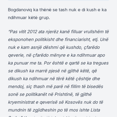
Bogdanoviq ka thënë se tash nuk e di kush e ka
ndihmuar këtë grup.
“Pas vitit 2012 ata njerëz kanë filluar vrullshëm të
eksponohen politikisht dhe financiarisht, etj. Unë
nuk e kam asnjë dëshmi që kushdo, çfarëdo
qeverie, në çfarëdo mënyre e ka ndihmuar apo
ka punuar me ta. Por është e qartë se ka tregues
se dikush ka marrë pjesë në gjithë këtë, që
dikush ka ndihmuar në tërë këtë çështje dhe
mendoj, siç thash më parë në fillim të bisedës
sonë se politikanët në Prishtinë, të gjithë
kryeministrat e qeverisë së Kosovës nuk do të
mundnin të zgjidheshin po të mos ishte Lista