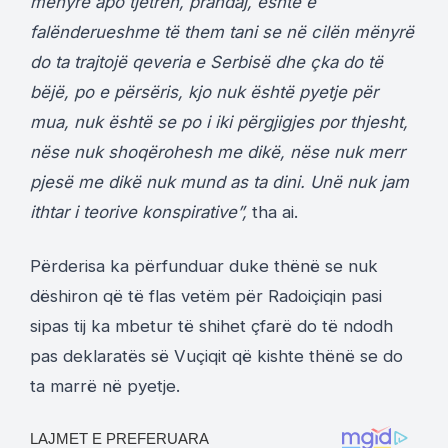
mënyrë apo tjetrën, prandaj, është e
falënderueshme të them tani se në cilën mënyrë
do ta trajtojë qeveria e Serbisë dhe çka do të
bëjë, po e përsëris, kjo nuk është pyetje për
mua, nuk është se po i iki përgjigjes por thjesht,
nëse nuk shoqërohesh me dikë, nëse nuk merr
pjesë me dikë nuk mund as ta dini. Unë nuk jam
ithtar i teorive konspirative”,
tha ai.
Përderisa ka përfunduar duke thënë se nuk
dëshiron që të flas vetëm për Radoiçiqin pasi
sipas tij ka mbetur të shihet çfarë do të ndodh
pas deklaratës së Vuçiqit që kishte thënë se do
ta marrë në pyetje.