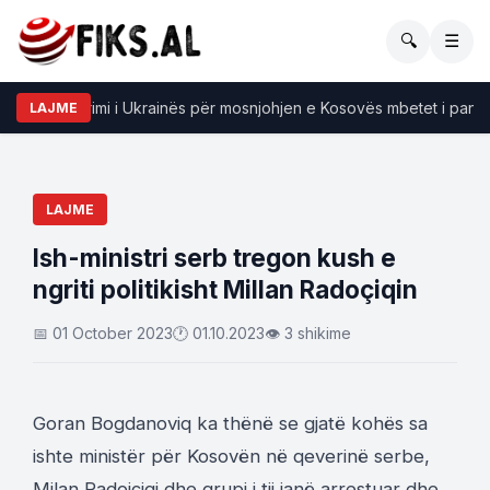
🔍
☰
sky: Qëndrimi i Ukrainës për mosnjohjen e Kosovës mbetet i pandry
LAJME
LAJME
Ish-ministri serb tregon kush e
ngriti politikisht Millan Radoçiqin
📅 01 October 2023
🕐 01.10.2023
👁 3 shikime
Goran Bogdanoviq ka thënë se gjatë kohës sa
ishte ministër për Kosovën në qeverinë serbe,
Milan Radoiçiqi dhe grupi i tij janë arrestuar dhe