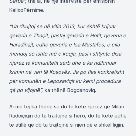
Serbe”,
tha ai, në një intervistë për emisionin
KallxoPërnime.
“Ua rikujtoj se në vitin 2013, kur është krijuar
qeveria e Thaçit, pastaj qeveria e Hotit, qeveria e
Haradinajt, edhe qeveria e Isa Mustafës, e cila
mendoj se ishte më e keqja, pasi i shtynte disa
njerëz të komunitetit serb dhe e ka ndihmuar
krimin në veri të Kosovës. Ja po flas konkretisht
për komunën e Leposaviqit ku kemi procedura
që po vijojnë”,
ka thënë Bogdanoviq.
Ai më tej ka thënë se do të ketë njerëz që Milan
Radoiçiqin do ta trajtojnë si hero, do të ketë edhe
të atillë që do ta trajtojnë si njeri që e shkel ligjin.