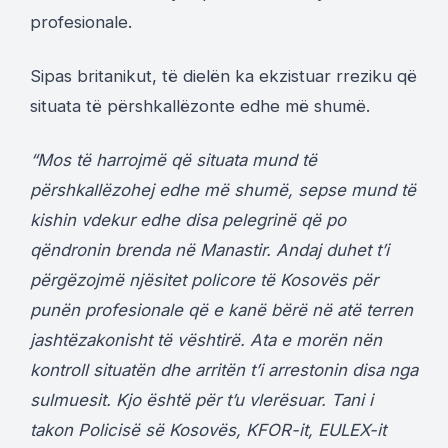
profesionale.
Sipas britanikut, të dielën ka ekzistuar rreziku që
situata të përshkallëzonte edhe më shumë.
“Mos të harrojmë që situata mund të
përshkallëzohej edhe më shumë, sepse mund të
kishin vdekur edhe disa pelegrinë që po
qëndronin brenda në Manastir. Andaj duhet t’i
përgëzojmë njësitet policore të Kosovës për
punën profesionale që e kanë bërë në atë terren
jashtëzakonisht të vështirë. Ata e morën nën
kontroll situatën dhe arritën t’i arrestonin disa nga
sulmuesit. Kjo është për t’u vlerësuar. Tani i
takon Policisë së Kosovës, KFOR-it, EULEX-it