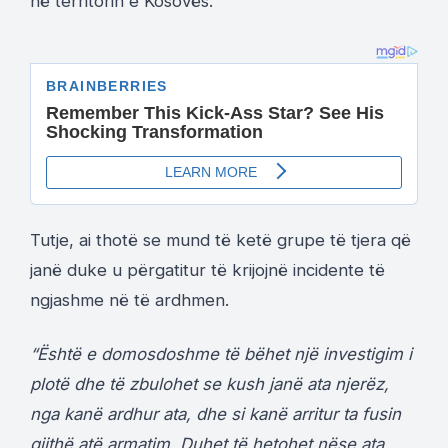
në territorin e Kosovës.
Tutje, ai thotë se mund të ketë grupe të tjera që
janë duke u përgatitur të krijojnë incidente të
ngjashme në të ardhmen.
“Është e domosdoshme të bëhet një investigim i
plotë dhe të zbulohet se kush janë ata njerëz,
nga kanë ardhur ata, dhe si kanë arritur ta fusin
gjithë atë armatim. Duhet të hetohet nëse ata