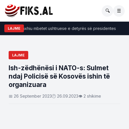
🔍
☰
Kurti e konfirmon: Haxhiu mbetet ushtruese e detyr
LAJME
LAJME
Ish-zëdhënësi i NATO-s: Sulmet
ndaj Policisë së Kosovës ishin të
organizuara
📅 26 September 2023
🕐 26.09.2023
👁 2 shikime