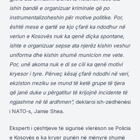
ishin bandë e organizuar kriminale që po
instrumentalizoheshin për motive politike. Por,
është mese e qartë se kjo çfarë ka ndodhur në
veriun e Kosovës nuk ka qenë diçka spontane,
ishte e organizuar sepse ata njerëz kishin veshur
uniforma dhe kishin shumë municion me vete.
Por, unë akoma nuk e di se cili ka qenë motivi
kryesor i tyre. Përveç kësaj çfarë ndodhi në veri,
ekziston rreziku se mund të ketë grupe të tjera
që janë duke u përgatitur të krijojnë incidente të
ngjashme në të ardhmen”,
deklaroi ish-zëdhënësi
i NATO-s, Jamie Shea.
Eksperti i çështjeve të sigurisë vlerëson se Policia
e Kosovës e ka kryer punën në mënyrë shumë