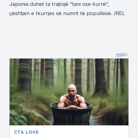
Japonia duhet ta trajtojë “tani ose kurrë”,
çështjen e tkurrjes së numrit të popullsisë. /REL