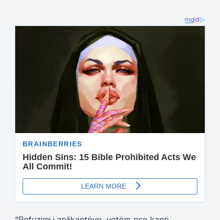
“Refuzimi i aplikantëve, vetëm pse kanë