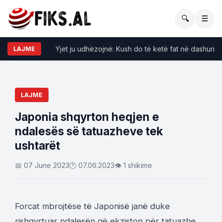
🔍
☰
Yjet ju udhëzojnë: Kush do të ketë fat në dashuri dh
LAJME
LAJME
Japonia shqyrton heqjen e
ndalesës së tatuazheve tek
ushtarët
📅 07 June 2023
🕐 07.06.2023
👁 1 shikime
Forcat mbrojtëse të Japonisë janë duke
rishqyrtuar ndalesën që ekziston për tatuazhe