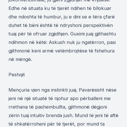
Edhe në situata ku të tjerët ndihen të bllokuar
dhe ndoshta të humbur, ju e dini se e tëra çfarë
duhet të bëni është të ndryshoni perspektivën
tuaj për të ofruar zgjidhjen. Guximi juaj gjithashtu
ndihmon në këtë: Askush nuk ju ngatërron, pasi
gjithmonë keni armë vetëmbrojtëse të fshehura
në mëngë.
Peshqit
Mençuria vjen nga instinkti juaj. Pavarësisht nëse
jeni në një situatë të njohur apo përballeni me
rrethana të pashembullta, gjithmonë dëgjoni
zërin tuaj intuitiv brenda jush. Mund të jeni të aftë
të shkatërroheni për të tjerët, por mund ta