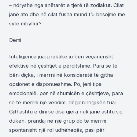
– ndryshe nga anëtarët e tjerë të zodiakut. Cilat
janë ato dhe në cilat fusha mund t’u besojmë me
sytë mbyllur?
Demi
Inteligjenca juaj praktike ju bën veçanërisht
efektivë në çështjet e përditshme. Para se të
bëni diçka, i merrni në konsideratë të gjitha
opsionet e disponueshme. Po, jeni tipa
emocionalë, por në shumicën e çështjeve, para
se të merrni një vendim, dëgjoni logjikën tuaj.
Gjithashtu e dini se disa gjëra nuk janë ashtu siç
duken, prandaj në një grup do të merrni
spontanisht një rol udhëheqës, pasi për