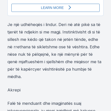
Je një udhëheqës i lindur. Deri në atë pikë sa të
tjerët të ndjekin si me magji. Instinktivisht di si të
sillesh me këdo që takon në jetën tënde, edhe
në rrethana të sikletshme ose të vështira. Edhe
nëse nuk të pëlqejnë, ke një mënyrë për të
qenë mjaftueshëm i sjellshëm dhe miqësor me ta
për të kapërcyer vështirësitë pa humbje të
mëdha.
Akrepi
Falë të menduarit dhe imagjinatës suaj
jokonvencionale, ju gjeni zgjidhjet më krijuese.