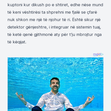
kuptoni kur dikush po e shtiret, edhe nëse mund
të keni vështirësi ta shprehni me fjalë se çfarë
nuk shkon me një të njohur të ri. Është sikur një
detektor gënjeshtre, i integruar në sistemin tuaj,
të ketë qenë gjithmonë aty për t’ju mbrojtur nga
të këqijat.