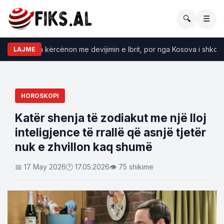
🔍
☰
la: Serbia kërcënon me devijimin e Ibrit, por nga Kosova i shkojnë mb
LAJME
HOROSKOPI
Katër shenja të zodiakut me një lloj
inteligjence të rrallë që asnjë tjetër
nuk e zhvillon kaq shumë
📅 17 May 2026
🕐 17.05.2026
👁 75 shikime