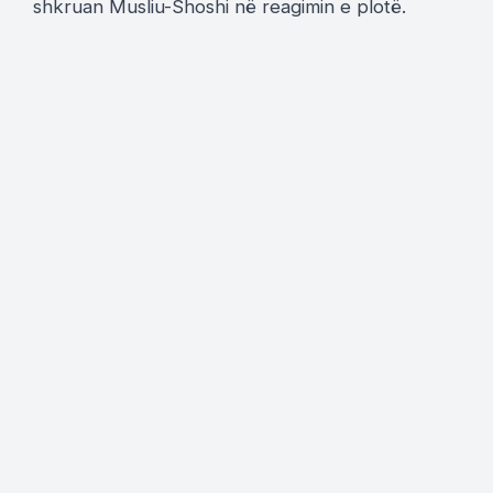
shkruan Musliu-Shoshi në reagimin e plotë.