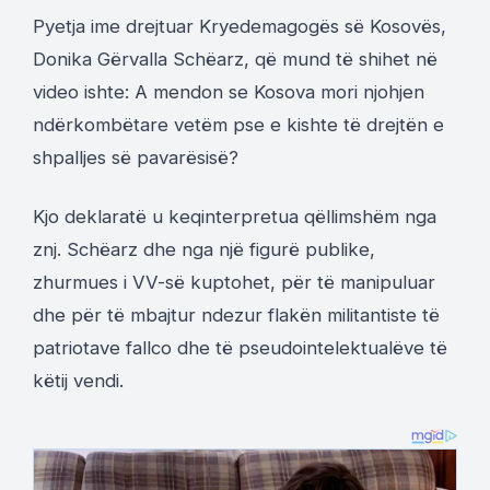
Pyetja ime drejtuar Kryedemagogës së Kosovës,
Donika Gërvalla Schëarz, që mund të shihet në
video ishte: A mendon se Kosova mori njohjen
ndërkombëtare vetëm pse e kishte të drejtën e
shpalljes së pavarësisë?
Kjo deklaratë u keqinterpretua qëllimshëm nga
znj. Schëarz dhe nga një figurë publike,
zhurmues i VV-së kuptohet, për të manipuluar
dhe për të mbajtur ndezur flakën militantiste të
patriotave fallco dhe të pseudointelektualëve të
këtij vendi.