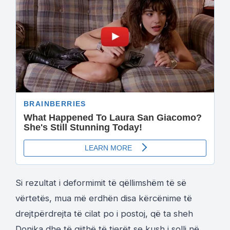
Si rezultat i deformimit të qëllimshëm të së
vërtetës, mua më erdhën disa kërcënime të
drejtpërdrejta të cilat po i postoj, që ta sheh
Donika dhe të gjithë të tjerët se kush i solli në