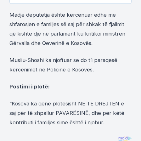
Madje deputetja është kërcënuar edhe me
shfarosjen e familjes së saj për shkak të fjalimit
që kishte dje në parlament ku kritikoi ministren
Gërvalla dhe Qeverinë e Kosovës.
Musliu-Shoshi ka njoftuar se do t’i paraqesë
kërcënimet në Policinë e Kosovës.
Postimi i plotë:
“Kosova ka qenë plotësisht NË TË DREJTËN e
saj për të shpallur PAVARËSINË, dhe për këtë
kontributi i familjes sime është i njohur.