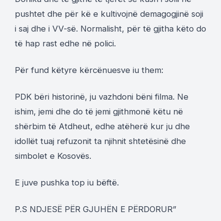
pushtet dhe për kë e kultivojnë demagogjinë soji
i saj dhe i VV-së. Normalisht, për të gjitha këto do
të hap rast edhe në polici.
Për fund këtyre kërcënuesve iu them:
PDK bëri historinë, ju vazhdoni bëni filma. Ne
ishim, jemi dhe do të jemi gjithmonë këtu në
shërbim të Atdheut, edhe atëherë kur ju dhe
idollët tuaj refuzonit ta njihnit shtetësinë dhe
simbolet e Kosovës.
E juve pushka top iu bëftë.
P.S NDJESË PËR GJUHËN E PËRDORUR”