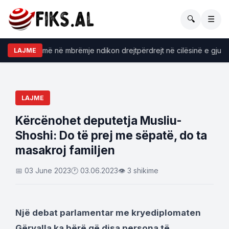
🔍
☰
 konsumojmë në mbrëmje ndikon drejtpërdrejt në cilësinë e gjumit
LAJME
LAJME
Kërcënohet deputetja Musliu-
Shoshi: Do të prej me sëpatë, do ta
masakroj familjen
📅 03 June 2023
🕐 03.06.2023
👁 3 shikime
Një debat parlamentar me kryediplomaten
Gërvalla ka bërë që disa persona të