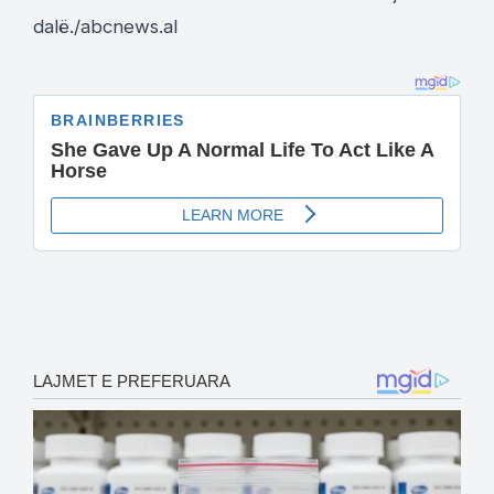
dalë./abcnews.al