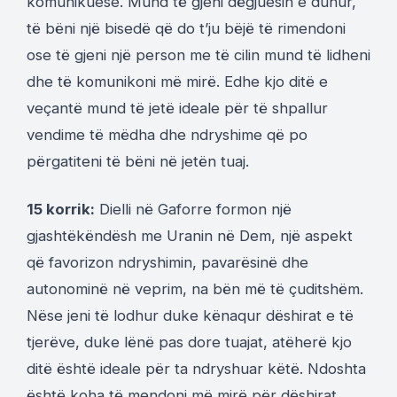
komunikuese. Mund të gjeni dëgjuesin e duhur,
të bëni një bisedë që do t’ju bëjë të rimendoni
ose të gjeni një person me të cilin mund të lidheni
dhe të komunikoni më mirë. Edhe kjo ditë e
veçantë mund të jetë ideale për të shpallur
vendime të mëdha dhe ndryshime që po
përgatiteni të bëni në jetën tuaj.
15 korrik:
Dielli në Gaforre formon një
gjashtëkëndësh me Uranin në Dem, një aspekt
që favorizon ndryshimin, pavarësinë dhe
autonominë në veprim, na bën më të çuditshëm.
Nëse jeni të lodhur duke kënaqur dëshirat e të
tjerëve, duke lënë pas dore tuajat, atëherë kjo
ditë është ideale për ta ndryshuar këtë. Ndoshta
është koha të mendoni më mirë për dëshirat