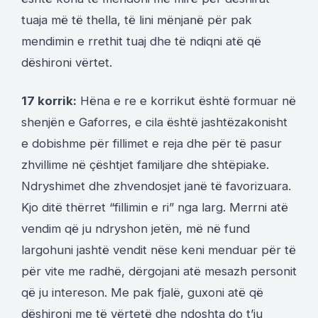
tuaja më të thella, të lini mënjanë për pak
mendimin e rrethit tuaj dhe të ndiqni atë që
dëshironi vërtet.
17 korrik:
Hëna e re e korrikut është formuar në
shenjën e Gaforres, e cila është jashtëzakonisht
e dobishme për fillimet e reja dhe për të pasur
zhvillime në çështjet familjare dhe shtëpiake.
Ndryshimet dhe zhvendosjet janë të favorizuara.
Kjo ditë thërret “fillimin e ri” nga larg. Merrni atë
vendim që ju ndryshon jetën, më në fund
largohuni jashtë vendit nëse keni menduar për të
për vite me radhë, dërgojani atë mesazh personit
që ju intereson. Me pak fjalë, guxoni atë që
dëshironi me të vërtetë dhe ndoshta do t’ju