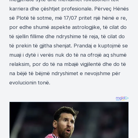
karriera dhe çështjet profesionale. Përveç Hënës
së Plotë të sotme, më 17/07 pritet një hënë e re,
por edhe shumë aspekte astrologjike, të cilat do
të sjellin fillime dhe ndryshime të reja, të cilat do
të prekin të gjitha shenjat. Prandaj e kuptojmë se
muaji i dytë i verës nuk do të na ofrojë aq shumë
relaksim, por do të na mbajë vigjilentë dhe do të
na bëjë të bëjmë ndryshimet e nevojshme për
evolucionin tonë.