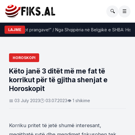
🔍
☰
 shpëtoi dot prangave!” / Nga Shqipëria në Belgjikë e SHBA: Historia
LAJME
HOROSKOPI
Këto janë 3 ditët më me fat të
korrikut për të gjitha shenjat e
Horoskopit
📅 03 July 2023
🕐 03.07.2023
👁 1 shikime
Korriku pritet të jetë shumë interesant,
megjithatë sytë dhe mendimet fokusohen tek