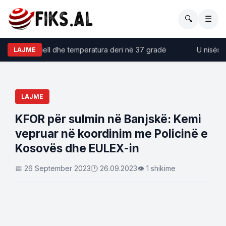
🔍
☰
mtja me diell dhe temperatura deri në 37 gradë
U nisën nga
LAJME
LAJME
KFOR për sulmin në Banjskë: Kemi
vepruar në koordinim me Policinë e
Kosovës dhe EULEX-in
📅 26 September 2023
🕐 26.09.2023
👁 1 shikime