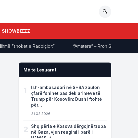
🔍
SHOWBIZZZ
“shokët e Radoiçiqit”
“Amatera” – Rron Gjinovci ‘shpërthen’ 
Më të Lexuarat
Ish-ambasadori në SHBA zbulon
1
çfarë fshihet pas deklarimeve të
Trump për Kosovën: Dush i ftohtë
për…
21.02.2026
Shqipëria e Kosova dërgojnë trupa
2
në Gaza, vjen reagimi i parë i