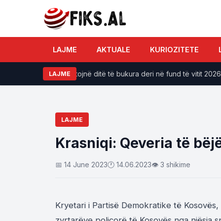
LAJME
AKTUALE
KURIOZITETE
iakut do të përjetojnë ditë të bukura deri në fund të vitit 2026
LAJME
LAJME
Krasniqi: Qeveria të bëjë
📅 14 June 2023
🕐 14.06.2023
👁 3 shikime
Kryetari i Partisë Demokratike të Kosovës, 
zyrtarëve policorë të Kosovës nga njësia s