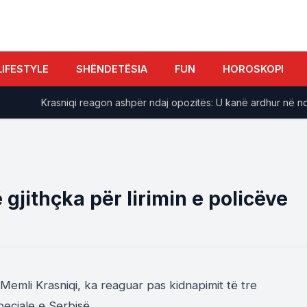
LIFESTYLE
SHËNDETËSIA
FUN
HOROSKOPI
​Krasniqi reagon ashpër ndaj opozitës: U kanë ardhur në ndihmë 
 gjithçka për lirimin e policëve
Memli Krasniqi, ka reaguar pas kidnapimit të tre
peciale e Serbisë.