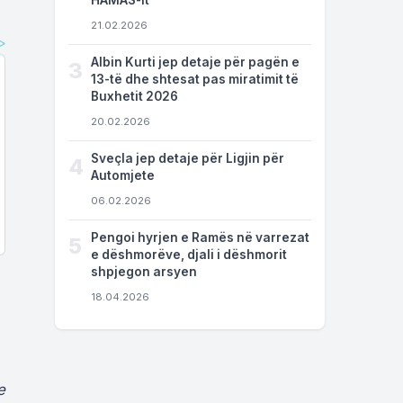
HAMAS-it
21.02.2026
Albin Kurti jep detaje për pagën e
3
13-të dhe shtesat pas miratimit të
Buxhetit 2026
20.02.2026
Sveçla jep detaje për Ligjin për
4
Automjete
06.02.2026
Pengoi hyrjen e Ramës në varrezat
5
e dëshmorëve, djali i dëshmorit
shpjegon arsyen
18.04.2026
e