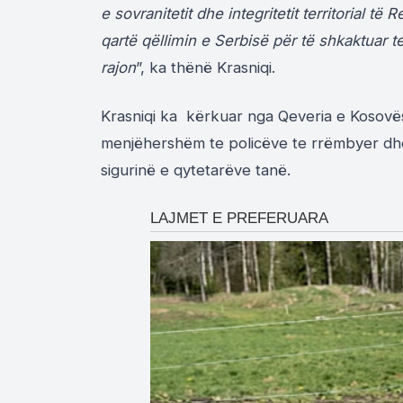
e sovranitetit dhe integritetit territorial 
qartë qëllimin e Serbisë për të shkaktuar 
rajon
”, ka thënë Krasniqi.
Krasniqi ka kërkuar nga Qeveria e Kosovës
menjëhershëm te policëve te rrëmbyer dhe p
sigurinë e qytetarëve tanë.