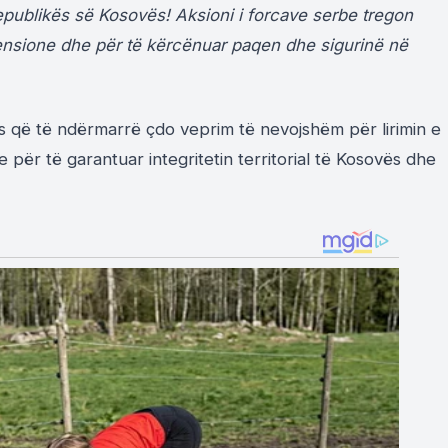
të Republikës së Kosovës! Aksioni i forcave serbe tregon
tensione dhe për të kërcënuar paqen dhe sigurinë në
 që të ndërmarrë çdo veprim të nevojshëm për lirimin e
ër të garantuar integritetin territorial të Kosovës dhe