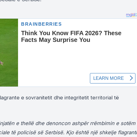
agrante e sovranitetit dhe integritetit territorial të
injatën e thellë dhe denoncon ashpër rrëmbimin e sotëm
iale të policisë së Serbisë. Kjo është një shkelje flagrant