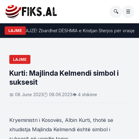
🔍
☰
 për një VAJZË! Zbardhet DËSHMIA e Kristjan Sterjos për vrasjen e 2
LAJME
LAJME
​Kurti: Majlinda Kelmendi simbol i
suksesit
📅 08 June 2023
🕐 08.06.2023
👁 4 shikime
Kryeministri i Kosovës, Albin Kurti, thotë se
xhudistja Majlinda Kelmendi është simbol i
suksesit në vendin tonw.