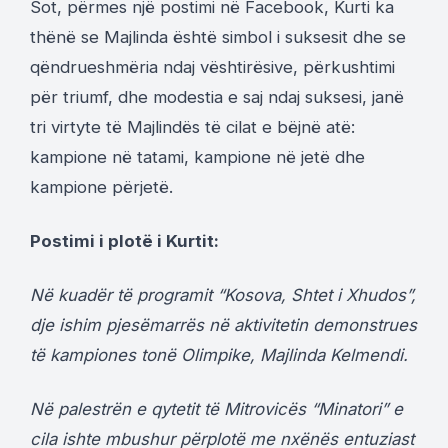
Sot, përmes një postimi në Facebook, Kurti ka
thënë se Majlinda është simbol i suksesit dhe se
qëndrueshmëria ndaj vështirësive, përkushtimi
për triumf, dhe modestia e saj ndaj suksesi, janë
tri virtyte të Majlindës të cilat e bëjnë atë:
kampione në tatami, kampione në jetë dhe
kampione përjetë.
Postimi i plotë i Kurtit:
Në kuadër të programit “Kosova, Shtet i Xhudos”,
dje ishim pjesëmarrës në aktivitetin demonstrues
të kampiones tonë Olimpike, Majlinda Kelmendi.
Në palestrën e qytetit të Mitrovicës “Minatori” e
cila ishte mbushur përplotë me nxënës entuziast