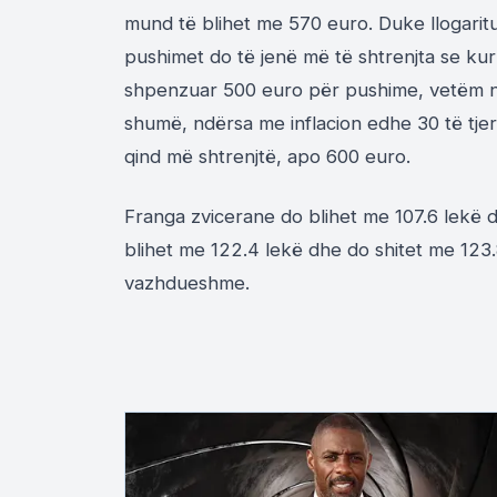
mund të blihet me 570 euro. Duke llogaritu
pushimet do të jenë më të shtrenjta se kur
shpenzuar 500 euro për pushime, vetëm në 
shumë, ndërsa me inflacion edhe 30 të tje
qind më shtrenjtë, apo 600 euro.
Franga zvicerane do blihet me 107.6 lekë 
blihet me 122.4 lekë dhe do shitet me 123.
vazhdueshme.