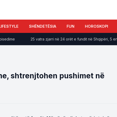
LIFESTYLE
SHËNDETËSIA
FUN
HOROSKOPI
edime
25 vatra zjarri në 24 orët e fundit në Shqipëri, 5 ende 
me, shtrenjtohen pushimet në