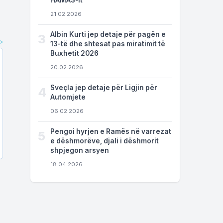
HAMAS-it
21.02.2026
Albin Kurti jep detaje për pagën e
3
13-të dhe shtesat pas miratimit të
Buxhetit 2026
20.02.2026
Sveçla jep detaje për Ligjin për
4
Automjete
06.02.2026
Pengoi hyrjen e Ramës në varrezat
5
e dëshmorëve, djali i dëshmorit
shpjegon arsyen
18.04.2026