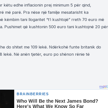
r këtu edhe inflacionin prej minimum 5 për qind,
rë më parë. Pra nëse një familje mesatarisht ka
këmbim tani llogaritet “t’i kushtojë” rreth 70 euro më
ra. Pushimet që kushtonin 500 euro tani kushtojnë 20 për
dhe do shitet me 109 lekë. Ndërkohë funte britanik do
8 lekë. Në anën tjetër, euro po shënon rënie të