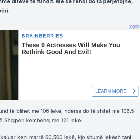
hme ditëve të fundit. Më së rëndi do ta përjetojnë,
ëri.
und të blihet me 106 lekë, ndërsa do të shitet me 108.5
 në Shqipëri këmbehej me 121 lekë.
 kaluar keni marrë 60,500 lekë, kjo shumë lekësh tani