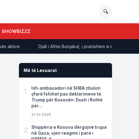
🔍
SHOWBIZZZ
aktive
Djali i Afrim Bunjakut, i pranishëm si mysafir në Kuven
Më të Lexuarat
Ish-ambasadori në SHBA zbulon
1
çfarë fshihet pas deklarimeve të
Trump për Kosovën: Dush i ftohtë
për…
21.02.2026
Shqipëria e Kosova dërgojnë trupa
2
në Gaza, vjen reagimi i parë i