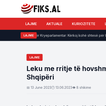
LAJME
AKTUALE
KURIOZITETE
propozon kandidat për Kryeparlamentar: Kërkoj kohë shtesë për bis
LAJME
LAJME
Leku me rritje të hovsh
Shqipëri
📅 13 June 2023
🕐 13.06.2023
👁 8 shikime