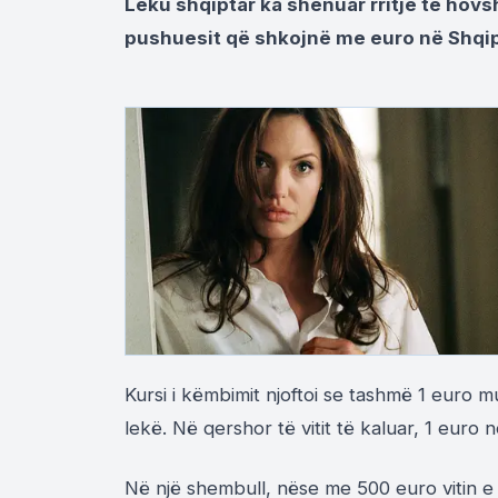
Leku shqiptar ka shënuar rritje të hovs
pushuesit që shkojnë me euro në Shqip
Kursi i këmbimit njoftoi se tashmë 1 euro m
lekë. Në qershor të vitit të kaluar, 1 euro
Në një shembull, nëse me 500 euro vitin e