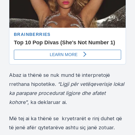
Abaz ia thënë se nuk mund të interpretojë
rrethana hipotetike.
“Ligji për vetëqeverisje lokal
ka parapare procedurat ligjore dhe afatet
koho
re”, ka deklaruar ai.
Më tej ai ka thënë se kryetrarët e rinj duhet që
të jenë afër qytetarëve ashtu siç janë zotuar.