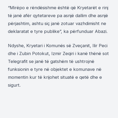
“Mirëpo e rëndësishme është që Kryetarët e rinj
të janë afër qytetareve pa asnjë dallim dhe asnjë
përjashtim, ashtu siç janë zotuar vazhdimisht ne
deklaratat e tyre publike”, ka përfunduar Abazi.
Ndyshe, Kryetari i Komunës së Zveçanit, Ilir Peci
dhe i Zubin Potokut, Izmir Zeqiri i kanë thënë sot
Telegrafit se janë të gatshëm të ushtrojnë
funksionin e tyre në objektet e komunave në
momentin kur të krijohet situatë e qetë dhe e
sigurt.