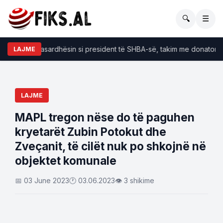
🔍
☰
 zgjedh pasardhësin si president të SHBA-së, takim me donatorët:
LAJME
LAJME
MAPL tregon nëse do të paguhen
kryetarët Zubin Potokut dhe
Zveçanit, të cilët nuk po shkojnë në
objektet komunale
📅 03 June 2023
🕐 03.06.2023
👁 3 shikime