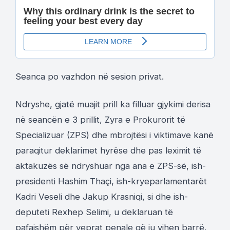
Seanca po vazhdon në sesion privat.
Ndryshe, gjatë muajit prill ka filluar gjykimi derisa
në seancën e 3 prillit, Zyra e Prokurorit të
Specializuar (ZPS) dhe mbrojtësi i viktimave kanë
paraqitur deklarimet hyrëse dhe pas leximit të
aktakuzës së ndryshuar nga ana e ZPS-së, ish-
presidenti Hashim Thaçi, ish-kryeparlamentarët
Kadri Veseli dhe Jakup Krasniqi, si dhe ish-
deputeti Rexhep Selimi, u deklaruan të
pafajshëm për veprat penale që iu vihen barrë.