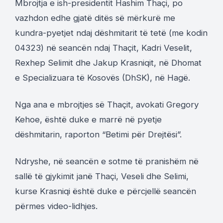
Mbrojtja e ish-presidentit Hashim Thaçi, po
vazhdon edhe gjatë ditës së mërkurë me
kundra-pyetjet ndaj dëshmitarit të tetë (me kodin
04323) në seancën ndaj Thaçit, Kadri Veselit,
Rexhep Selimit dhe Jakup Krasniqit, në Dhomat
e Specializuara të Kosovës (DhSK), në Hagë.
Nga ana e mbrojtjes së Thaçit, avokati Gregory
Kehoe, është duke e marrë në pyetje
dëshmitarin, raporton “Betimi për Drejtësi”.
Ndryshe, në seancën e sotme të pranishëm në
sallë të gjykimit janë Thaçi, Veseli dhe Selimi,
kurse Krasniqi është duke e përcjellë seancën
përmes video-lidhjes.