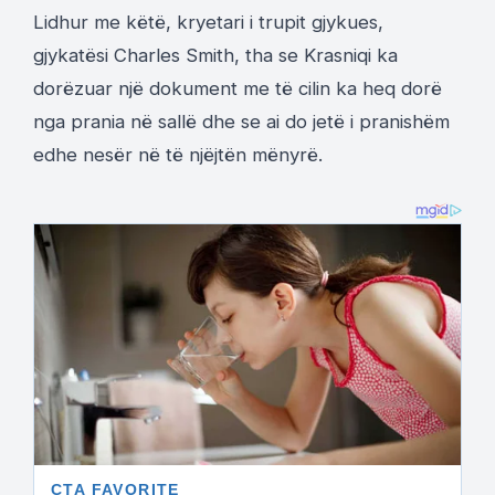
Lidhur me këtë, kryetari i trupit gjykues,
gjykatësi Charles Smith, tha se Krasniqi ka
dorëzuar një dokument me të cilin ka heq dorë
nga prania në sallë dhe se ai do jetë i pranishëm
edhe nesër në të njëjtën mënyrë.