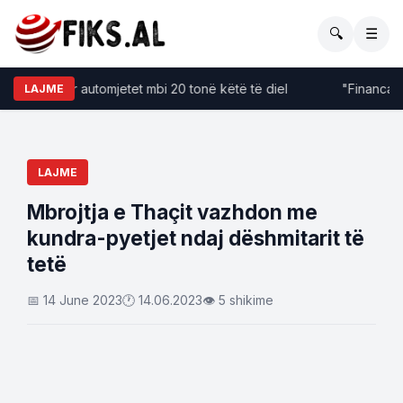
🔍
☰
fizime për automjetet mbi 20 tonë këtë të diel
"Financat kër
LAJME
LAJME
Mbrojtja e Thaçit vazhdon me
kundra-pyetjet ndaj dëshmitarit të
tetë
📅 14 June 2023
🕐 14.06.2023
👁 5 shikime