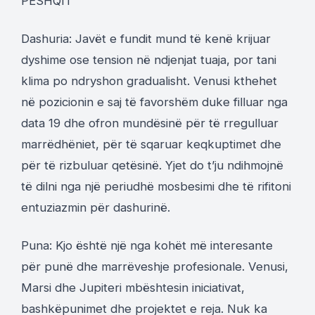
PESHQIT
Dashuria: Javët e fundit mund të kenë krijuar
dyshime ose tension në ndjenjat tuaja, por tani
klima po ndryshon gradualisht. Venusi kthehet
në pozicionin e saj të favorshëm duke filluar nga
data 19 dhe ofron mundësinë për të rregulluar
marrëdhëniet, për të sqaruar keqkuptimet dhe
për të rizbuluar qetësinë. Yjet do t’ju ndihmojnë
të dilni nga një periudhë mosbesimi dhe të rifitoni
entuziazmin për dashurinë.
Puna: Kjo është një nga kohët më interesante
për punë dhe marrëveshje profesionale. Venusi,
Marsi dhe Jupiteri mbështesin iniciativat,
bashkëpunimet dhe projektet e reja. Nuk ka