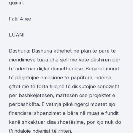
guxim.
Fati: 4 yje
LUANI
Dashuria: Dashuria kthehet në plan të parë të
mendimeve tuaja dhe sjell me vete dëshirën për
të ndërtuar diçka domethënëse. Beqarët mund
të përjetojnë emocione të papritura, ndërsa
çiftet më të forta fillojnë të diskutojnë seriozisht
për bashkëjetesën, martesën ose projektet e
përbashkëta. E vetmja pikë ngërçi mbetet ajo
financiare: shpenzimet e bëra në muajt e fundit
kanë shkaktuar disa shqetësime, por kjo nuk do
t’i ndalojë ndjenjat të rriten.