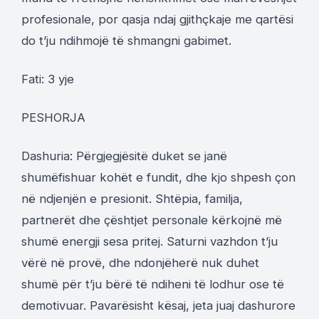
profesionale, por qasja ndaj gjithçkaje me qartësi
do t’ju ndihmojë të shmangni gabimet.
Fati: 3 yje
PESHORJA
Dashuria: Përgjegjësitë duket se janë
shumëfishuar kohët e fundit, dhe kjo shpesh çon
në ndjenjën e presionit. Shtëpia, familja,
partnerët dhe çështjet personale kërkojnë më
shumë energji sesa pritej. Saturni vazhdon t’ju
vërë në provë, dhe ndonjëherë nuk duhet
shumë për t’ju bërë të ndiheni të lodhur ose të
demotivuar. Pavarësisht kësaj, jeta juaj dashurore