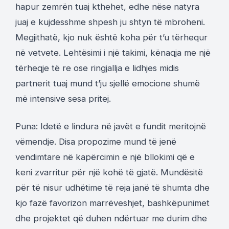
hapur zemrën tuaj kthehet, edhe nëse natyra
juaj e kujdesshme shpesh ju shtyn të mbroheni.
Megjithatë, kjo nuk është koha për t’u tërhequr
në vetvete. Lehtësimi i një takimi, kënaqja me një
tërheqje të re ose ringjallja e lidhjes midis
partnerit tuaj mund t’ju sjellë emocione shumë
më intensive sesa pritej.
Puna: Idetë e lindura në javët e fundit meritojnë
vëmendje. Disa propozime mund të jenë
vendimtare në kapërcimin e një bllokimi që e
keni zvarritur për një kohë të gjatë. Mundësitë
për të nisur udhëtime të reja janë të shumta dhe
kjo fazë favorizon marrëveshjet, bashkëpunimet
dhe projektet që duhen ndërtuar me durim dhe