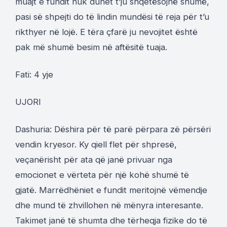
muajt e fundit nuk duhet t’ju shqetësojnë shumë,
pasi së shpejti do të lindin mundësi të reja për t’u
rikthyer në lojë. E tëra çfarë ju nevojitet është
pak më shumë besim në aftësitë tuaja.
Fati: 4 yje
UJORI
Dashuria: Dëshira për të parë përpara zë përsëri
vendin kryesor. Ky qiell flet për shpresë,
veçanërisht për ata që janë privuar nga
emocionet e vërteta për një kohë shumë të
gjatë. Marrëdhëniet e fundit meritojnë vëmendje
dhe mund të zhvillohen në mënyra interesante.
Takimet janë të shumta dhe tërheqja fizike do të