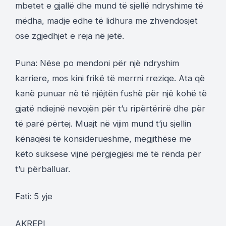
mbetet e gjallë dhe mund të sjellë ndryshime të
mëdha, madje edhe të lidhura me zhvendosjet
ose zgjedhjet e reja në jetë.
Puna: Nëse po mendoni për një ndryshim
karriere, mos kini frikë të merrni rreziqe. Ata që
kanë punuar në të njëjtën fushë për një kohë të
gjatë ndiejnë nevojën për t’u ripërtërirë dhe për
të parë përtej. Muajt ​​në vijim mund t’ju sjellin
kënaqësi të konsiderueshme, megjithëse me
këto suksese vijnë përgjegjësi më të rënda për
t’u përballuar.
Fati: 5 yje
AKREPI