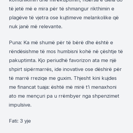
të jetë më e mira për të shmangur rikthimin e
plagëve të vjetra ose kujtimeve melankolike që
nuk janë më relevante.
Puna: Ka më shumë për të bërë dhe është e
rëndësishme të mos humbisni kohë në çështje të
pakuptimta. Kjo periudhë favorizon ata me një
shpirt sipërmarrës, ide inovative ose dëshirë për
të marrë rreziqe me guxim. Thjesht kini kujdes
me financat tuaja: është më mirë t’i menaxhoni
ato me mençuri pa u rrëmbyer nga shpenzimet
impulsive.
Fati: 3 yje