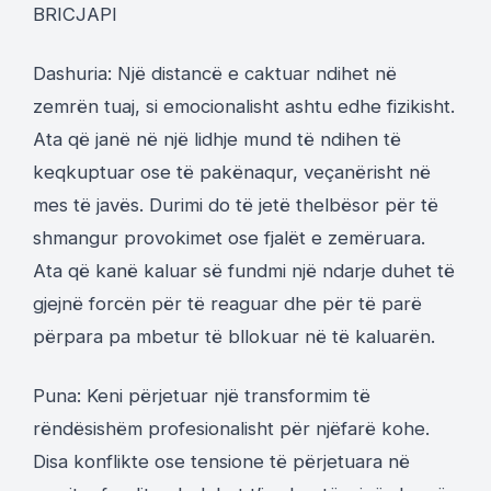
BRICJAPI
Dashuria: Një distancë e caktuar ndihet në
zemrën tuaj, si emocionalisht ashtu edhe fizikisht.
Ata që janë në një lidhje mund të ndihen të
keqkuptuar ose të pakënaqur, veçanërisht në
mes të javës. Durimi do të jetë thelbësor për të
shmangur provokimet ose fjalët e zemëruara.
Ata që kanë kaluar së fundmi një ndarje duhet të
gjejnë forcën për të reaguar dhe për të parë
përpara pa mbetur të bllokuar në të kaluarën.
Puna: Keni përjetuar një transformim të
rëndësishëm profesionalisht për njëfarë kohe.
Disa konflikte ose tensione të përjetuara në