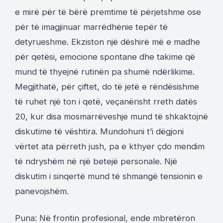
e mirë për të bërë premtime të përjetshme ose
për të imagjinuar marrëdhënie tepër të
detyrueshme. Ekziston një dëshirë më e madhe
për qetësi, emocione spontane dhe takime që
mund të thyejnë rutinën pa shumë ndërlikime.
Megjithatë, për çiftet, do të jetë e rëndësishme
të ruhet një ton i qetë, veçanërisht rreth datës
20, kur disa mosmarrëveshje mund të shkaktojnë
diskutime të vështira. Mundohuni t’i dëgjoni
vërtet ata përreth jush, pa e kthyer çdo mendim
të ndryshëm në një betejë personale. Një
diskutim i sinqertë mund të shmangë tensionin e
panevojshëm.
Puna: Në frontin profesional, ende mbretëron