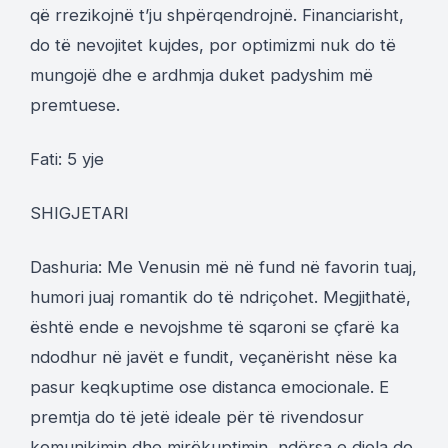
që rrezikojnë t’ju shpërqendrojnë. Financiarisht,
do të nevojitet kujdes, por optimizmi nuk do të
mungojë dhe e ardhmja duket padyshim më
premtuese.
Fati: 5 yje
SHIGJETARI
Dashuria: Me Venusin më në fund në favorin tuaj,
humori juaj romantik do të ndriçohet. Megjithatë,
është ende e nevojshme të sqaroni se çfarë ka
ndodhur në javët e fundit, veçanërisht nëse ka
pasur keqkuptime ose distanca emocionale. E
premtja do të jetë ideale për të rivendosur
komunikimin dhe mirëkuptimin, ndërsa e diela do