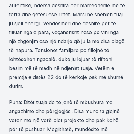
autentike, ndërsa dëshira për marrëdhënie më të
forta dhe qetësuese rritet. Marsi në shenjën tuaj
ju sjell energji, vendosmëri dhe dëshirë për të
filluar nga e para, veçanërisht nëse po vini nga
një zhgënjim ose një ndarje që ju la me disa plagë
të hapura. Tensionet familjare po fillojnë të
lehtësohen ngadalë, duke ju lejuar të rifitoni
besim më të madh në ndjenjat tuaja. Vetëm e
premtja e datës 22 do të kërkojë pak më shumë
durim.
Puna: Ditët tuaja do të jenë të mbushura me
angazhime dhe përgjegjësi. Disa mund ta gjejnë
veten me një verë plot projekte dhe pak kohë
për të pushuar. Megjithatë, mundësitë më