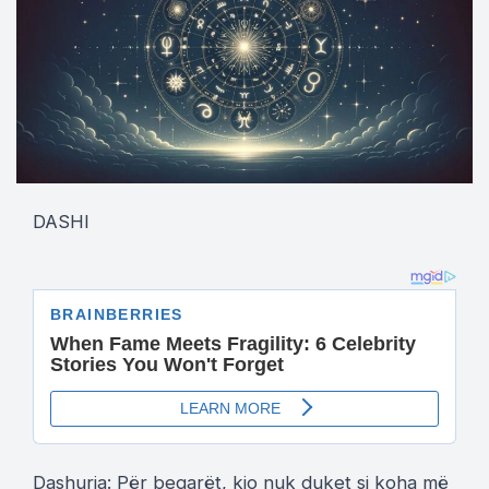
DASHI
Dashuria: Për beqarët, kjo nuk duket si koha më