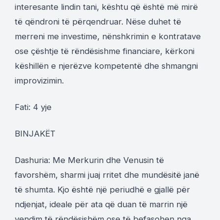
interesante lindin tani, kështu që është më mirë
të qëndroni të përqendruar. Nëse duhet të
merreni me investime, nënshkrimin e kontratave
ose çështje të rëndësishme financiare, kërkoni
këshillën e njerëzve kompetentë dhe shmangni
improvizimin.
Fati: 4 yje
BINJAKËT
Dashuria: Me Merkurin dhe Venusin të
favorshëm, sharmi juaj rritet dhe mundësitë janë
të shumta. Kjo është një periudhë e gjallë për
ndjenjat, ideale për ata që duan të marrin një
vendim të rëndësishëm ose të befasohen nga