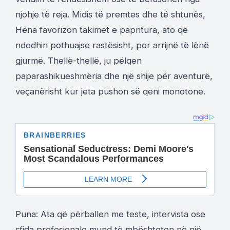
njohje të reja. Midis të premtes dhe të shtunës,
Hëna favorizon takimet e papritura, ato që
ndodhin pothuajse rastësisht, por arrijnë të lënë
gjurmë. Thellë-thellë, ju pëlqen
paparashikueshmëria dhe një shije për aventurë,
veçanërisht kur jeta pushon së qeni monotone.
Puna: Ata që përballen me teste, intervista ose
sfida profesionale mund të mbështeten në një