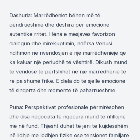
Dashuria: Marrëdhëniet bëhen më të
qëndrueshme dhe dëshira për emocione
autentike rritet. Hëna e mesjavës favorizon
dialogun dhe mirëkuptimin, ndërsa Venusi
ndihmon në rivendosjen e një marrëdhënieje që
ka kaluar një periudhë të vështirë. Dikush mund
të vendosë të përfshihet në një marrëdhënie të
re pa shumë frikë. E diela do të sjellë emocione
të sinqerta dhe momente të paharrueshme.
Puna: Perspektivat profesionale përmirësohen
dhe disa negociata të ngecura mund të rifillojnë
më në fund. Thjesht duhet të jeni të kujdesshëm
në lidhje me lodhjen fizike ose tensionet familjare