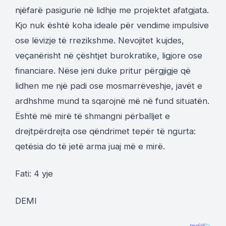
njëfarë pasigurie në lidhje me projektet afatgjata.
Kjo nuk është koha ideale për vendime impulsive
ose lëvizje të rrezikshme. Nevojitet kujdes,
veçanërisht në çështjet burokratike, ligjore ose
financiare. Nëse jeni duke pritur përgjigje që
lidhen me një padi ose mosmarrëveshje, javët e
ardhshme mund ta sqarojnë më në fund situatën.
Është më mirë të shmangni përballjet e
drejtpërdrejta ose qëndrimet tepër të ngurta:
qetësia do të jetë arma juaj më e mirë.
Fati: 4 yje
DEMI