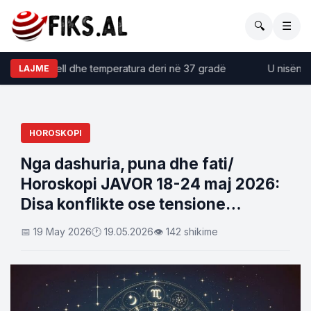
🔍
☰
emtja me diell dhe temperatura deri në 37 gradë
U nisën ng
LAJME
HOROSKOPI
Nga dashuria, puna dhe fati/
Horoskopi JAVOR 18-24 maj 2026:
Disa konflikte ose tensione…
📅 19 May 2026
🕐 19.05.2026
👁 142 shikime