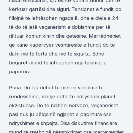
madh emocional, kjo është koha e duhur për të
kërkuar qartësi dhe siguri. Tensionet e fundit po
fillojnë të lehtësohen ngadalë, dhe e diela e 24-
të do të jetë veçanërisht e dobishme për të
rifituar komunikimin dhe qetësinë. Marrëdhëniet
që kanë kapërcyer vështirësitë e fundit do të
dalin më të forta dhe më të sigurta. Edhe
beqarët mund të intrigohen nga takimet e
papritura.
Puna: Do t’ju duhet të merrni vendime të
rëndësishme, madje edhe të ndryshoni planet
ekzistuese. Do të ndiheni nervozë, veçanërisht
pasi nuk ju pëlqejnë ngjarjet e papritura ose
ndryshimet e shpejta. Disa diskutime financiare
mund të rrethojnë nënshkrimet ose marrëveshjet